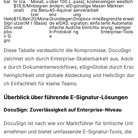
bal
hr (ca.
Monat; u
über 100 L
pass); kosten
einigen westlich
$16,6/M
nbegren
ändern; eID
günstige Mas
en Märkten
onat)
zte Benu
AS-Äquival
senverarbeit
tzer
enz
ung
Hello
$15/Ben
20/Mona
Grundlegen
Dropbox-Inte
Begrenzte erwei
Sign
utzer/M
t (Basis)
de eIDAS; e
gration; einfa
terte Automatisi
(Dro
onat
infache Aud
che Einrichtu
erung; weniger
pbo
it-Protokoll
ng
Enterprise-Tools
x Si
e
gn)
Diese Tabelle verdeutlicht die Kompromisse: DocuSign
zeichnet sich durch Enterprise-Skalierbarkeit aus, Adob
e durch Dokumentenworkflows, eSignGlobal durch Ersc
hwinglichkeit und globale Abdeckung und HelloSign dur
ch Einfachheit für kleine Teams.
Überblick über führende E-Signatur-Lösungen
DocuSign: Zuverlässigkeit auf Enterprise-Niveau
DocuSign ist nach wie vor Marktführer für britische Unt
ernehmen und bietet umfassende E-Signatur-Tools, die