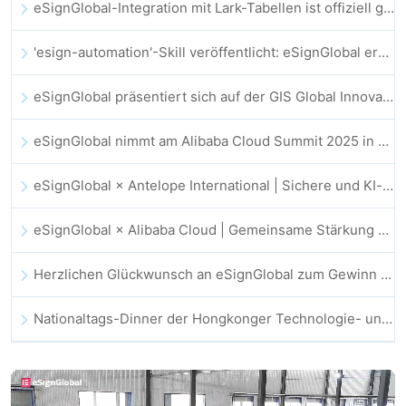
eSignGlobal-Integration mit Lark-Tabellen ist offiziell gestartet: Vollständige Automatisierung der elektronischen Vertragsunterzeichnung und -archivierung
'esign-automation'-Skill veröffentlicht: eSignGlobal ermöglicht OpenClaw automatisierte E-Signaturen
eSignGlobal präsentiert sich auf der GIS Global Innovation Exhibition 2025
eSignGlobal nimmt am Alibaba Cloud Summit 2025 in Hongkong teil und treibt KI-gestützte Cloud-Innovationen sowie digitales Vertrauen voran
eSignGlobal × Antelope International | Sichere und KI-gestützte digitale Workflows vorantreiben
eSignGlobal × Alibaba Cloud | Gemeinsame Stärkung des globalen digitalen Vertrauens im Fintech-Bereich
Herzlichen Glückwunsch an eSignGlobal zum Gewinn des CAHK STAR Award 2025!
Nationaltags-Dinner der Hongkonger Technologie- und Innovationsgemeinschaft