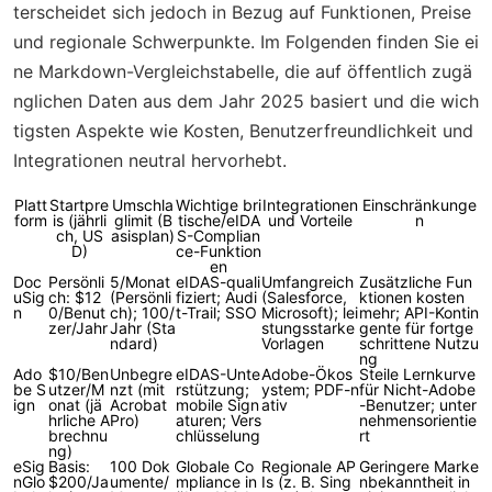
terscheidet sich jedoch in Bezug auf Funktionen, Preise
und regionale Schwerpunkte. Im Folgenden finden Sie ei
ne Markdown-Vergleichstabelle, die auf öffentlich zugä
nglichen Daten aus dem Jahr 2025 basiert und die wich
tigsten Aspekte wie Kosten, Benutzerfreundlichkeit und
Integrationen neutral hervorhebt.
Platt
Startpre
Umschla
Wichtige bri
Integrationen
Einschränkunge
form
is (jährli
glimit (B
tische/eIDA
und Vorteile
n
ch, US
asisplan)
S-Complian
D)
ce-Funktion
en
Doc
Persönli
5/Monat
eIDAS-quali
Umfangreich
Zusätzliche Fun
uSig
ch: $12
(Persönli
fiziert; Audi
(Salesforce,
ktionen kosten
n
0/Benut
ch); 100/
t-Trail; SSO
Microsoft); lei
mehr; API-Kontin
zer/Jahr
Jahr (Sta
stungsstarke
gente für fortge
ndard)
Vorlagen
schrittene Nutzu
ng
Ado
$10/Ben
Unbegre
eIDAS-Unte
Adobe-Ökos
Steile Lernkurve
be S
utzer/M
nzt (mit
rstützung;
ystem; PDF-n
für Nicht-Adobe
ign
onat (jä
Acrobat
mobile Sign
ativ
-Benutzer; unter
hrliche A
Pro)
aturen; Vers
nehmensorientie
brechnu
chlüsselung
rt
ng)
eSig
Basis:
100 Dok
Globale Co
Regionale AP
Geringere Marke
nGlo
$200/Ja
umente/
mpliance in
Is (z. B. Sing
nbekanntheit in