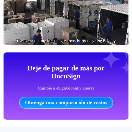
Deje de pagar de más por
DocuSign
Cambie a eSignGlobal y ahorre
Obtenga una comparación de costos