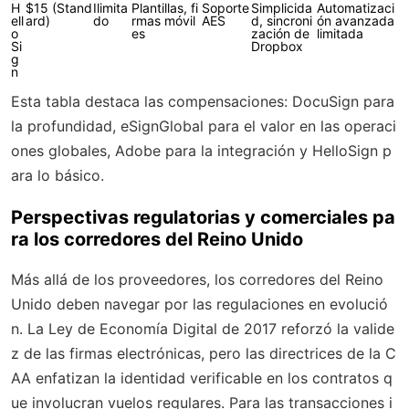
H
$15 (Stand
Ilimita
Plantillas, fi
Soporte
Simplicida
Automatizaci
ell
ard)
do
rmas móvil
AES
d, sincroni
ón avanzada
o
es
zación de
limitada
Si
Dropbox
g
n
Esta tabla destaca las compensaciones: DocuSign para
la profundidad, eSignGlobal para el valor en las operaci
ones globales, Adobe para la integración y HelloSign p
ara lo básico.
Perspectivas regulatorias y comerciales pa
ra los corredores del Reino Unido
Más allá de los proveedores, los corredores del Reino
Unido deben navegar por las regulaciones en evolució
n. La Ley de Economía Digital de 2017 reforzó la valide
z de las firmas electrónicas, pero las directrices de la C
AA enfatizan la identidad verificable en los contratos q
ue involucran vuelos regulares. Para las transacciones i