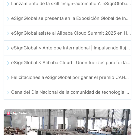
Lanzamiento de la skill 'esign-automation': eSignGlobal impulsa a OpenClaw con firmas electrónicas automatizadas
eSignGlobal se presenta en la Exposición Global de Innovación GIS 2025
eSignGlobal asiste al Alibaba Cloud Summit 2025 en Hong Kong, para discutir conjuntamente el futuro de la innovación en la nube impulsada por la IA y la confianza digital
eSignGlobal × Antelope International | Impulsando flujos de trabajo digitales seguros y basados en IA
eSignGlobal × Alibaba Cloud | Unen fuerzas para fortalecer la confianza digital global en fintech
Felicitaciones a eSignGlobal por ganar el premio CAHK STAR 2025
Cena del Dia Nacional de la comunidad de tecnologia e innovacion de Hong Kong