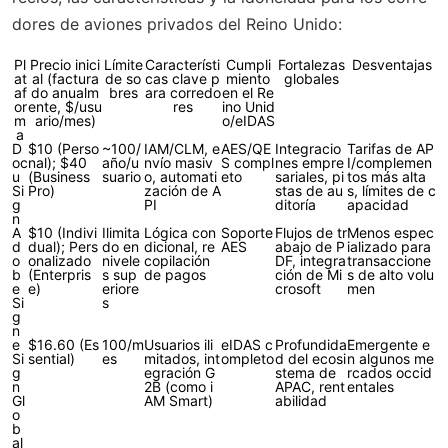
dores de aviones privados del Reino Unido:
Pl
Precio inici
Límite
Característi
Cumpli
Fortalezas
Desventajas
at
al (factura
de so
cas clave p
miento
globales
af
do anualm
bres
ara corredo
en el Re
or
ente, $/usu
res
ino Unid
m
ario/mes)
o/eIDAS
a
D
$10 (Perso
~100/
IAM/CLM, e
AES/QE
Integracio
Tarifas de AP
oc
nal); $40
año/u
nvío masiv
S compl
nes empre
I/complemen
u
(Business
suario
o, automati
eto
sariales, pi
tos más alta
Si
Pro)
zación de A
stas de au
s, límites de c
g
PI
ditoría
apacidad
n
A
$10 (Indivi
Ilimita
Lógica con
Soporte
Flujos de tr
Menos espec
d
dual); Pers
do en
dicional, re
AES
abajo de P
ializado para
o
onalizado
nivele
copilación
DF, integra
transaccione
b
(Enterpris
s sup
de pagos
ción de Mi
s de alto volu
e
e)
eriore
crosoft
men
Si
s
g
n
e
$16.60 (Es
100/m
Usuarios ili
eIDAS c
Profundida
Emergente e
Si
sential)
es
mitados, int
ompleto
d del ecosi
n algunos me
g
egración G
stema de
rcados occid
n
2B (como i
APAC, rent
entales
Gl
AM Smart)
abilidad
o
b
al