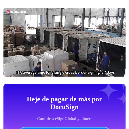
Deje de pagar de más por
DocuSign
Cambie a eSignGlobal y ahorre