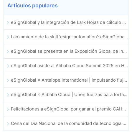
Artículos populares
eSignGlobal y la integración de Lark Hojas de cálculo multidimensional se lanzan oficialmente: firma y archivo de contratos electrónicos totalmente automatizados
Lanzamiento de la skill 'esign-automation': eSignGlobal impulsa a OpenClaw con firmas electrónicas automatizadas
eSignGlobal se presenta en la Exposición Global de Innovación GIS 2025
eSignGlobal asiste al Alibaba Cloud Summit 2025 en Hong Kong, para discutir conjuntamente el futuro de la innovación en la nube impulsada por la IA y la confianza digital
eSignGlobal × Antelope International | Impulsando flujos de trabajo digitales seguros y basados en IA
eSignGlobal × Alibaba Cloud | Unen fuerzas para fortalecer la confianza digital global en fintech
Felicitaciones a eSignGlobal por ganar el premio CAHK STAR 2025
Cena del Dia Nacional de la comunidad de tecnologia e innovacion de Hong Kong