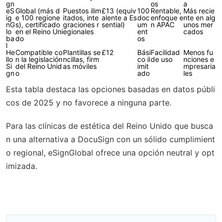
gn
os
a
eS
Global (más d
Puestos ilim
£13 (equiv
100
Rentable,
Más recie
ig
e 100 regione
itados, inte
alente a Es
doc
enfoque e
nte en alg
nG
s), certificado
graciones r
sential)
um
n APAC
unos mer
lo
en el Reino Uni
egionales
ent
cados
ba
do
os
l
He
Compatible co
Plantillas se
£12
Bási
Facilidad
Menos fu
llo
n la legislación
ncillas, firm
co il
de uso
nciones e
Si
del Reino Unid
as móviles
imit
mpresaria
gn
o
ado
les
Esta tabla destaca las opciones basadas en datos públi
cos de 2025 y no favorece a ninguna parte.
Para las clínicas de estética del Reino Unido que busca
n una alternativa a DocuSign con un sólido cumplimient
o regional, eSignGlobal ofrece una opción neutral y opt
imizada.