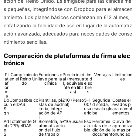
ación del Reino Unido. Es amigable para las clínicas má
s pequeñas, integrándose con Dropbox para el almacen
amiento. Los planes básicos comienzan en £12 al mes,
enfatizando la facilidad de uso en lugar de la automatiz
ación avanzada, adecuados para necesidades de conse
ntimiento sencillas.
Comparación de plataformas de firma elec
trónica
Pl
Cumplimiento
Funciones c
Precio inici
Lími
Ventajas
Limitacion
at
en el Reino Uni
lave para la
al (mensua
te d
es
af
do
clínica
l, equivale
e so
or
nte en libr
bre
m
as)
s
a
Do
Compatible co
Plantillas, pi
£10 (Perso
5-1
Segurida
Costes el
cu
n eIDAS
stas de aud
nal)
00/
d sólida,
evados p
Si
itoría, integr
usu
escala glo
ara compl
gn
ación de AP
ario
bal
ementos
I
Ad
Totalmente G
Biometría, a
£10/usuari
Esc
Herramie
Curva de
ob
DPR/eIDAS
utomatizaci
o
ala
ntas de e
aprendiza
e
ón del flujo
ble
dición de
je más pr
Si
de trabajo
document
onunciad