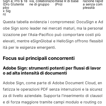
Sign
a; Pro $ 18
iva, collaborazio
mese
R di base
razione rapid
(Dro
0/utente
ne di gruppo
(Pro)
a senza com
pbo
plessità
x Sig
n)
Questa tabella evidenzia i compromessi: DocuSign e Ad
obe Sign sono leader nei mercati maturi, ma la personal
izzazione per l'Asia-Pacifico può comportare costi più
elevati, mentre eSignGlobal e HelloSign offrono flessibil
ità per le esigenze emergenti.
Focus sui principali concorrenti
Adobe Sign: strumenti potenti per flussi di lavor
o ad alta intensità di documenti
Adobe Sign, come parte di Adobe Document Cloud, en
fatizza le operazioni PDF senza interruzioni e la sicurez
za di livello aziendale. Supporta l'inserimento di clausol
e di forza maggiore tramite campi modulo e routing co