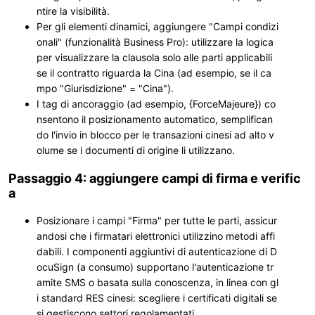
ntire la visibilità.
Per gli elementi dinamici, aggiungere "Campi condizi
onali" (funzionalità Business Pro): utilizzare la logica
per visualizzare la clausola solo alle parti applicabili
se il contratto riguarda la Cina (ad esempio, se il ca
mpo "Giurisdizione" = "Cina").
I tag di ancoraggio (ad esempio, {ForceMajeure}) co
nsentono il posizionamento automatico, semplifican
do l'invio in blocco per le transazioni cinesi ad alto v
olume se i documenti di origine li utilizzano.
Passaggio 4: aggiungere campi di firma e verific
a
Posizionare i campi "Firma" per tutte le parti, assicur
andosi che i firmatari elettronici utilizzino metodi affi
dabili. I componenti aggiuntivi di autenticazione di D
ocuSign (a consumo) supportano l'autenticazione tr
amite SMS o basata sulla conoscenza, in linea con gl
i standard RES cinesi: scegliere i certificati digitali se
si gestiscono settori regolamentati.