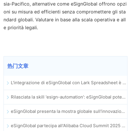
sia-Pacifico, alternative come eSignGlobal offrono opzi
oni su misura ed efficienti senza compromettere gli sta
ndard globali. Valutare in base alla scala operativa e all
e priorità legali.
热门文章
L'integrazione di eSignGlobal con Lark Spreadsheet è ufficialmente online: firma e archiviazione automatica completa dei contratti elettronici
Rilasciata la skill 'esign-automation': eSignGlobal potenzia OpenClaw con firme elettroniche automatizzate
eSignGlobal presenta la mostra globale sull'innovazione GIS 2025
eSignGlobal partecipa all'Alibaba Cloud Summit 2025 di Hong Kong, promuovendo l'innovazione cloud guidata dall'IA e la fiducia digitale