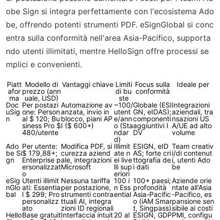
obe Sign si integra perfettamente con l'ecosistema Ado
be, offrendo potenti strumenti PDF. eSignGlobal si conc
entra sulla conformità nell'area Asia-Pacifico, supporta
ndo utenti illimitati, mentre HelloSign offre processi se
mplici e convenienti.
Piatt
Modello di
Vantaggi chiave
Limiti
Focus sulla
Ideale per
afor
prezzo (ann
di bu
conformità
ma
uale, USD)
ste
Doc
Per postazi
Automazione av
~100/
Globale (ESI
Integrazioni
uSig
one: Person
anzata, invio in
utent
GN, eIDAS);
aziendali, tra
n
al $ 120; Bu
blocco, piani AP
e/ann
componenti
nsazioni US
siness Pro $
I ($ 600+)
o (Sta
aggiuntivi I
A/UE ad alto
480/utente
ndar
DV
volume
d)
Ado
Per utente:
Modifica PDF, si
Illimit
ESIGN, eID
Team creativ
be Si
$ 179,88+;
curezza aziend
ate n
AS; forte cri
i/di contenut
gn
Enterprise p
ale, integrazioni
ei live
ttografia de
i, utenti Ado
ersonalizzat
Microsoft
lli sup
i dati
be
o
eriori
eSig
Utenti illimit
Nessuna tariffa
100 i
100+ paesi;
Aziende orie
nGlo
ati: Essentia
per postazione,
n Ess
profondità
ntate all'Asia
bal
l $ 299; Pro
strumenti contra
ential
Asia-Pacific
-Pacifico, es
personalizz
ttuali AI, integra
o (iAM Smar
pansione sen
ato
zioni ID regionali
t, Singpass)
sibile ai costi
Hello
Base gratuit
Interfaccia intuit
20 al
ESIGN, GDP
PMI, configu