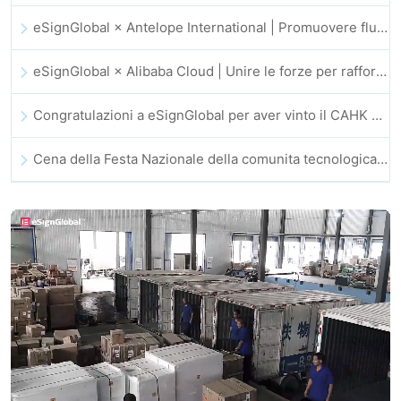
eSignGlobal × Antelope International | Promuovere flussi di lavoro digitali sicuri e guidati dall’IA
eSignGlobal × Alibaba Cloud | Unire le forze per rafforzare la fiducia digitale globale nel fintech
Congratulazioni a eSignGlobal per aver vinto il CAHK STAR Award 2025!
Cena della Festa Nazionale della comunita tecnologica e dell’innovazione di Hong Kong