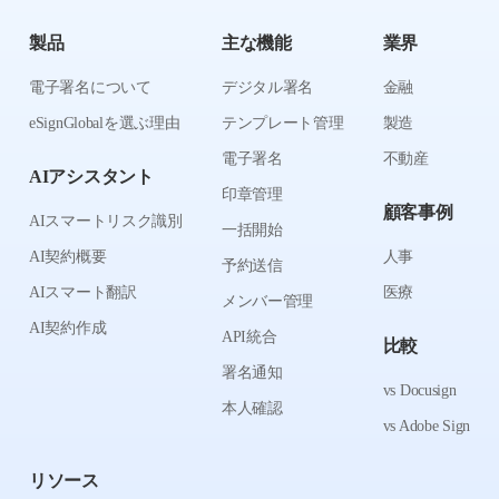
製品
主な機能
業界
電子署名について
デジタル署名
金融
eSignGlobalを選ぶ理由
テンプレート管理
製造
電子署名
不動産
AIアシスタント
印章管理
顧客事例
AIスマートリスク識別
一括開始
AI契約概要
人事
予約送信
AIスマート翻訳
医療
メンバー管理
AI契約作成
API統合
比較
署名通知
vs Docusign
本人確認
vs Adobe Sign
リソース