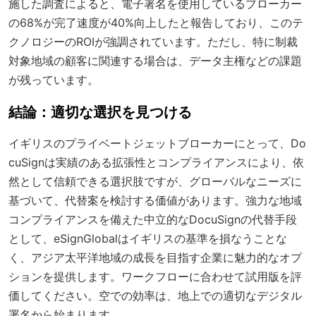
施した調査によると、電子署名を使用しているブローカー
の68%が完了速度が40%向上したと報告しており、このテ
クノロジーのROIが強調されています。ただし、特に制裁
対象地域の顧客に関連する場合は、データ主権などの課題
が残っています。
結論：適切な選択を見つける
イギリスのプライベートジェットブローカーにとって、Do
cuSignは実績のある拡張性とコンプライアンスにより、依
然として信頼できる選択肢ですが、グローバルなニーズに
基づいて、代替案を検討する価値があります。強力な地域
コンプライアンスを備えた中立的なDocuSignの代替手段
として、eSignGlobalはイギリスの基準を損なうことな
く、アジア太平洋地域の成長を目指す企業に魅力的なオプ
ションを提供します。ワークフローに合わせて試用版を評
価してください。空での効率は、地上での適切なデジタル
署名から始まります。