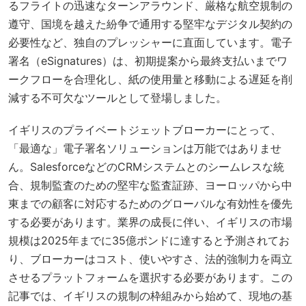
るフライトの迅速なターンアラウンド、厳格な航空規制の
遵守、国境を越えた紛争で通用する堅牢なデジタル契約の
必要性など、独自のプレッシャーに直面しています。電子
署名（eSignatures）は、初期提案から最終支払いまでワ
ークフローを合理化し、紙の使用量と移動による遅延を削
減する不可欠なツールとして登場しました。
イギリスのプライベートジェットブローカーにとって、
「最適な」電子署名ソリューションは万能ではありませ
ん。SalesforceなどのCRMシステムとのシームレスな統
合、規制監査のための堅牢な監査証跡、ヨーロッパから中
東までの顧客に対応するためのグローバルな有効性を優先
する必要があります。業界の成長に伴い、イギリスの市場
規模は2025年までに35億ポンドに達すると予測されてお
り、ブローカーはコスト、使いやすさ、法的強制力を両立
させるプラットフォームを選択する必要があります。この
記事では、イギリスの規制の枠組みから始めて、現地の基