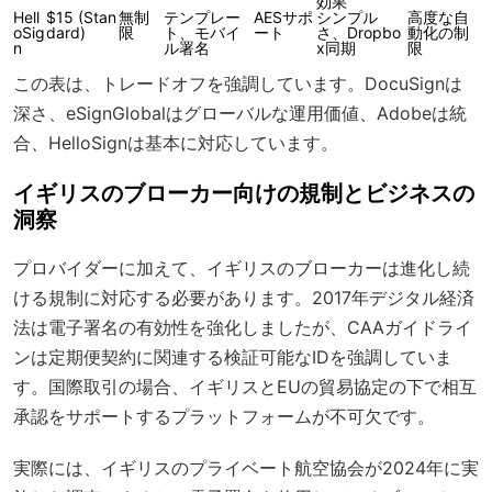
効果
Hell
$15 (Stan
無制
テンプレー
AESサポ
シンプル
高度な自
oSig
dard)
限
ト、モバイ
ート
さ、Dropbo
動化の制
n
ル署名
x同期
限
この表は、トレードオフを強調しています。DocuSignは
深さ、eSignGlobalはグローバルな運用価値、Adobeは統
合、HelloSignは基本に対応しています。
イギリスのブローカー向けの規制とビジネスの
洞察
プロバイダーに加えて、イギリスのブローカーは進化し続
ける規制に対応する必要があります。2017年デジタル経済
法は電子署名の有効性を強化しましたが、CAAガイドライ
ンは定期便契約に関連する検証可能なIDを強調していま
す。国際取引の場合、イギリスとEUの貿易協定の下で相互
承認をサポートするプラットフォームが不可欠です。
実際には、イギリスのプライベート航空協会が2024年に実