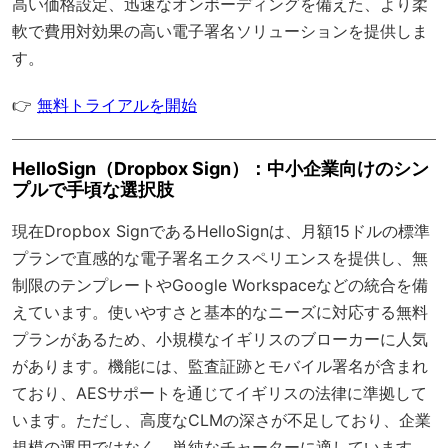
高い価格設定、迅速なオンボーディングを備えた、より柔
軟で費用対効果の高い電子署名ソリューションを提供しま
す。
👉
無料トライアルを開始
HelloSign（Dropbox Sign）：中小企業向けのシン
プルで手頃な選択肢
現在Dropbox SignであるHelloSignは、月額15ドルの標準
プランで直感的な電子署名エクスペリエンスを提供し、無
制限のテンプレートやGoogle Workspaceなどの統合を備
えています。使いやすさと基本的なニーズに対応する無料
プランがあるため、小規模なイギリスのブローカーに人気
があります。機能には、監査証跡とモバイル署名が含まれ
ており、AESサポートを通じてイギリスの法律に準拠して
います。ただし、高度なCLMの深さが不足しており、企業
規模の運用ではなく、単純なチャーターに適しています。