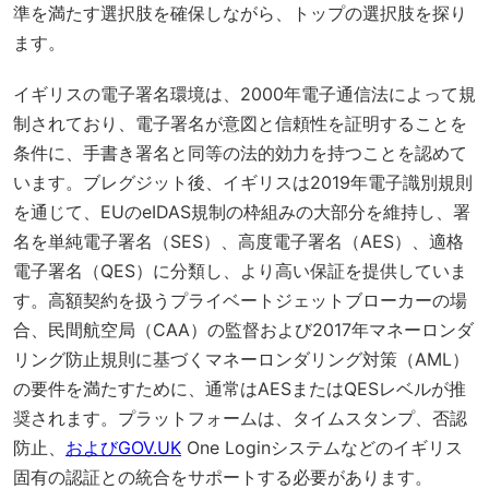
準を満たす選択肢を確保しながら、トップの選択肢を探り
ます。
イギリスの電子署名環境は、2000年電子通信法によって規
制されており、電子署名が意図と信頼性を証明することを
条件に、手書き署名と同等の法的効力を持つことを認めて
います。ブレグジット後、イギリスは2019年電子識別規則
を通じて、EUのeIDAS規制の枠組みの大部分を維持し、署
名を単純電子署名（SES）、高度電子署名（AES）、適格
電子署名（QES）に分類し、より高い保証を提供していま
す。高額契約を扱うプライベートジェットブローカーの場
合、民間航空局（CAA）の監督および2017年マネーロンダ
リング防止規則に基づくマネーロンダリング対策（AML）
の要件を満たすために、通常はAESまたはQESレベルが推
奨されます。プラットフォームは、タイムスタンプ、否認
防止、
およびGOV.UK
One Loginシステムなどのイギリス
固有の認証との統合をサポートする必要があります。