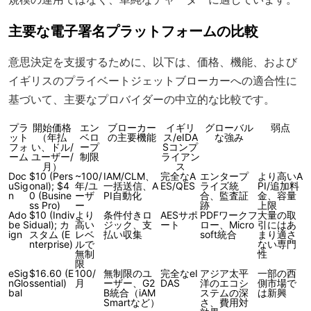
主要な電子署名プラットフォームの比較
意思決定を支援するために、以下は、価格、機能、および
イギリスのプライベートジェットブローカーへの適合性に
基づいて、主要なプロバイダーの中立的な比較です。
プラ
開始価格
エン
ブローカー
イギリ
グローバル
弱点
ット
（年払
ベロ
の主要機能
ス/eIDA
な強み
フォ
い、ドル/
ープ
Sコンプ
ーム
ユーザー/
制限
ライアン
月）
ス
Doc
$10 (Pers
~100/
IAM/CLM、
完全なA
エンタープ
より高いA
uSig
onal); $4
年/ユ
一括送信、A
ES/QES
ライズ統
PI/追加料
n
0 (Busine
ーザ
PI自動化
合、監査証
金、容量
ss Pro)
ー
跡
上限
Ado
$10 (Indiv
より
条件付きロ
AESサポ
PDFワークフ
大量の取
be S
idual); カ
高い
ジック、支
ート
ロー、Micro
引にはあ
ign
スタム (E
レベ
払い収集
soft統合
まり適さ
nterprise)
ルで
ない専門
無制
性
限
eSig
$16.60 (E
100/
無制限のユ
完全なeI
アジア太平
一部の西
nGlo
ssential)
月
ーザー、G2
DAS
洋のエコシ
側市場で
bal
B統合（iAM
ステムの深
は新興
Smartなど）
さ、費用対