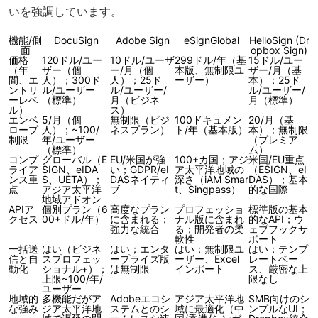
いを強調しています。
機能/側
DocuSign
Adobe Sign
eSignGlobal
HelloSign (Dr
面
opbox Sign)
価格
120ドル/ユー
10ドル/ユーザ
299ドル/年（基
15ドル/ユー
（年
ザー（個
ー/月（個
本版、無制限ユ
ザー/月（基
間、エ
人）；300ド
人）；25ド
ーザー）
本）；25ド
ントリ
ル/ユーザー
ル/ユーザー/
ル/ユーザー/
ーレベ
（標準）
月（ビジネ
月（標準）
ル）
ス）
エンベ
5/月（個
無制限（ビジ
100ドキュメン
20/月（基
ロープ
人）；~100/
ネスプラン）
ト/年（基本版）
本）；無制限
制限
年/ユーザー
（プレミア
（標準）
ム）
コンプ
グローバル（E
EU/米国が強
100+カ国；アジ
米国/EU重点
ライア
SIGN、eIDA
い；GDPR/eI
ア太平洋地域の
（ESIGN、eI
ンス重
S、UETA）；
DASネイティ
深さ（iAM Smar
DAS）；基本
点
アジア太平洋
ブ
t、Singpass）
的な国際
地域アドオン
APIア
個別プラン（6
高度なプラン
プロフェッショ
標準版の基本
クセス
00+ドル/年）
に含まれる；
ナル版に含まれ
的なAPI；ウ
強力な統合
る；開発者の柔
ェブフックサ
軟性
ポート
一括送
はい（ビジネ
はい；エンタ
はい；無制限ユ
はい；テンプ
信と自
スプロフェッ
ープライズ版
ーザー、Excel
レートベー
動化
ショナル+）；
は無制限
インポート
ス、厳密な上
上限~100/年/
限なし
ユーザー
地域的
多機能だがア
Adobeエコシ
アジア太平洋地
SMB向けのシ
な強み
ジア太平洋地
ステムとのシ
域に最適化（中
ンプルなUI；