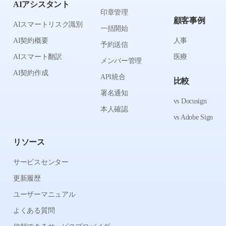
AIアシスタント
印章管理
顧客事例
AIスマートリスク識別
一括開始
AI契約概要
人事
予約送信
AIスマート翻訳
医療
メンバー管理
AI契約作成
API統合
比較
署名通知
vs Docusign
本人確認
vs Adobe Sign
リソース
サービスセンター
更新履歴
ユーザーマニュアル
よくある質問