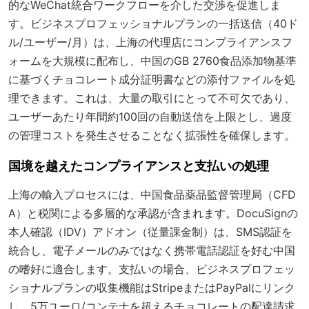
的なWeChat統合ワークフローを介した交渉を促進しま
す。
ビジネスプロフェッショナルプラン
の一括送信（40ド
ル/ユーザー/月）は、上海の代理店にコンプライアンスフ
ォームを大規模に配布し、中国のGB 2760食品添加物基準
に基づくチョコレート成分証明書などの添付ファイルを処
理できます。これは、大量の取引にとって不可欠であり、
ユーザーあたり年間約100回の自動送信を上限とし、過度
の管理コストを発生させることなく拡張性を確保します。
国境を越えたコンプライアンスと支払いの処理
上海の輸入プロセスには、中国食品薬品監督管理局（CFD
A）と税関による多層的な承認が含まれます。DocuSignの
本人確認（IDV）アドオン
（従量課金制）は、SMS認証を
統合し、電子メールのみではなく携帯電話認証を好む中国
の嗜好に適合します。支払いの場合、ビジネスプロフェッ
ショナルプランの収集機能はStripeまたはPayPalにリンク
し、5万ユーロ/コンテナを超えるチョコレートの配達請求