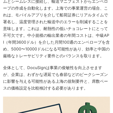
ムとシームレスに接続し、輸送マニフェストからエンベロ
ープの作成を自動化します。上海での事業運営の場合、こ
れは、モバイルアプリを介して船荷証券にリアルタイムで
署名し、温度管理された輸送中のエラーを削減することを
意味します。これは、耐熱性の低いチョコレートにとって
不可欠です。中小規模の輸出業者の年間コストは、中級AP
I（年間3600ドル）を介した月間100通のエンベロープを含
め、5000〜10000ドルになる可能性があり、効率と中国の
厳格なトレーサビリティ要件とのバランスを取ります。
全体として、DocuSignは事業の俊敏性を向上させます
が、企業は、わずかな遅延でも春節などのピークシーズン
に影響を与える可能性がある上海の規制要件と、席数ベー
スの価格設定を比較検討する必要があります。