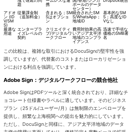
域で遅延の問
ームレスな連
国/香港/シンガ
Dropbox統合
題
携
ポールのデータ
センター）
アドオ
従量課金制
含まれる；SM
統合されたSM
基本的なSM
ン (ID
（追加料金）
Sはオプショ
S/WhatsApp；
S；高度なID
V/SM
ン
地域ID
Vなし
S)
最適な
エンタープラ
クリエイティ
費用対効果の高
迅速で手頃な
用途
イズレベルの
ブ/デジタルワ
いアジア太平洋
価格のSMB署
契約
ークフロー
地域のコンプラ
名
イアンス
この比較は、複雑な取引におけるDocuSignの堅牢性を強
調していますが、代替案のコストまたはローカリゼーショ
ンにおける利点を強調しています。
Adobe Sign：デジタルワークフローの競合他社
Adobe SignはPDFツールと深く統合されており、詳細なチ
ョコレート仕様書やラベルに適しています。そのビジネス
プラン（25ドル/ユーザー/月）は無制限のエンベロープを
提供し、頻繁な上海税関への提出を魅力的にしています。
ただし、DocuSignと同様に、アジア太平洋地域のデータ
主権の障壁に直面しており、価格設定も席数ベースで拡張