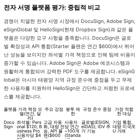
전자 서명 플랫폼 평가: 중립적 비교
경쟁이 치열한 전자 서명 시장에서 DocuSign, Adobe Sign,
eSignGlobal 및 HelloSign(현재 Dropbox Sign)과 같은 플
랫폼은 다양한 요구 사항을 충족합니다. DocuSign은 글로
벌 확장성과 API 통합(Starter 플랜은 연간 $600)에서 뛰어
난 성능을 보이지만 좌석별 가격 책정으로 인해 팀에 비용이
증가할 수 있습니다. Adobe Sign은 Adobe 에코시스템과
원활하게 통합되어 강력한 PDF 도구를 제공합니다. eSignG
lobal은 아시아 태평양 지역 규정 준수에 중점을 두고 무제
한 사용자를 지원하며 HelloSign은 간단하고 저렴한 프로세
스를 제공합니다.
플랫폼
가격 책정 모
주요 강점
봉투 제
규정 준수 중점
가장 적합
델(연간, 달
한
한 대상
러)
Docu
좌석별: Pers
고급 자동
사용자
글로벌(ESIGN,
기업 통합,
Sign
onal $120; B
화, 대량 전
당 연간
eIDAS); IDV 추
대량 미국/E
usiness Pro
송, API 플
~100개
가 기능
U 거래
사용자당 $4
랜($600
(Standa