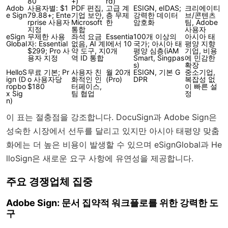
80
+)
rd)
Adob
사용자별: $1
PDF 편집,
고급 계
ESIGN, eIDAS;
크리에이티
e Sign
79.88+; Ente
기업 보안,
층 무제
강력한 데이터
브/콘텐츠
rprise 사용자
Microsoft
한
암호화
팀, Adobe
지정
통합
사용자
eSign
무제한 사용
좌석 요금
Essentia
100개 이상의
아시아 태
Global
자: Essential
없음, AI 계
l에서 10
국가; 아시아 태
평양 지향
$299; Pro 사
약 도구, 지
0개
평양 심층(iAM
기업, 비용
용자 지정
역 ID 통합
Smart, Singpas
에 민감한
s)
확장
HelloS
무료 기본; Pr
사용자 친
월 20개
ESIGN, 기본 G
중소기업,
ign (D
o 사용자당
화적인 인
(Pro)
DPR
복잡성 없
ropbo
$180
터페이스,
이 빠른 설
x Sig
팀 협업
정
n)
이 표는 절충점을 강조합니다. DocuSign과 Adobe Sign은
성숙한 시장에서 선두를 달리고 있지만 아시아 태평양 맞춤
화에는 더 높은 비용이 발생할 수 있으며 eSignGlobal과 He
lloSign은 새로운 요구 사항에 유연성을 제공합니다.
주요 경쟁업체 집중
Adobe Sign: 문서 집약적 워크플로를 위한 강력한 도
구