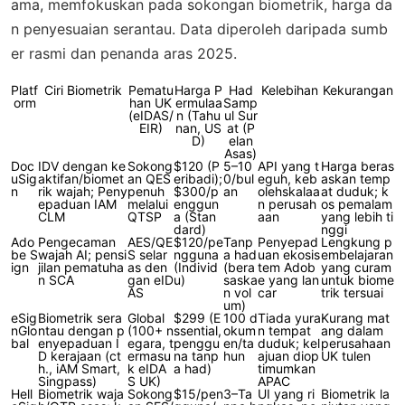
ama, memfokuskan pada sokongan biometrik, harga da
n penyesuaian serantau. Data diperoleh daripada sumb
er rasmi dan penanda aras 2025.
Platf
Ciri Biometrik
Pematu
Harga P
Had
Kelebihan
Kekurangan
orm
han UK
ermulaa
Samp
(eIDAS/
n (Tahu
ul Sur
EIR)
nan, US
at (P
D)
elan
Asas)
Doc
IDV dengan ke
Sokong
$120 (P
5–10
API yang t
Harga beras
uSig
aktifan/biomet
an QES
eribadi);
0/bul
eguh, keb
askan temp
n
rik wajah; Peny
penuh
$300/p
an
olehskalaa
at duduk; k
epaduan IAM
melalui
enggun
n perusah
os pemalam
CLM
QTSP
a (Stan
aan
yang lebih ti
dard)
nggi
Ado
Pengecaman
AES/QE
$120/pe
Tanp
Penyepad
Lengkung p
be S
wajah AI; pensi
S selar
ngguna
a had
uan ekosis
embelajaran
ign
jilan pematuha
as den
(Individ
(bera
tem Adob
yang curam
n SCA
gan eID
u)
saska
e yang lan
untuk biome
AS
n vol
car
trik tersuai
um)
eSig
Biometrik sera
Global
$299 (E
100 d
Tiada yura
Kurang mat
nGlo
ntau dengan p
(100+ n
ssential,
okum
n tempat
ang dalam
bal
enyepaduan I
egara, t
penggu
en/ta
duduk; kel
perusahaan
D kerajaan (ct
ermasu
na tanp
hun
ajuan diop
UK tulen
h., iAM Smart,
k eIDA
a had)
timumkan
Singpass)
S UK)
APAC
Hell
Biometrik waja
Sokong
$15/pen
3–Ta
UI yang ri
Biometrik la