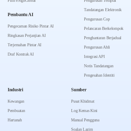
Pilih eSignGlobal
Pengurusan Templat
Tandatangan Elektronik
Pembantu AI
Pengurusan Cop
Pengecaman Risiko Pintar AI
Pelancaran Berkelompok
Ringkasan Perjanjian AI
Penghantaran Berjadual
Terjemahan Pintar AI
Pengurusan Ahli
Draf Kontrak AI
Integrasi API
Notis Tandatangan
Pengesahan Identiti
Industri
Sumber
Kewangan
Pusat Khidmat
Pembuatan
Log Kemas Kini
Hartanah
Manual Pengguna
Soalan Lazim