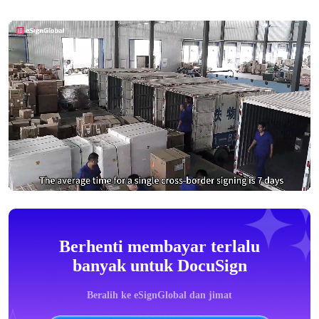
Berhenti membayar terlalu
banyak untuk DocuSign
Beralih ke eSignGlobal dan jimat