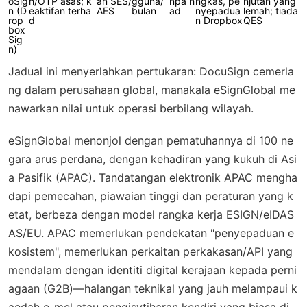
oSig
h/OTP asas; k
an SES/
gguna/
npa h
ngkas, pe
njutan yang
n (D
eaktifan terha
AES
bulan
ad
nyepadua
lemah; tiada
rop
d
n Dropbox
QES
box
Sig
n)
Jadual ini menyerlahkan pertukaran: DocuSign cemerla
ng dalam perusahaan global, manakala eSignGlobal me
nawarkan nilai untuk operasi berbilang wilayah.
eSignGlobal menonjol dengan pematuhannya di 100 ne
gara arus perdana, dengan kehadiran yang kukuh di Asi
a Pasifik (APAC). Tandatangan elektronik APAC mengha
dapi pemecahan, piawaian tinggi dan peraturan yang k
etat, berbeza dengan model rangka kerja ESIGN/eIDAS
AS/EU. APAC memerlukan pendekatan "penyepaduan e
kosistem", memerlukan perkaitan perkakasan/API yang
mendalam dengan identiti digital kerajaan kepada perni
agaan (G2B)—halangan teknikal yang jauh melampaui k
aedah e-mel atau pengisytiharan kendiri yang biasa di