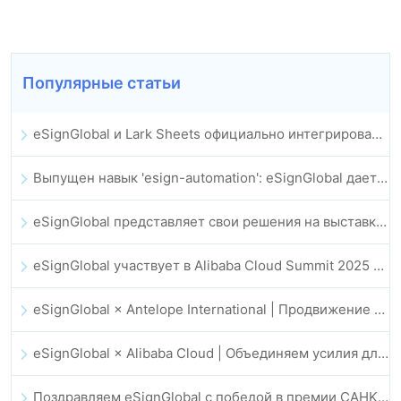
Популярные статьи
eSignGlobal и Lark Sheets официально интегрированы: полная автоматизация подписания и архивирования электронных контрактов
Выпущен навык 'esign-automation': eSignGlobal дает OpenClaw возможность автоматизировать электронные подписи
eSignGlobal представляет свои решения на выставке GIS Global Innovation Expo 2025
eSignGlobal участвует в Alibaba Cloud Summit 2025 в Гонконге, продвигая облачные инновации на базе ИИ и цифровое доверие
eSignGlobal × Antelope International | Продвижение безопасных цифровых рабочих процессов на базе ИИ
eSignGlobal × Alibaba Cloud | Объединяем усилия для укрепления глобального цифрового доверия в финтехе
Поздравляем eSignGlobal с победой в премии CAHK STAR Award 2025!