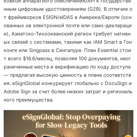
ковкой аппаратного обеспечения/API к государстве
нным цифровым удостоверениям (G2B). В отличие о
т фреймворков ESIGN/eIDAS в Америке/Европе (осн
ованных на электронной почте или само-деклараци
и), Азиатско-Тихоокеанский регион требует нативн
ых связей с системами, такими как iAM Smart в Гон
конге или Singpass в Сингапуре. План Essential стои
т всего $16.6/месяц, позволяя 100 документов, неог
раниченные места и верификацию по коду доступа
— предлагая высокую ценность в плане соответств
ия. eSignGlobal конкурирует глобально с DocuSign и
Adobe Sign за счет более низких затрат и региональ
ного преимущества.