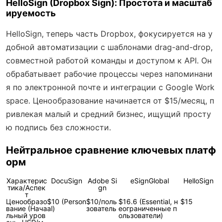
HelloSign (Dropbox Sign): Простота и масштаб
ируемость
HelloSign, теперь часть Dropbox, фокусируется на у
добной автоматизации с шаблонами drag-and-drop,
совместной работой команды и доступом к API. Он
обрабатывает рабочие процессы через напоминани
я по электронной почте и интеграции с Google Work
space. Ценообразование начинается от $15/месяц, п
ривлекая малый и средний бизнес, ищущий просту
ю подпись без сложности.
Нейтральное сравнение ключевых платф
орм
Характерис
DocuSign
Adobe Si
eSignGlobal
HelloSign
тика/Аспек
gn
т
Ценообразо
$10 (Person
$10/поль
$16.6 (Essential, н
$15
вание (Нача
al)
зователь
еограниченные п
льный уров
ользователи)