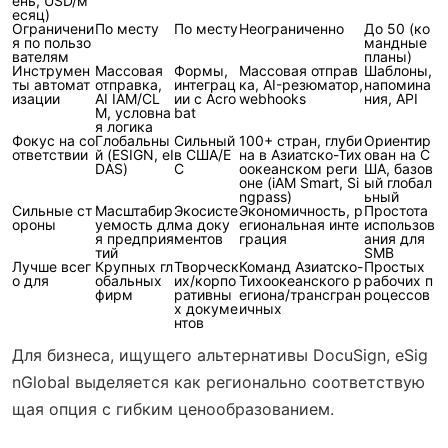
ень, USD/м
есяц)
Ограничени
По месту
По месту
Неограниченно
До 50 (ко
я по пользо
мандные
вателям
планы)
Инструмен
Массовая
Формы,
Массовая отправ
Шаблоны,
ты автомат
отправка,
интеграц
ка, AI-резюматор,
напомина
изации
AI IAM/CL
ии с Acro
webhooks
ния, API
M, условна
bat
я логика
Фокус на со
Глобальны
Сильный
100+ стран, глуби
Ориентир
ответствии
й (ESIGN, eI
в США/Е
на в Азиатско-Тих
ован на С
DAS)
С
оокеанском реги
ША, базов
оне (iAM Smart, Si
ый глобал
ngpass)
ьный
Сильные ст
Масштабир
Экосисте
Экономичность, р
Простота
ороны
уемость дл
ма доку
егиональная инте
использов
я предприя
ментов
грация
ания для
тий
SMB
Лучше всег
Крупных гл
Творческ
Команд Азиатско-
Простых
о для
обальных
их/корпо
Тихоокеанского р
рабочих п
фирм
ративны
егиона/трансгран
роцессов
х докуме
ичных
нтов
Для бизнеса, ищущего альтернативы DocuSign, eSig
nGlobal выделяется как регионально соответствую
щая опция с гибким ценообразованием.