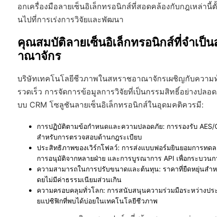
อกเครื่องมือลายเซ็นอิเล็กทรอนิกส์ที่สอดคล้องกับกฎเหล่านี้
นไปที่การเร่งการวิจัยและพัฒนา
คุณสมบัติลายเซ็นอิเล็กทรอนิกส์ที่จำเ
าณาจักร
บริษัทเทคโนโลยีชีวภาพในสหราชอาณาจักรเผชิญกับความท้า
รวดเร็ว การจัดการข้อมูลการวิจัยที่เป็นกรรมสิทธิ์อย่างป
บบ CRM โซลูชันลายเซ็นอิเล็กทรอนิกส์ในอุดมคติควรมี:
การปฏิบัติตามข้อกำหนดและความปลอดภัย
: การรองรับ AES
สำหรับการตรวจสอบด้านกฎระเบียบ
ประสิทธิภาพของเวิร์กโฟลว์
: การส่งแบบฟอร์มยินยอมการทดล
การอนุมัติจากหลายฝ่าย และการบูรณาการ API เพื่อกระบวนกา
ความสามารถในการปรับขนาดและต้นทุน
: ราคาที่ยืดหยุ่นสำ
ดยไม่มีค่าธรรมเนียมส่วนเกิน
ความครอบคลุมทั่วโลก
: การสนับสนุนความร่วมมือระหว่างปร
ยแปซิฟิกที่พบได้บ่อยในเทคโนโลยีชีวภาพ