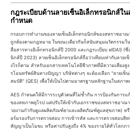
กฎระเบียบด้านลายเซ็นอิเล็กทรอนิกส์ใ
กำหนด
กรอบการทำงานของลายเซ็นอิเล็กทรอนิกส์ของสหราชอาณาจ
ถูกต้องตามกฎหมาย ในขณะเดียวกันก็สนับสนุนนวัตกรรมใ
สื่อสารทางอิเล็กทรอนิกส์ปี 2000 และกฎระเบียบ eIDAS (ซึ่
นิกส์ปี 2023) ลายเซ็นอิเล็กทรอนิกส์ถือว่าเทียบเท่ากับลา
งไรก็ตาม สำหรับเอกสารเทคโนโลยีชีวภาพที่มีความเสี่ยงส
รโอนทรัพย์สินทางปัญญา บริษัทต่างๆ จะต้องเลือก "ลายเซ็นอิเ
สมบัติ" (QES) เพื่อให้เป็นไปตามมาตรฐานหลักฐานในสภาพ
AES กำหนดให้มีการระบุตัวตนที่ไม่ซ้ำกัน การป้องกันการแ
ของสหภาพยุโรป แต่ปรับให้เข้ากับเอกราชของสหราชอาณาจัก
วยงานกำกับดูแลผลิตภัณฑ์ยาและผลิตภัณฑ์ดูแลสุขภาพ) หร
อร์มรองรับการตรวจสอบ การเข้ารหัส และการตรวจสอบสิทธิ์ เ
สัญญาเป็นโมฆะ หรือค่าปรับสูงถึง 4% ของรายได้ทั่วโลก