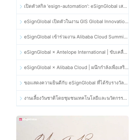
เปิดตัวสกิล 'esign-automation': eSignGlobal เสริมศักยภาพให้ OpenClaw ด้วยลายเซ็นอิเล็กทรอนิกส์อัตโนมัติ
eSignGlobal เปิดตัวในงาน GIS Global Innovation Exhibition 2025
eSignGlobal เข้าร่วมงาน Alibaba Cloud Summit 2025 ที่ฮ่องกง เพื่อขับเคลื่อนนวัตกรรมคลาวด์ที่ขับเคลื่อนด้วย AI และความเชื่อมั่นทางดิจิทัล
eSignGlobal × Antelope International | ขับเคลื่อนเวิร์กโฟลดิจิทัลที่ปลอดภัยและขับเคลื่อนด้วย AI
eSignGlobal × Alibaba Cloud | ผนึกกำลังเพื่อเสริมสร้างความเชื่อมั่นดิจิทัลระดับโลกสำหรับฟินเทค
ขอแสดงความยินดีกับ eSignGlobal ที่ได้รับรางวัล CAHK STAR Award 2025
งานเลี้ยงวันชาติโดยชุมชนเทคโนโลยีและนวัตกรรมฮ่องกง