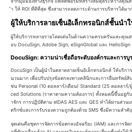
จากมุมมองทางธุรกิจ แพลตฟอร์มที่สร้างสมดุลระหว่างคุณสมบัต
ำ ให้ ROI ที่ดีที่สุด ซึ่งสามารถลดภาระด้านการบริหารไ
ผู้ให้บริการลายเซ็นอิเล็กทรอนิกส์ชั้
ผู้ให้บริการหลายรายโดดเด่นในด้านความครบครันและคุณสมบ
อบ DocuSign, Adobe Sign, eSignGlobal และ HelloSign
DocuSign: ความน่าเชื่อถือระดับองค์กรและการ
DocuSign เป็นผู้นำในตลาดลายเซ็นอิเล็กทรอนิกส์ ให้บริกา
นวนมาก เพื่อปรับปรุงข้อตกลงทางคลินิกและการยื่นทรัพย์ส
ช่น Personal (10 ดอลลาร์/เดือน) Standard (25 ดอลลาร์/ผู้
ced Solutions (ราคาตามความต้องการ) ทั้งหมดนี้ขึ้นอยู่
าจักร การปฏิบัติตาม eIDAS AES และ QES ทำได้ผ่านส่วนเ
ตริกซ์และการรับรองความถูกต้องด้วย SMS ซึ่งมีความสำคั
จุดเด่นคือชุดการจัดการข้อตกลงอัจฉริยะ (IAM) และการจั
ลที่ขับเคลื่อนด้วย AI และการวิเคราะห์ความเสี่ยงเพื่อทำใ