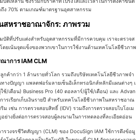
ิเหล่านี้ ซึ่งรวมกับราคาที่โปร่งใสและเวลาในการตั้งค่าขั้นต่
ด้มากถึง 70% ตามเกณฑ์มาตรฐานอุตสาหกรรม
นนำในสหราชอาณาจักร: ภาพรวม
ัติที่ปรับแต่งสำหรับอุตสาหกรรมที่มีการควบคุม เราจะตรวจส
 โดยเน้นจุดแข็งของพวกเขาในการใช้งานด้านเทคโนโลยีชีวภาพ
บูรณาการ IAM CLM
รลูกค้ากว่า 1 ล้านรายทั่วโลก รวมถึงบริษัทเทคโนโลยีชีวภาพจำ
ินทางปัญญา แพลตฟอร์มลายเซ็นอิเล็กทรอนิกส์หลักมีแผนต่างๆ เ
ใช้/เดือน) Business Pro (40 ดอลลาร์/ผู้ใช้/เดือน) และ Advan
กับการเรียกเก็บเงินรายปี สำหรับเทคโนโลยีชีวภาพในสหราชอาณ
สริม เช่น การตรวจสอบสิทธิ์ (IDV) รวมถึงการตรวจสอบไบโอเม
ญอย่างยิ่งต่อการตรวจสอบผู้ลงนามในการทดลองที่ละเอียดอ่อน
ดการวงจรชีวิตสัญญา (CLM) ของ DocuSign IAM ใช้การดึงข้อมู
ห้เวิร์กโฟลว์ข้อตกลงเป็นอัตโนมัติ ในขณะที่ CLM จัดการกระบวนก