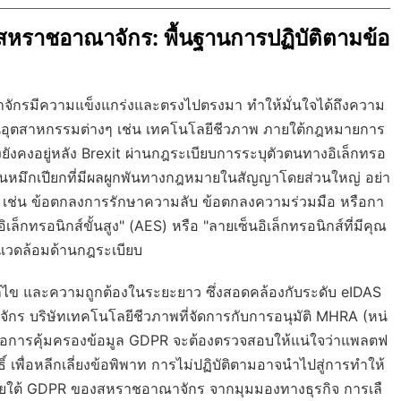
นสหราชอาณาจักร: พื้นฐานการปฏิบัติตามข้อ
ักรมีความแข็งแกร่งและตรงไปตรงมา ทำให้มั่นใจได้ถึงความ
นอุตสาหกรรมต่างๆ เช่น เทคโนโลยีชีวภาพ ภายใต้กฎหมายการ
งยังคงอยู่หลัง Brexit ผ่านกฎระเบียบการระบุตัวตนทางอิเล็กทรอ
ยเซ็นหมึกเปียกที่มีผลผูกพันทางกฎหมายในสัญญาโดยส่วนใหญ่ อย่า
ูง เช่น ข้อตกลงการรักษาความลับ ข้อตกลงความร่วมมือ หรือกา
ล็กทรอนิกส์ขั้นสูง" (AES) หรือ "ลายเซ็นอิเล็กทรอนิกส์ที่มีคุณ
แวดล้อมด้านกฎระเบียบ
ก้ไข และความถูกต้องในระยะยาว ซึ่งสอดคล้องกับระดับ eIDAS
ร บริษัทเทคโนโลยีชีวภาพที่จัดการกับการอนุมัติ MHRA (หน่
ือการคุ้มครองข้อมูล GDPR จะต้องตรวจสอบให้แน่ใจว่าแพลตฟ
พื่อหลีกเลี่ยงข้อพิพาท การไม่ปฏิบัติตามอาจนำไปสู่การทำให้
ภายใต้ GDPR ของสหราชอาณาจักร จากมุมมองทางธุรกิจ การเลื