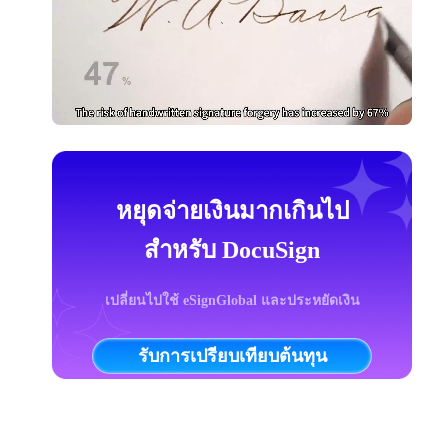
หยุดจ่ายเงินมากเกินไป
สำหรับ DocuSign
เปลี่ยนไปใช้ eSignGlobal และประหยัดเงิน
รับการเปรียบเทียบต้นทุน