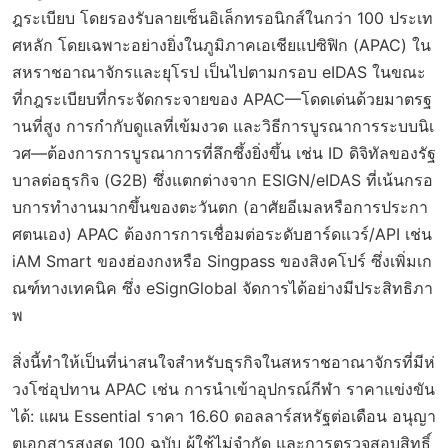
ฎระเบียบ โดยรองรับลายเซ็นอิเล็กทรอนิกส์ในกว่า 100 ประเท
ศหลัก โดยเฉพาะอย่างยิ่งในภูมิภาคเอเชียแปซิฟิก (APAC) ใน
สหราชอาณาจักรและยุโรป เป็นไปตามกรอบ eIDAS ในขณะ
ที่กฎระเบียบที่กระจัดกระจายของ APAC—โดดเด่นด้วยมาตรฐ
านที่สูง การกำกับดูแลที่เข้มงวด และวิธีการบูรณาการระบบนิเ
วศ—ต้องการการบูรณาการที่ลึกซึ้งยิ่งขึ้น เช่น ID ดิจิทัลของรัฐ
บาลต่อธุรกิจ (G2B) ซึ่งแตกต่างจาก ESIGN/eIDAS ที่เน้นกรอ
บการทำงานมากขึ้นของตะวันตก (อาศัยอีเมลหรือการประกา
ศตนเอง) APAC ต้องการการเชื่อมต่อระดับฮาร์ดแวร์/API เช่น
iAM Smart ของฮ่องกงหรือ Singpass ของสิงคโปร์ ซึ่งเพิ่มเก
ณฑ์ทางเทคนิค ซึ่ง eSignGlobal จัดการได้อย่างมีประสิทธิภา
พ
สิ่งนี้ทำให้เป็นที่น่าสนใจสำหรับธุรกิจในสหราชอาณาจักรที่มีห่
วงโซ่อุปทาน APAC เช่น การนำเข้าอุปกรณ์กีฬา ราคาแข่งขัน
ได้: แผน Essential ราคา 16.60 ดอลลาร์สหรัฐต่อเดือน อนุญา
ตเอกสารสูงสุด 100 ฉบับ ผู้ใช้ไม่จำกัด และการตรวจสอบสิทธิ์