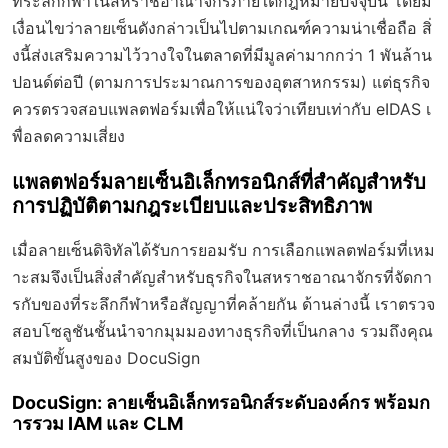
ที่ระลึกกีฬาในสหราชอาณาจักรภายใต้กฎหมายปัจจุบัน โดยมี
เงื่อนไขว่าลายเซ็นดังกล่าวเป็นไปตามเกณฑ์ความน่าเชื่อถือ สิ่
งนี้ส่งเสริมความไว้วางใจในตลาดที่มีมูลค่ามากกว่า 1 พันล้าน
ปอนด์ต่อปี (ตามการประมาณการของอุตสาหกรรม) แต่ธุรกิจ
ควรตรวจสอบแพลตฟอร์มเพื่อให้แน่ใจว่าเทียบเท่ากับ eIDAS เ
พื่อลดความเสี่ยง
แพลตฟอร์มลายเซ็นอิเล็กทรอนิกส์ที่สำคัญสำหรับ
การปฏิบัติตามกฎระเบียบและประสิทธิภาพ
เมื่อลายเซ็นดิจิทัลได้รับการยอมรับ การเลือกแพลตฟอร์มที่เหม
าะสมจึงเป็นสิ่งสำคัญสำหรับธุรกิจในสหราชอาณาจักรที่จัดกา
รกับของที่ระลึกกีฬาหรือสัญญาที่คล้ายกัน ด้านล่างนี้ เราตรวจ
สอบโซลูชันชั้นนำจากมุมมองทางธุรกิจที่เป็นกลาง รวมถึงคุณ
สมบัติขั้นสูงของ DocuSign
DocuSign: ลายเซ็นอิเล็กทรอนิกส์ระดับองค์กร พร้อมก
ารรวม IAM และ CLM