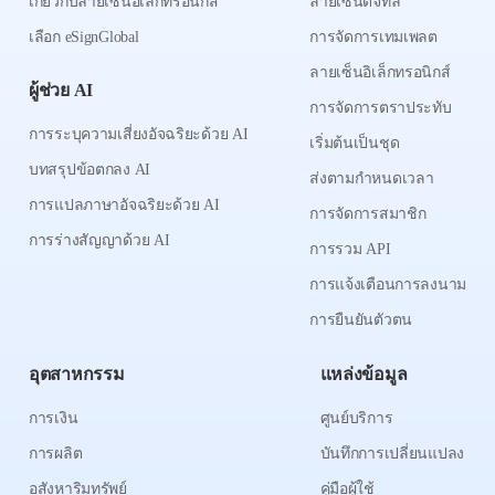
เกี่ยวกับลายเซ็นอิเล็กทรอนิกส์
ลายเซ็นดิจิทัล
เลือก eSignGlobal
การจัดการเทมเพลต
ลายเซ็นอิเล็กทรอนิกส์
ผู้ช่วย AI
การจัดการตราประทับ
การระบุความเสี่ยงอัจฉริยะด้วย AI
เริ่มต้นเป็นชุด
บทสรุปข้อตกลง AI
ส่งตามกำหนดเวลา
การแปลภาษาอัจฉริยะด้วย AI
การจัดการสมาชิก
การร่างสัญญาด้วย AI
การรวม API
การแจ้งเตือนการลงนาม
การยืนยันตัวตน
อุตสาหกรรม
แหล่งข้อมูล
การเงิน
ศูนย์บริการ
การผลิต
บันทึกการเปลี่ยนแปลง
อสังหาริมทรัพย์
คู่มือผู้ใช้