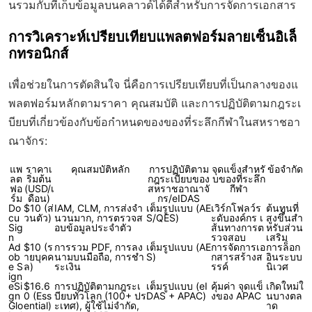
นรวมกับที่เก็บข้อมูลบนคลาวด์ได้ดีสำหรับการจัดการเอกสาร
การวิเคราะห์เปรียบเทียบแพลตฟอร์มลายเซ็นอิเล็
กทรอนิกส์
เพื่อช่วยในการตัดสินใจ นี่คือการเปรียบเทียบที่เป็นกลางของแ
พลตฟอร์มหลักตามราคา คุณสมบัติ และการปฏิบัติตามกฎระเ
บียบที่เกี่ยวข้องกับข้อกำหนดของของที่ระลึกกีฬาในสหราชอา
ณาจักร:
แพ
ราคาเ
คุณสมบัติหลัก
การปฏิบัติตาม
จุดแข็งสำหรั
ข้อจำกัด
ลต
ริ่มต้น
กฎระเบียบของ
บของที่ระลึก
ฟอ
(USD/เ
สหราชอาณาจั
กีฬา
ร์ม
ดือน)
กร/eIDAS
Do
$10 (ส่
IAM, CLM, การส่งจำ
เต็มรูปแบบ (AE
เวิร์กโฟลว์ร
ต้นทุนที่
cu
วนตัว)
นวนมาก, การตรวจส
S/QES)
ะดับองค์กร เ
สูงขึ้นสำ
Sig
อบข้อมูลประจำตัว
ส้นทางการต
หรับส่วน
n
รวจสอบ
เสริม
Ad
$10 (ร
การรวม PDF, การลง
เต็มรูปแบบ (AE
การจัดการเอ
การล็อก
ob
ายบุคค
นามบนมือถือ, การชำ
S)
กสารสร้างส
อินระบบ
e S
ล)
ระเงิน
รรค์
นิเวศ
ign
eSi
$16.6
การปฏิบัติตามกฎระเ
เต็มรูปแบบ (eI
คุ้มค่า จุดแข็
เกิดใหม่ใ
gn
0 (Ess
บียบทั่วโลก (100+ ปร
DAS + APAC)
งของ APAC
นบางตล
Glo
ential)
ะเทศ), ผู้ใช้ไม่จำกัด,
าด