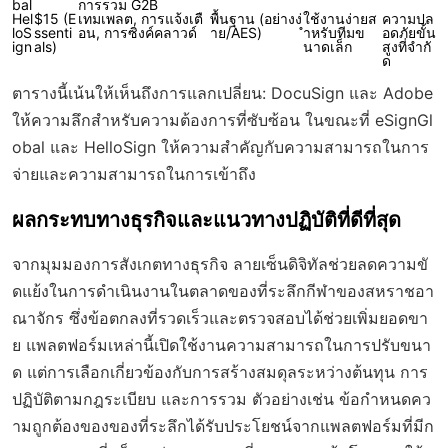
bal
การรวม G2B
Hel
$15 (E
เทมเพลต, การแจ้งเตื
พื้นฐาน (อย่างง่
ใช้งานง่ายส
ความปล
loS
ssenti
อน, การซิงค์คลาวด์
าย/AES)
ำหรับทีมข
อดภัยขั้น
ign
als)
นาดเล็ก
สูงที่จำกั
ด
ตารางนี้เน้นให้เห็นถึงการแลกเปลี่ยน: DocuSign และ Adobe
ให้ความลึกสำหรับความต้องการที่ซับซ้อน ในขณะที่ eSignGl
obal และ HelloSign ให้ความสำคัญกับความสามารถในการ
จ่ายและความสามารถในการเข้าถึง
ผลกระทบทางธุรกิจและแนวทางปฏิบัติที่ดีที่สุด
จากมุมมองการสังเกตทางธุรกิจ ลายเซ็นดิจิทัลช่วยลดความขั
ดแย้งในการดำเนินงานในตลาดของที่ระลึกกีฬาของสหราชอา
ณาจักร ซึ่งข้อตกลงที่รวดเร็วและตรวจสอบได้ช่วยเพิ่มยอดขา
ย แพลตฟอร์มเหล่านี้เปิดใช้งานความสามารถในการปรับขนา
ด แต่การเลือกเกี่ยวข้องกับการสร้างสมดุลระหว่างต้นทุน การ
ปฏิบัติตามกฎระเบียบ และการรวม ตัวอย่างเช่น ข้อกำหนดคว
ามถูกต้องของของที่ระลึกได้รับประโยชน์จากแพลตฟอร์มที่มีก