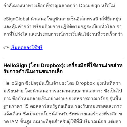
กำลังมองหาทางเลือกที่ชาญฉลาดกว่า DocuSign หรือไม่
eSignGlobal
นำเสนอโซลูชันลายเซ็นอิเล็กทรอนิกส์ที่ยืดหยุ่น
และคุ้มค่ากว่า พร้อมด้วย
การปฏิบัติตามกฎระเบียบทั่วโลก
รา
คาที่โปร่งใส และประสบการณ์การเริ่มต้นใช้งานที่รวดเร็วกว่า
👉
เริ่มทดลองใช้ฟรี
HelloSign (โดย Dropbox): เครื่องมือที่ใช้งานง่ายสำห
รับการดำเนินงานขนาดเล็ก
HelloSign ซึ่งปัจจุบันเป็นเจ้าของโดย Dropbox มุ่งเน้นที่ควา
มเรียบง่าย โดยนำเสนอการลงนามแบบลากและวาง ซึ่งเป็นไป
ตามข้อกำหนดลายเซ็นอย่างง่ายของสหราชอาณาจักร รุ่นพื้น
ฐานราคา 15 ดอลลาร์สหรัฐต่อเดือน รองรับเทมเพลตและการ
แจ้งเตือน ซึ่งเป็นประโยชน์สำหรับซัพพลายเออร์ของที่ระลึก ข
าด IAM ขั้นสูง เหมาะที่สุดสำหรับผู้ใช้ที่มีปริมาณน้อย แต่ผสา