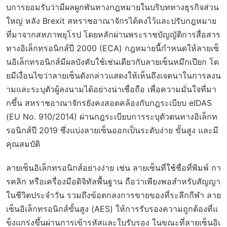
บการยอมรับว่ามีผลผูกพันทางกฎหมายในบริบททางธุรกิจส่วน
ใหญ่ หลัง Brexit สหราชอาณาจักรได้คงไว้และปรับกฎหมาย
ที่มาจากสหภาพยุโรป โดยหลักผ่านพระราชบัญญัติการสื่อสาร
ทางอิเล็กทรอนิกส์ปี 2000 (ECA) กฎหมายนี้กำหนดให้ลายเซ็
นอิเล็กทรอนิกส์มีผลบังคับใช้เช่นเดียวกับลายเซ็นหมึกเปียก โด
ยมีเงื่อนไขว่าลายเซ็นดังกล่าวแสดงให้เห็นถึงเจตนาในการลงน
ามและระบุตัวผู้ลงนามได้อย่างน่าเชื่อถือ เพื่อความมั่นใจที่มา
กขึ้น สหราชอาณาจักรยังคงสอดคล้องกับกฎระเบียบ eIDAS
(EU No. 910/2014) ผ่านกฎระเบียบการระบุตัวตนทางอิเล็กท
รอนิกส์ปี 2019 ซึ่งแบ่งลายเซ็นออกเป็นระดับง่าย ขั้นสูง และมี
คุณสมบัติ
ลายเซ็นอิเล็กทรอนิกส์อย่างง่าย เช่น ลายเซ็นที่ใช้ชื่อที่พิมพ์ กา
รคลิก หรือเครื่องมือดิจิทัลพื้นฐาน ถือว่าเพียงพอสำหรับสัญญา
ในชีวิตประจำวัน รวมถึงข้อตกลงการขายของที่ระลึกกีฬา ลาย
เซ็นอิเล็กทรอนิกส์ขั้นสูง (AES) ให้การรับรองความถูกต้องที่แ
ข็งแกร่งขึ้นผ่านการเข้ารหัสและใบรับรอง ในขณะที่ลายเซ็นอิเ