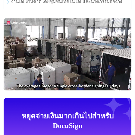
งานเลี้ยงวันชาติโดยชุมชนเทคโนโลยีและนวัตกรรมฮ่องกง
หยุดจ่ายเงินมากเกินไปสำหรับ
DocuSign