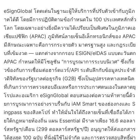
eSignGlobal โดดเด่นในฐานะผู้ให้บริการที่ปรับตัวเข้ากับภูมิภ
าคได้ดี โดยมีการปฏิบัติตามข้อกำหนดใน 100 ประเทศหลักทั่ว
โลก โดยเฉพาะอย่างยิ่งมีความได้เปรียบเป็นพิเศษในภูมิภาคเอ
เชียแปซิฟิก (APAC) ภูมิทัศน์ลายเซ็นอิเล็กทรอนิกส์ของ APAC
มีลักษณะเฉพาะคือการกระจายตัว มาตรฐานสูง และกฎระเบีย
บที่เข้มงวด — แตกต่างจากกรอบ ESIGN/eIDAS แบบตะวันตก
APAC กำหนดให้มีโซลูชัน "การบูรณาการระบบนิเวศ" ซึ่งเกี่ย
วข้องกับการเชื่อมต่อฮาร์ดแวร์/API ระดับลึกกับข้อมูลประจำตั
วดิจิทัลของรัฐบาลต่อธุรกิจ (G2B) ซึ่งเป็นอุปสรรคทางเทคนิค
ที่เกินกว่าการตรวจสอบอีเมลหรือการประกาศตนเองในตลาดยุ
โรปและอเมริกา eSignGlobal ตอบสนองต่อความท้าทายนี้ด้ว
ยการบูรณาการอย่างราบรื่นกับ iAM Smart ของฮ่องกงและ S
ingpass ของสิงคโปร์ ทำให้มั่นใจได้ถึงลายเซ็นที่เชื่อถือได้ภา
ยใต้กฎหมายท้องถิ่น แผน Essential มีราคาเพียง 16.6 ดอลลา
ร์สหรัฐฯ/เดือน (299 ดอลลาร์สหรัฐฯ/ปี) อนุญาตให้ส่งเอกสาร
ได้สูงสุด 100 ฉบับ ที่นั่งผู้ใช้ไม่จำกัด และการตรวจสอบสิทธิ์ผ่า