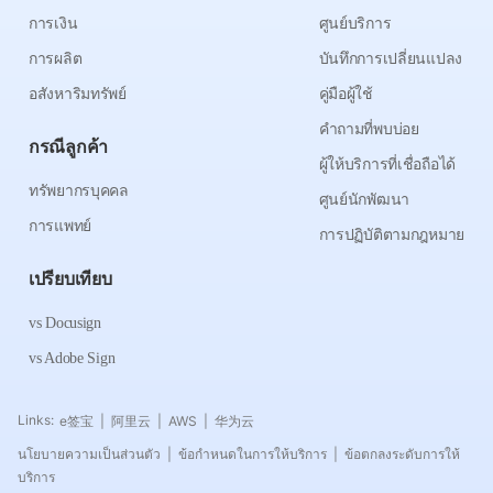
การเงิน
ศูนย์บริการ
การผลิต
บันทึกการเปลี่ยนแปลง
อสังหาริมทรัพย์
คู่มือผู้ใช้
คำถามที่พบบ่อย
กรณีลูกค้า
ผู้ให้บริการที่เชื่อถือได้
ทรัพยากรบุคคล
ศูนย์นักพัฒนา
การแพทย์
การปฏิบัติตามกฎหมาย
เปรียบเทียบ
vs Docusign
vs Adobe Sign
Links:
e签宝
阿里云
AWS
华为云
|
|
|
นโยบายความเป็นส่วนตัว
ข้อกำหนดในการให้บริการ
ข้อตกลงระดับการให้
|
|
บริการ