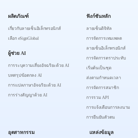
ผลิตภัณฑ์
ฟังก์ชันหลัก
เกี่ยวกับลายเซ็นอิเล็กทรอนิกส์
ลายเซ็นดิจิทัล
เลือก eSignGlobal
การจัดการเทมเพลต
ลายเซ็นอิเล็กทรอนิกส์
ผู้ช่วย AI
การจัดการตราประทับ
การระบุความเสี่ยงอัจฉริยะด้วย AI
เริ่มต้นเป็นชุด
บทสรุปข้อตกลง AI
ส่งตามกำหนดเวลา
การแปลภาษาอัจฉริยะด้วย AI
การจัดการสมาชิก
การร่างสัญญาด้วย AI
การรวม API
การแจ้งเตือนการลงนาม
การยืนยันตัวตน
อุตสาหกรรม
แหล่งข้อมูล