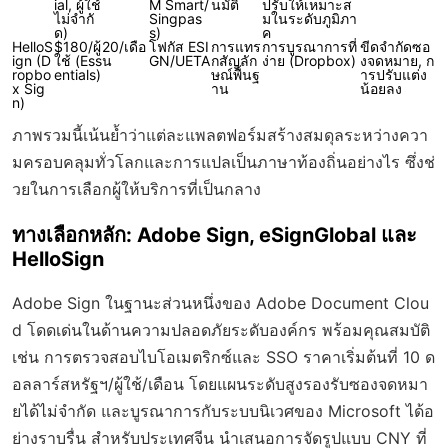
ial, ผู้ใช้
M Smart/
นมัติ
ปรับให้เหมาะส
ไม่จำกั
Singpas
มในระดับภูมิภา
ด)
s)
ค
HelloS
$180/ผู้
20/เดือ
โฟกัส ESI
การแทร
การบูรณาการที่
ขีดจำกัดซอ
ign (D
ใช้ (Ess
น
GN/UETA
กสัญลัก
ง่าย (Dropbox)
งจดหมาย, ก
ropbo
entials)
ษณ์พื้นฐ
ารปรับแต่ง
x Sig
าน
น้อยลง
n)
ภาพรวมนี้เน้นย้ำว่าแต่ละแพลตฟอร์มสร้างสมดุลระหว่างควา
มครอบคลุมทั่วโลกและการแปลเป็นภาษาท้องถิ่นอย่างไร ซึ่งช่
วยในการเลือกผู้ให้บริการที่เป็นกลาง
ทางเลือกหลัก: Adobe Sign, eSignGlobal และ
HelloSign
Adobe Sign ในฐานะส่วนหนึ่งของ Adobe Document Clou
d โดดเด่นในด้านความปลอดภัยระดับองค์กร พร้อมคุณสมบัติ
เช่น การตรวจสอบไบโอเมตริกซ์และ SSO ราคาเริ่มต้นที่ 10 ด
อลลาร์สหรัฐฯ/ผู้ใช้/เดือน โดยแผนระดับสูงรองรับซองจดหมา
ยได้ไม่จำกัด และบูรณาการกับระบบนิเวศของ Microsoft ได้อ
ย่างราบรื่น สำหรับประเทศจีน นำเสนอการจัดรูปแบบ CNY ที่