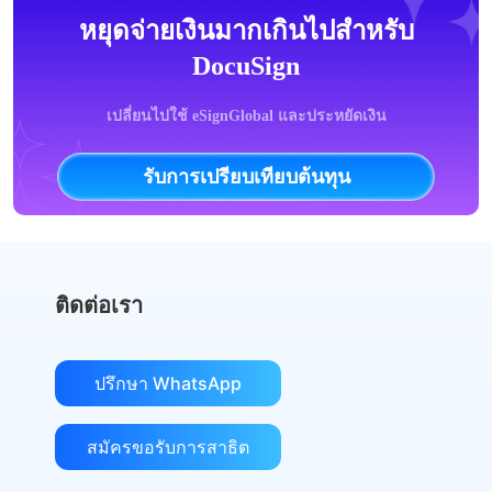
หยุดจ่ายเงินมากเกินไปสำหรับ
DocuSign
เปลี่ยนไปใช้ eSignGlobal และประหยัดเงิน
รับการเปรียบเทียบต้นทุน
ติดต่อเรา
ปรึกษา WhatsApp
สมัครขอรับการสาธิต