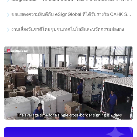
ขอแสดงความยินดีกับ eSignGlobal ที่ได้รับรางวัล CAHK STAR Award 2025
งานเลี้ยงวันชาติโดยชุมชนเทคโนโลยีและนวัตกรรมฮ่องกง