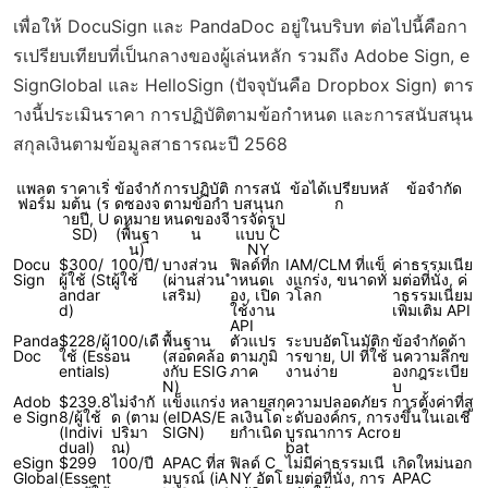
เพื่อให้ DocuSign และ PandaDoc อยู่ในบริบท ต่อไปนี้คือกา
รเปรียบเทียบที่เป็นกลางของผู้เล่นหลัก รวมถึง Adobe Sign, e
SignGlobal และ HelloSign (ปัจจุบันคือ Dropbox Sign) ตาร
างนี้ประเมินราคา การปฏิบัติตามข้อกำหนด และการสนับสนุน
สกุลเงินตามข้อมูลสาธารณะปี 2568
แพลต
ราคาเริ่
ข้อจำกั
การปฏิบัติ
การสนั
ข้อได้เปรียบหลั
ข้อจำกัด
ฟอร์ม
มต้น (ร
ดซองจ
ตามข้อกำ
บสนุนก
ก
ายปี, U
ดหมาย
หนดของจี
ารจัดรูป
SD)
(พื้นฐา
น
แบบ C
น)
NY
Docu
$300/
100/ปี/
บางส่วน
ฟิลด์ที่ก
IAM/CLM ที่แข็
ค่าธรรมเนีย
Sign
ผู้ใช้ (St
ผู้ใช้
(ผ่านส่วน
ำหนดเ
งแกร่ง, ขนาดทั่
มต่อที่นั่ง, ค่
andar
เสริม)
อง, เปิด
วโลก
าธรรมเนียม
d)
ใช้งาน
เพิ่มเติม API
API
Panda
$228/ผู้
100/เดื
พื้นฐาน
ตัวแปร
ระบบอัตโนมัติก
ข้อจำกัดด้า
Doc
ใช้ (Ess
อน
(สอดคล้อ
ตามภูมิ
ารขาย, UI ที่ใช้
นความลึกข
entials)
งกับ ESIG
ภาค
งานง่าย
องกฎระเบีย
N)
บ
Adob
$239.8
ไม่จำกั
แข็งแกร่ง
หลายสกุ
ความปลอดภัยร
การตั้งค่าที่สู
e Sign
8/ผู้ใช้
ด (ตาม
(eIDAS/E
ลเงินโด
ะดับองค์กร, การ
งขึ้นในเอเชี
(Indivi
ปริมา
SIGN)
ยกำเนิด
บูรณาการ Acro
ย
dual)
ณ)
bat
eSign
$299
100/ปี
APAC ที่ส
ฟิลด์ C
ไม่มีค่าธรรมเนี
เกิดใหม่นอก
Global
(Essent
มบูรณ์ (iA
NY อัตโ
ยมต่อที่นั่ง, การ
APAC