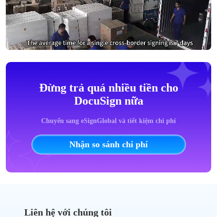
Đừng trả quá nhiều tiền cho
DocuSign nữa
Chuyển sang eSignGlobal và tiết kiệm chi phí
Nhận so sánh chi phí
Liên hệ với chúng tôi