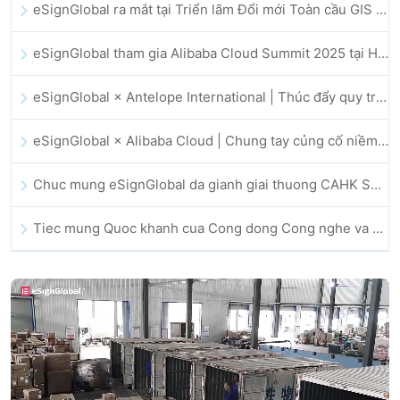
eSignGlobal ra mắt tại Triển lãm Đổi mới Toàn cầu GIS 2025
eSignGlobal tham gia Alibaba Cloud Summit 2025 tại Hong Kong, thúc đẩy đổi mới đám mây do AI dẫn dắt và niềm tin số
eSignGlobal × Antelope International | Thúc đẩy quy trình làm việc số an toàn và vận hành bởi AI
eSignGlobal × Alibaba Cloud | Chung tay củng cố niềm tin số toàn cầu cho lĩnh vực fintech
Chuc mung eSignGlobal da gianh giai thuong CAHK STAR Award 2025
Tiec mung Quoc khanh cua Cong dong Cong nghe va Doi moi sang tao Hong Kong