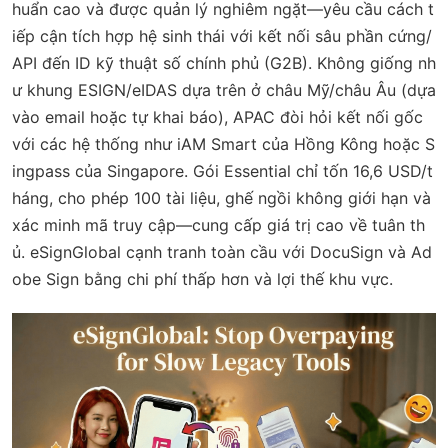
huẩn cao và được quản lý nghiêm ngặt—yêu cầu cách t
iếp cận tích hợp hệ sinh thái với kết nối sâu phần cứng/
API đến ID kỹ thuật số chính phủ (G2B). Không giống nh
ư khung ESIGN/eIDAS dựa trên ở châu Mỹ/châu Âu (dựa
vào email hoặc tự khai báo), APAC đòi hỏi kết nối gốc
với các hệ thống như iAM Smart của Hồng Kông hoặc S
ingpass của Singapore. Gói Essential chỉ tốn 16,6 USD/t
háng, cho phép 100 tài liệu, ghế ngồi không giới hạn và
xác minh mã truy cập—cung cấp giá trị cao về tuân th
ủ. eSignGlobal cạnh tranh toàn cầu với DocuSign và Ad
obe Sign bằng chi phí thấp hơn và lợi thế khu vực.