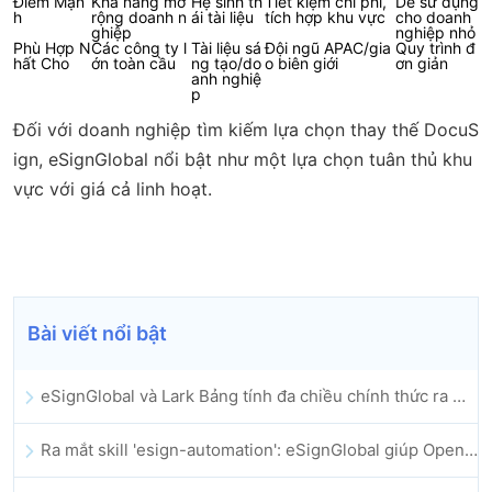
Điểm Mạn
Khả năng mở
Hệ sinh th
Tiết kiệm chi phí,
Dễ sử dụng
h
rộng doanh n
ái tài liệu
tích hợp khu vực
cho doanh
ghiệp
nghiệp nhỏ
Phù Hợp N
Các công ty l
Tài liệu sá
Đội ngũ APAC/gia
Quy trình đ
hất Cho
ớn toàn cầu
ng tạo/do
o biên giới
ơn giản
anh nghiệ
p
Đối với doanh nghiệp tìm kiếm lựa chọn thay thế DocuS
ign, eSignGlobal nổi bật như một lựa chọn tuân thủ khu
vực với giá cả linh hoạt.
Bài viết nổi bật
eSignGlobal và Lark Bảng tính đa chiều chính thức ra mắt: Tự động hóa toàn bộ quy trình ký kết và lưu trữ hợp đồng điện tử
Ra mắt skill 'esign-automation': eSignGlobal giúp OpenClaw triển khai chữ ký điện tử tự động