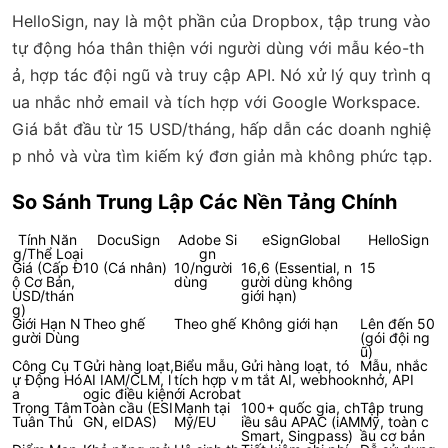
HelloSign, nay là một phần của Dropbox, tập trung vào
tự động hóa thân thiện với người dùng với mẫu kéo-th
ả, hợp tác đội ngũ và truy cập API. Nó xử lý quy trình q
ua nhắc nhở email và tích hợp với Google Workspace.
Giá bắt đầu từ 15 USD/tháng, hấp dẫn các doanh nghiệ
p nhỏ và vừa tìm kiếm ký đơn giản mà không phức tạp.
So Sánh Trung Lập Các Nền Tảng Chính
Tính Năn
DocuSign
Adobe Si
eSignGlobal
HelloSign
g/Thể Loại
gn
Giá (Cấp Đ
10 (Cá nhân)
10/người
16,6 (Essential, n
15
ộ Cơ Bản,
dùng
gười dùng không
USD/thán
giới hạn)
g)
Giới Hạn N
Theo ghế
Theo ghế
Không giới hạn
Lên đến 50
gười Dùng
(gói đội ng
ũ)
Công Cụ T
Gửi hàng loạt,
Biểu mẫu,
Gửi hàng loạt, tó
Mẫu, nhắc
ự Động Hó
AI IAM/CLM, l
tích hợp v
m tắt AI, webhook
nhở, API
a
ogic điều kiện
ới Acrobat
Trọng Tâm
Toàn cầu (ESI
Mạnh tại
100+ quốc gia, ch
Tập trung
Tuân Thủ
GN, eIDAS)
Mỹ/EU
iều sâu APAC (iAM
Mỹ, toàn c
Smart, Singpass)
ầu cơ bản