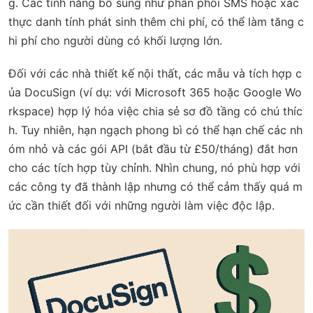
g. Các tính năng bổ sung như phân phối SMS hoặc xác
thực danh tính phát sinh thêm chi phí, có thể làm tăng c
hi phí cho người dùng có khối lượng lớn.
Đối với các nhà thiết kế nội thất, các mẫu và tích hợp c
ủa DocuSign (ví dụ: với Microsoft 365 hoặc Google Wo
rkspace) hợp lý hóa việc chia sẻ sơ đồ tầng có chú thíc
h. Tuy nhiên, hạn ngạch phong bì có thể hạn chế các nh
óm nhỏ và các gói API (bắt đầu từ £50/tháng) đắt hơn
cho các tích hợp tùy chỉnh. Nhìn chung, nó phù hợp với
các công ty đã thành lập nhưng có thể cảm thấy quá m
ức cần thiết đối với những người làm việc độc lập.