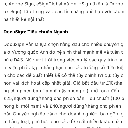
n, Adobe Sign, eSignGlobal và HelloSign (hiện là Dropb
ox Sign), tập trung vào các tính năng phù hợp với các n
hà thiết kế nội thất.
DocuSign: Tiêu chuẩn Ngành
DocuSign vẫn là lựa chọn hàng đầu cho nhiều chuyên gi
a ở Vương quốc Anh do hệ sinh thái mạnh mẽ và tuân t
hủ eIDAS. Nó vượt trội trong việc xử lý các quy trình là
m việc phức tạp, chẳng hạn như các trường có điều kiệ
n cho các đề xuất thiết kế có thể tùy chỉnh (ví dụ: tùy c
họn vải kích hoạt cập nhật giá). Giá bắt đầu từ £10/thá
ng cho phiên bản Cá nhân (5 phong bì), mở rộng đến
£25/người dùng/tháng cho phiên bản Tiêu chuẩn (100 p
hong bì mỗi năm) và £40/người dùng/tháng cho phiên
bản Chuyên nghiệp dành cho doanh nghiệp, bao gồm g
ửi hàng loạt, phù hợp cho các đề xuất nhiều khách hàn