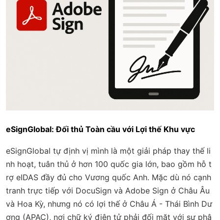
eSignGlobal: Đối thủ Toàn cầu với Lợi thế Khu vực
eSignGlobal tự định vị mình là một giải pháp thay thế li
nh hoạt, tuân thủ ở hơn 100 quốc gia lớn, bao gồm hỗ t
rợ eIDAS đầy đủ cho Vương quốc Anh. Mặc dù nó cạnh
tranh trực tiếp với DocuSign và Adobe Sign ở Châu Âu
và Hoa Kỳ, nhưng nó có lợi thế ở Châu Á - Thái Bình Dư
ơng (APAC), nơi chữ ký điện tử phải đối mặt với sự phâ