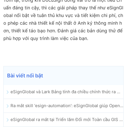
uẩn đáng tin cậy, thì các giải pháp thay thế như eSignGl
obal nổi bật về tuân thủ khu vực và tiết kiệm chi phí, ch
o phép các nhà thiết kế nội thất ở Anh ký thông minh h
ơn, thiết kế táo bạo hơn. Đánh giá các bản dùng thử để
phù hợp với quy trình làm việc của bạn.
Bài viết nổi bật
eSignGlobal và Lark Bảng tính đa chiều chính thức ra mắt: Tự động hóa toàn bộ quy trình ký kết và lưu trữ hợp đồng điện tử
Ra mắt skill 'esign-automation': eSignGlobal giúp OpenClaw triển khai chữ ký điện tử tự động
eSignGlobal ra mắt tại Triển lãm Đổi mới Toàn cầu GIS 2025