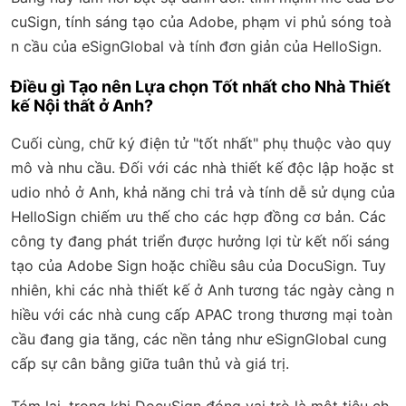
cuSign, tính sáng tạo của Adobe, phạm vi phủ sóng toà
n cầu của eSignGlobal và tính đơn giản của HelloSign.
Điều gì Tạo nên Lựa chọn Tốt nhất cho Nhà Thiết
kế Nội thất ở Anh?
Cuối cùng, chữ ký điện tử "tốt nhất" phụ thuộc vào quy
mô và nhu cầu. Đối với các nhà thiết kế độc lập hoặc st
udio nhỏ ở Anh, khả năng chi trả và tính dễ sử dụng của
HelloSign chiếm ưu thế cho các hợp đồng cơ bản. Các
công ty đang phát triển được hưởng lợi từ kết nối sáng
tạo của Adobe Sign hoặc chiều sâu của DocuSign. Tuy
nhiên, khi các nhà thiết kế ở Anh tương tác ngày càng n
hiều với các nhà cung cấp APAC trong thương mại toàn
cầu đang gia tăng, các nền tảng như eSignGlobal cung
cấp sự cân bằng giữa tuân thủ và giá trị.
Tóm lại, trong khi DocuSign đóng vai trò là một tiêu ch