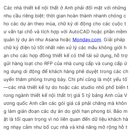
Các nhà thiết kế nội thất ở Anh phải đối mặt với những
nhu cầu riêng biệt: thời gian hoàn thành nhanh chóng c
ho các dự án theo mùa, chữ ký di động cho các cuộc t
ư vấn tại chỗ và tích hợp với AutoCAD hoặc phần mềm
quản lý dự án như Asana hoặc
Monday.com
. Giải pháp
chữ ký điện tử tốt nhất nên xử lý các mẫu không giới h
ạn cho các hợp đồng thiết kế có thể tái sử dụng, hỗ trợ
gửi hàng loạt cho RFP của nhà cung cấp và cung cấp ứ
ng dụng di động để khách hàng phê duyệt trong các ch
uyến thăm phòng trưng bày. Chi phí cũng là một yếu tố
—các nhà thiết kế tự do hoặc các studio nhỏ phổ biến t
rong ngành thiết kế nội thất trị giá 5 tỷ bảng Anh của V
ương quốc Anh cần các gói giá cả phải chăng mà khôn
g làm gián đoạn các dự án do giới hạn phong bì. Bảo m
ật là tối quan trọng vì nó liên quan đến dữ liệu khách hà
ng nhạy cảm như bố cục nhà và khả năng mở rộng hỗ t