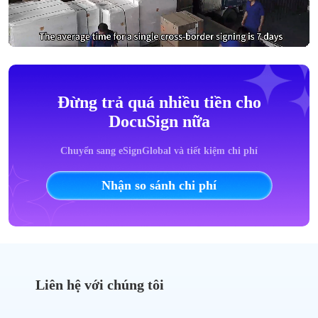
Đừng trả quá nhiều tiền cho
DocuSign nữa
Chuyển sang eSignGlobal và tiết kiệm chi phí
Nhận so sánh chi phí
Liên hệ với chúng tôi