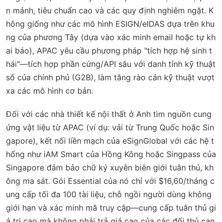
n mảnh, tiêu chuẩn cao và các quy định nghiêm ngặt. K
hông giống như các mô hình ESIGN/eIDAS dựa trên khu
ng của phương Tây (dựa vào xác minh email hoặc tự kh
ai báo), APAC yêu cầu phương pháp "tích hợp hệ sinh t
hái"—tích hợp phần cứng/API sâu với danh tính kỹ thuật
số của chính phủ (G2B), làm tăng rào cản kỹ thuật vượt
xa các mô hình cơ bản.
Đối với các nhà thiết kế nội thất ở Anh tìm nguồn cung
ứng vật liệu từ APAC (ví dụ: vải từ Trung Quốc hoặc Sin
gapore), kết nối liền mạch của eSignGlobal với các hệ t
hống như iAM Smart của Hồng Kông hoặc Singpass của
Singapore đảm bảo chữ ký xuyên biên giới tuân thủ, kh
ông ma sát. Gói Essential của nó chỉ với $16,60/tháng c
ung cấp tối đa 100 tài liệu, chỗ ngồi người dùng không
giới hạn và xác minh mã truy cập—cung cấp tuân thủ gi
á trị cao mà không phải trả giá cao của các đối thủ cạn