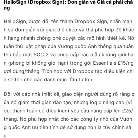
HelloSign (Dropbox Sign): Đơn giản và Giá cả phải chă
ng
HelloSign, được đổi tên thành Dropbox Sign, nhấn mạn
h sự đơn giản với giao diện kéo và thả phù hợp để khác
h hàng nhanh chóng phê duyệt các mô hình thiết kế. Nó
tuân thủ luật pháp của Vương quốc Anh thông qua tuân
thủ bảo mật SOC 2 và cung cấp các mẫu không giới hạ
n (phong bì không giới hạn) trong gói Essentials £15/ng
ười dùng/tháng. Tích hợp với Dropbox tạo điều kiện chi
a sẻ tệp cho các danh mục đầu tư lớn.
Đối với các nhà thiết kế, giao diện người dùng rõ ràng c
ủa nó giảm thời gian đào tạo, nhưng logic nâng cao (ví
dụ: thanh toán có điều kiện) yêu cầu nâng cấp lên £25/
tháng. Nó phù hợp nhất cho các công ty nhỏ của Vươn
g quốc Anh ưu tiên tính dễ sử dụng hơn là tùy chỉnh sâ
u.