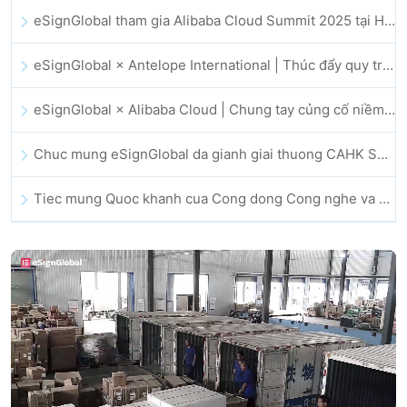
eSignGlobal tham gia Alibaba Cloud Summit 2025 tại Hong Kong, thúc đẩy đổi mới đám mây do AI dẫn dắt và niềm tin số
eSignGlobal × Antelope International | Thúc đẩy quy trình làm việc số an toàn và vận hành bởi AI
eSignGlobal × Alibaba Cloud | Chung tay củng cố niềm tin số toàn cầu cho lĩnh vực fintech
Chuc mung eSignGlobal da gianh giai thuong CAHK STAR Award 2025
Tiec mung Quoc khanh cua Cong dong Cong nghe va Doi moi sang tao Hong Kong