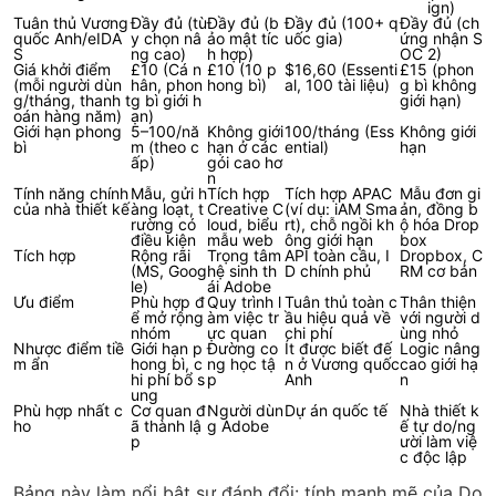
ign)
Tuân thủ Vương
Đầy đủ (tù
Đầy đủ (b
Đầy đủ (100+ q
Đầy đủ (ch
quốc Anh/eIDA
y chọn nâ
ảo mật tíc
uốc gia)
ứng nhận S
S
ng cao)
h hợp)
OC 2)
Giá khởi điểm
£10 (Cá n
£10 (10 p
$16,60 (Essenti
£15 (phon
(mỗi người dùn
hân, phon
hong bì)
al, 100 tài liệu)
g bì không
g/tháng, thanh t
g bì giới h
giới hạn)
oán hàng năm)
ạn)
Giới hạn phong
5–100/nă
Không giới
100/tháng (Ess
Không giới
bì
m (theo c
hạn ở các
ential)
hạn
ấp)
gói cao hơ
n
Tính năng chính
Mẫu, gửi h
Tích hợp
Tích hợp APAC
Mẫu đơn gi
của nhà thiết kế
àng loạt, t
Creative C
(ví dụ: iAM Sma
ản, đồng b
rường có
loud, biểu
rt), chỗ ngồi kh
ộ hóa Drop
điều kiện
mẫu web
ông giới hạn
box
Tích hợp
Rộng rãi
Trọng tâm
API toàn cầu, I
Dropbox, C
(MS, Goog
hệ sinh th
D chính phủ
RM cơ bản
le)
ái Adobe
Ưu điểm
Phù hợp đ
Quy trình l
Tuân thủ toàn c
Thân thiện
ể mở rộng
àm việc tr
ầu hiệu quả về
với người d
nhóm
ực quan
chi phí
ùng nhỏ
Nhược điểm tiề
Giới hạn p
Đường co
Ít được biết đế
Logic nâng
m ẩn
hong bì, c
ng học tậ
n ở Vương quốc
cao giới hạ
hi phí bổ s
p
Anh
n
ung
Phù hợp nhất c
Cơ quan đ
Người dùn
Dự án quốc tế
Nhà thiết k
ho
ã thành lậ
g Adobe
ế tự do/ng
p
ười làm việ
c độc lập
Bảng này làm nổi bật sự đánh đổi: tính mạnh mẽ của Do