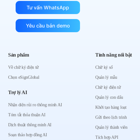
Tư vấn WhatsApp
Yêu cầu bản demo
Sản phẩm
Tính năng nổi bật
Về chữ ký điện tử
Chữ ký số
Chọn eSignGlobal
Quản lý mẫu
Chữ ký điện tử
Trợ lý AI
Quản lý con dấu
Nhận diện rủi ro thông minh AI
Khởi tạo hàng loạt
Tóm tắt thỏa thuận AI
Gửi theo lịch trình
Dịch thuật thông minh AI
Quản lý thành viên
Soạn thảo hợp đồng AI
Tích hợp API