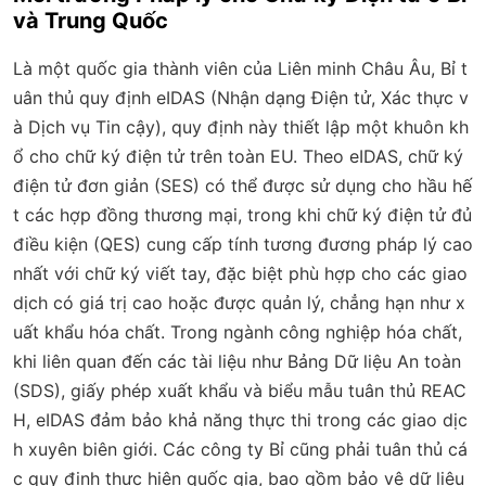
và Trung Quốc
Là một quốc gia thành viên của Liên minh Châu Âu, Bỉ t
uân thủ quy định eIDAS (Nhận dạng Điện tử, Xác thực v
à Dịch vụ Tin cậy), quy định này thiết lập một khuôn kh
ổ cho chữ ký điện tử trên toàn EU. Theo eIDAS, chữ ký
điện tử đơn giản (SES) có thể được sử dụng cho hầu hế
t các hợp đồng thương mại, trong khi chữ ký điện tử đủ
điều kiện (QES) cung cấp tính tương đương pháp lý cao
nhất với chữ ký viết tay, đặc biệt phù hợp cho các giao
dịch có giá trị cao hoặc được quản lý, chẳng hạn như x
uất khẩu hóa chất. Trong ngành công nghiệp hóa chất,
khi liên quan đến các tài liệu như Bảng Dữ liệu An toàn
(SDS), giấy phép xuất khẩu và biểu mẫu tuân thủ REAC
H, eIDAS đảm bảo khả năng thực thi trong các giao dịc
h xuyên biên giới. Các công ty Bỉ cũng phải tuân thủ cá
c quy định thực hiện quốc gia, bao gồm bảo vệ dữ liệu