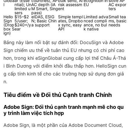
Globa
ar (Esse
countries), AP
bulk send, AI
ecognition in
sitive AP
l
ntial); Un
AC depth (iA
risk assessm
EU
AC expor
limited u
M Smart, Sing
ent
ters
sers
pass)
Hello
$15–$2
eIDAS, ESIG
Simple templ
Limited adva
Small tea
Sign
5/user;
N; Basic Chin
ates, Dropbo
nced compli
ms, basic
(Drop
$240+/y
a support
x sync, easy
ance, no bul
needs
box S
ear
API
k native
ign)
Bảng này làm nổi bật sự đánh đổi: DocuSign và Adobe
Sign chiếm ưu thế về tuân thủ EU nhưng có chi phí cao
hơn, trong khi eSignGlobal cung cấp lợi thế Châu Á-Thá
i Bình Dương với điểm khởi đầu thấp hơn. HelloSign cun
g cấp tính kinh tế cho các trường hợp sử dụng đơn giả
n.
Tiêu điểm về Đối thủ Cạnh tranh Chính
Adobe Sign: Đối thủ cạnh tranh mạnh mẽ cho qu
y trình làm việc tích hợp
Adobe Sign, là một phần của Adobe Document Cloud,