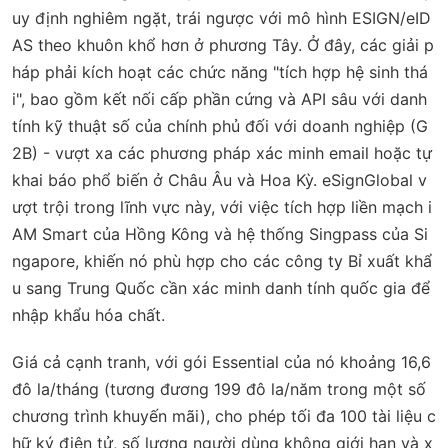
uy định nghiêm ngặt, trái ngược với mô hình ESIGN/eID
AS theo khuôn khổ hơn ở phương Tây. Ở đây, các giải p
háp phải kích hoạt các chức năng "tích hợp hệ sinh thá
i", bao gồm kết nối cấp phần cứng và API sâu với danh
tính kỹ thuật số của chính phủ đối với doanh nghiệp (G
2B) - vượt xa các phương pháp xác minh email hoặc tự
khai báo phổ biến ở Châu Âu và Hoa Kỳ. eSignGlobal v
ượt trội trong lĩnh vực này, với việc tích hợp liền mạch i
AM Smart của Hồng Kông và hệ thống Singpass của Si
ngapore, khiến nó phù hợp cho các công ty Bỉ xuất khẩ
u sang Trung Quốc cần xác minh danh tính quốc gia để
nhập khẩu hóa chất.
Giá cả cạnh tranh, với gói Essential của nó khoảng 16,6
đô la/tháng (tương đương 199 đô la/năm trong một số
chương trình khuyến mãi), cho phép tối đa 100 tài liệu c
hữ ký điện tử, số lượng người dùng không giới hạn và x