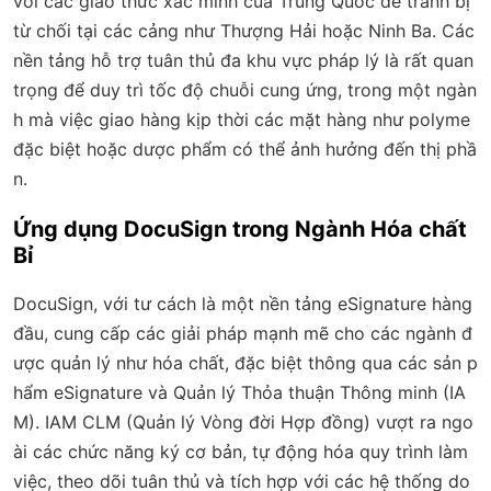
với các giao thức xác minh của Trung Quốc để tránh bị
từ chối tại các cảng như Thượng Hải hoặc Ninh Ba. Các
nền tảng hỗ trợ tuân thủ đa khu vực pháp lý là rất quan
trọng để duy trì tốc độ chuỗi cung ứng, trong một ngàn
h mà việc giao hàng kịp thời các mặt hàng như polyme
đặc biệt hoặc dược phẩm có thể ảnh hưởng đến thị phầ
n.
Ứng dụng DocuSign trong Ngành Hóa chất
Bỉ
DocuSign, với tư cách là một nền tảng eSignature hàng
đầu, cung cấp các giải pháp mạnh mẽ cho các ngành đ
ược quản lý như hóa chất, đặc biệt thông qua các sản p
hẩm eSignature và Quản lý Thỏa thuận Thông minh (IA
M). IAM CLM (Quản lý Vòng đời Hợp đồng) vượt ra ngo
ài các chức năng ký cơ bản, tự động hóa quy trình làm
việc, theo dõi tuân thủ và tích hợp với các hệ thống do