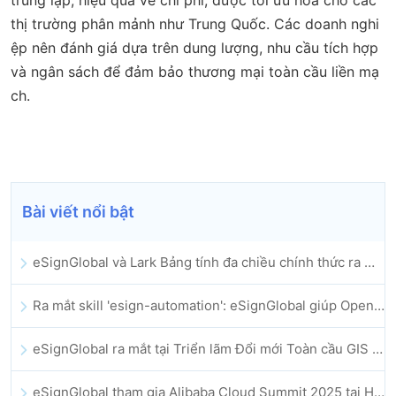
thị trường phân mảnh như Trung Quốc. Các doanh nghi
ệp nên đánh giá dựa trên dung lượng, nhu cầu tích hợp
và ngân sách để đảm bảo thương mại toàn cầu liền mạ
ch.
Bài viết nổi bật
eSignGlobal và Lark Bảng tính đa chiều chính thức ra mắt: Tự động hóa toàn bộ quy trình ký kết và lưu trữ hợp đồng điện tử
Ra mắt skill 'esign-automation': eSignGlobal giúp OpenClaw triển khai chữ ký điện tử tự động
eSignGlobal ra mắt tại Triển lãm Đổi mới Toàn cầu GIS 2025
eSignGlobal tham gia Alibaba Cloud Summit 2025 tại Hong Kong, thúc đẩy đổi mới đám mây do AI dẫn dắt và niềm tin số