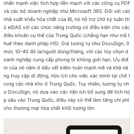
nhấn mạnh việc tích hợp liền mạch với các công cụ PDF
và các bộ doanh nghiệp như Microsoft 365. Đối với các
nhà xuất khẩu hóa chất của Bỉ, nó hỗ trợ chữ ký tuân th
ủ eIDAS với các chức năng trường có điều kiện cho các
điều khoản cụ thể của Trung Quốc (chẳng hạn như mã t
huế theo danh pháp HS). Giá tương tự như DocuSign, ở
mức 10–40 đô la/người dùng/tháng, với các tùy chọn d
oanh nghiệp cung cấp phong bì không giới hạn. Ưu điể
m của nó nằm ở dấu vết kiểm toán mạnh mẽ và khả nă
ng truy cập di động, hữu ích cho việc xác minh tại chỗ t
rong các nhà kho ở Trung Quốc. Tuy nhiên, tương tự nh
ư DocuSign, nó dựa vào các tiện ích bổ sung để tích hợ
p sâu vào Trung Quốc, điều này có thể làm tăng chi phí
cho thương mại hóa chất khối lượng lớn.