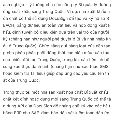
anh nghiệp - lý tưởng cho các công ty Bỉ quản lý đường
ống xuất khẩu sang Trung Quốc. Ví dụ: nhà xuất khẩu h
óa chất có thể sử dụng DocuSign để tạo và ký hồ sơ R
EACH, bảng dữ liệu an toàn vật liệu và hợp đồng xuất k
hẩu, định tuyến có điều kiện dựa trên vai trò của người
ký (chẳng hạn như người phê duyệt ở Bỉ và nhà nhập kh
ẩu ở Trung Quốc). Chức năng gửi hàng loạt của nền tản
g cho phép phân phối đồng thời các biểu mẫu tuân thủ
cho nhiều đối tác Trung Quốc, trong khi các tiện ích bổ
sung xác thực danh tính (chẳng hạn như xác thực SMS
hoặc kiểm tra tài liệu) giúp đáp ứng các yêu cầu tên th
ật của Trung Quốc.
Trong thực tế, một nhà sản xuất hóa chất Bỉ xuất khẩu
chất kết dính hoặc dung môi sang Trung Quốc có thể tậ
n dụng API của DocuSign để nhúng chữ ký vào các hệ t
hống ERP như SAP, đảm bảo dấu vết kiểm toán đáp ứn