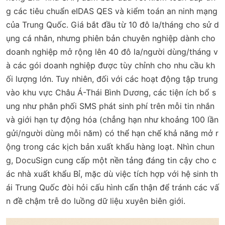
g các tiêu chuẩn eIDAS QES và kiểm toán an ninh mạng
của Trung Quốc. Giá bắt đầu từ 10 đô la/tháng cho sử d
ụng cá nhân, nhưng phiên bản chuyên nghiệp dành cho
doanh nghiệp mở rộng lên 40 đô la/người dùng/tháng v
à các gói doanh nghiệp được tùy chỉnh cho nhu cầu kh
ối lượng lớn. Tuy nhiên, đối với các hoạt động tập trung
vào khu vực Châu Á-Thái Bình Dương, các tiện ích bổ s
ung như phân phối SMS phát sinh phí trên mỗi tin nhắn
và giới hạn tự động hóa (chẳng hạn như khoảng 100 lần
gửi/người dùng mỗi năm) có thể hạn chế khả năng mở r
ộng trong các kịch bản xuất khẩu hàng loạt. Nhìn chun
g, DocuSign cung cấp một nền tảng đáng tin cậy cho c
ác nhà xuất khẩu Bỉ, mặc dù việc tích hợp với hệ sinh th
ái Trung Quốc đòi hỏi cấu hình cẩn thận để tránh các vấ
n đề chậm trễ do luồng dữ liệu xuyên biên giới.