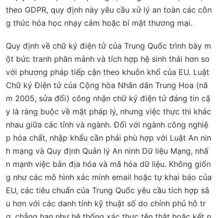
theo GDPR, quy định này yêu cầu xử lý an toàn các côn
g thức hóa học nhạy cảm hoặc bí mật thương mại.
Quy định về chữ ký điện tử của Trung Quốc trình bày m
ột bức tranh phân mảnh và tích hợp hệ sinh thái hơn so
với phương pháp tiếp cận theo khuôn khổ của EU. Luật
Chữ ký Điện tử của Cộng hòa Nhân dân Trung Hoa (nă
m 2005, sửa đổi) công nhận chữ ký điện tử đáng tin cậ
y là ràng buộc về mặt pháp lý, nhưng việc thực thi khác
nhau giữa các tỉnh và ngành. Đối với ngành công nghiệ
p hóa chất, nhập khẩu cần phải phù hợp với Luật An nin
h mạng và Quy định Quản lý An ninh Dữ liệu Mạng, nhấ
n mạnh việc bản địa hóa và mã hóa dữ liệu. Không giốn
g như các mô hình xác minh email hoặc tự khai báo của
EU, các tiêu chuẩn của Trung Quốc yêu cầu tích hợp sâ
u hơn với các danh tính kỹ thuật số do chính phủ hỗ tr
ợ, chẳng hạn như hệ thống xác thực tên thật hoặc kết n