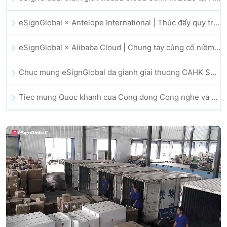
eSignGlobal × Antelope International | Thúc đẩy quy trình làm việc số an toàn và vận hành bởi AI
eSignGlobal × Alibaba Cloud | Chung tay củng cố niềm tin số toàn cầu cho lĩnh vực fintech
Chuc mung eSignGlobal da gianh giai thuong CAHK STAR Award 2025
Tiec mung Quoc khanh cua Cong dong Cong nghe va Doi moi sang tao Hong Kong