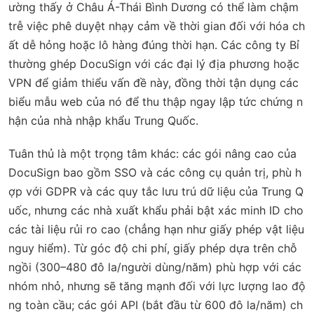
ường thấy ở Châu Á-Thái Bình Dương có thể làm chậm
trễ việc phê duyệt nhạy cảm về thời gian đối với hóa ch
ất dễ hỏng hoặc lô hàng đúng thời hạn. Các công ty Bỉ
thường ghép DocuSign với các đại lý địa phương hoặc
VPN để giảm thiểu vấn đề này, đồng thời tận dụng các
biểu mẫu web của nó để thu thập ngay lập tức chứng n
hận của nhà nhập khẩu Trung Quốc.
Tuân thủ là một trọng tâm khác: các gói nâng cao của
DocuSign bao gồm SSO và các công cụ quản trị, phù h
ợp với GDPR và các quy tắc lưu trú dữ liệu của Trung Q
uốc, nhưng các nhà xuất khẩu phải bật xác minh ID cho
các tài liệu rủi ro cao (chẳng hạn như giấy phép vật liệu
nguy hiểm). Từ góc độ chi phí, giấy phép dựa trên chỗ
ngồi (300–480 đô la/người dùng/năm) phù hợp với các
nhóm nhỏ, nhưng sẽ tăng mạnh đối với lực lượng lao độ
ng toàn cầu; các gói API (bắt đầu từ 600 đô la/năm) ch