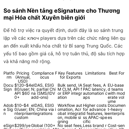
So sánh Nền tảng eSignature cho Thương
mại Hóa chất Xuyên biên giới
Để hỗ trợ việc ra quyết định, dưới đây là so sánh trung
lập về các ключ players dựa trên các chức năng liên qu
an đến xuất khẩu hóa chất từ Bỉ sang Trung Quốc. Các
yếu tố bao gồm giá cả, hỗ trợ tuân thủ, độ sâu tích hợp
và khả năng mở rộng.
Platfo
Pricing
Compliance F
Key Features
Limitations
Best For
rm
(Annual,
ocus
for Exports
USD)
Docu
$120–$4
eIDAS, ESIG
Bulk send, IA
Seat fees, A
EU-base
Sign
80/user;
N; partial Chi
M CLM, API f
PAC latency,
d teams
API $60
na (SMS/IDV
or ERP integr
automation c
with mod
0+
add-ons)
ation
aps
erate vol
ume
Adob
$10–$4
eIDAS, ESIG
Workflow aut
Higher costs
Documen
e Sig
0/user; E
N; China via i
omation, Acr
for advance
t-heavy
n
nterprise
ntegrations
obat integrati
d features, le
enterpris
custom
on, mobile si
ss APAC-spe
es
gning
cific
eSign
$299/ye
Global (100+
No seat fees,
Less brand r
Cost-sen