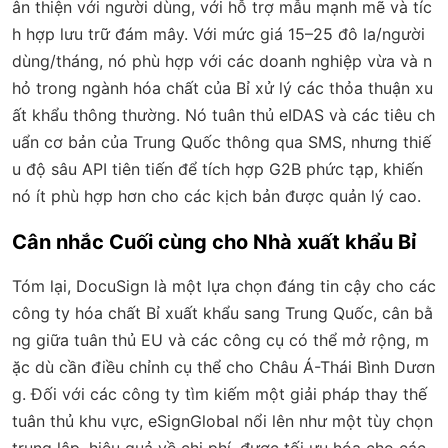
ân thiện với người dùng, với hỗ trợ mẫu mạnh mẽ và tíc
h hợp lưu trữ đám mây. Với mức giá 15–25 đô la/người
dùng/tháng, nó phù hợp với các doanh nghiệp vừa và n
hỏ trong ngành hóa chất của Bỉ xử lý các thỏa thuận xu
ất khẩu thông thường. Nó tuân thủ eIDAS và các tiêu ch
uẩn cơ bản của Trung Quốc thông qua SMS, nhưng thiế
u độ sâu API tiên tiến để tích hợp G2B phức tạp, khiến
nó ít phù hợp hơn cho các kịch bản được quản lý cao.
Cân nhắc Cuối cùng cho Nhà xuất khẩu Bỉ
Tóm lại, DocuSign là một lựa chọn đáng tin cậy cho các
công ty hóa chất Bỉ xuất khẩu sang Trung Quốc, cân bằ
ng giữa tuân thủ EU và các công cụ có thể mở rộng, m
ặc dù cần điều chỉnh cụ thể cho Châu Á-Thái Bình Dươn
g. Đối với các công ty tìm kiếm một giải pháp thay thế
tuân thủ khu vực, eSignGlobal nổi lên như một tùy chọn
trung lập, hiệu quả về chi phí, được tối ưu hóa cho các