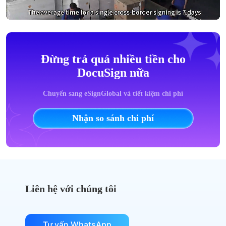
Đừng trả quá nhiều tiền cho
DocuSign nữa
Chuyển sang eSignGlobal và tiết kiệm chi phí
Nhận so sánh chi phí
Liên hệ với chúng tôi
Tư vấn WhatsApp