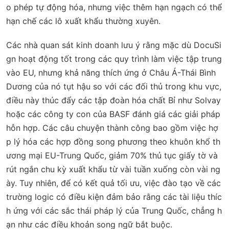
o phép tự động hóa, nhưng việc thêm hạn ngạch có thể
hạn chế các lô xuất khẩu thường xuyên.
Các nhà quan sát kinh doanh lưu ý rằng mặc dù DocuSi
gn hoạt động tốt trong các quy trình làm việc tập trung
vào EU, nhưng khả năng thích ứng ở Châu Á-Thái Bình
Dương của nó tụt hậu so với các đối thủ trong khu vực,
điều này thúc đẩy các tập đoàn hóa chất Bỉ như Solvay
hoặc các công ty con của BASF đánh giá các giải pháp
hỗn hợp. Các câu chuyện thành công bao gồm việc hợ
p lý hóa các hợp đồng song phương theo khuôn khổ th
ương mại EU-Trung Quốc, giảm 70% thủ tục giấy tờ và
rút ngắn chu kỳ xuất khẩu từ vài tuần xuống còn vài ng
ày. Tuy nhiên, để có kết quả tối ưu, việc đào tạo về các
trường logic có điều kiện đảm bảo rằng các tài liệu thíc
h ứng với các sắc thái pháp lý của Trung Quốc, chẳng h
ạn như các điều khoản song ngữ bắt buộc.