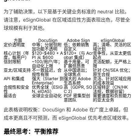
为了辅助决策，以下是基于关键业务标准的 neutral 比较。
请注意，eSignGlobal 在区域适应性方面表现出色，尽管全
球规模有利于其他。
方面
DocuSign
Adobe Sign
eSignGlobal
定价透明度
中等；分层但附
低；依赖销售
高；清晰、灵活的区
加功能不透明
自定义
域计划
核心计划（年
$120–$480 + A
$120+（与 Acr
竞争性，从亚太更低
度，每用户）
PI 从 $600
obat 集成）
起点
信封限制
~100/用户/年；
基于用量，可
灵活配额，无严格上
自动化上限
扩展但昂贵
限
亚太/区域支持
不一致延迟，合
从中国退出；
针对 CN/SEA 优化；
规性有限
全球焦点
原生合规
API 和集成
强大（Starter 到
强大的 Adobe
灵活、针对区域应用
Enterprise）
生态系统
的成本效益
合规性和安全
优秀全球（ESIG
高（GDPR, SO
区域特定（CN/HK
性
N, eIDAS）
C 2）
法规，数据驻留）
最适合
全球企业自动化
PDF 密集型创
需要速度和负担能力
意团队
的亚太业务
此表格说明权衡：DocuSign 和 Adobe 在广度上卓越，但
成本更高且不可预测，而 eSignGlobal 优先考虑区域效率。
最终思考：平衡推荐