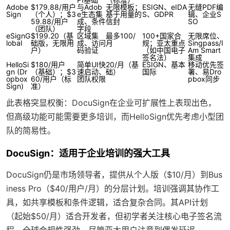
Adobe
$179.88/用户
与Adob
无限模板；
ESIGN、eIDA
无缝PDF编
Sign
（个人）；$3
e生态集
基于用量的
S、GDPR
辑、企业S
59.88/用户
成、条件
信封
SO
（团队）
字段
eSignG
$199.20（基
区域集
最多100/
100+国家合
无限席位、
lobal
础版，无限用
成、访问
月
规；亚太重点
Singpass/I
户）
码验证
（如中国电子
Am Smart
签名法）
集成
HelloSi
$180/用户
简单UI快
20/月（基
ESIGN、基本
移动优先签
gn (Dr
（基础）；$3
速启动、
础）
国际
署、易Dro
opbox
60/用户（标
团队权限
pbox同步
Sign)
准）
此表格突显权衡：DocuSign在企业可扩展性上表现出色，
但高级功能可能需要更多培训，而HelloSign优先考虑小型团
队的简易性。
DocuSign：适用于企业培训的强大工具
DocuSign仍是市场领导者，提供从个人版（$10/月）到Bus
iness Pro（$40/用户/月）的分层计划。培训强调其协作工
具，如共享模板和条件逻辑，适合复杂合同。其API计划
（起始$50/月）适合开发者，但初学者关注核心电子签名流
程。全球合规性强劲，尽管亚太用户注意到偶发延迟。