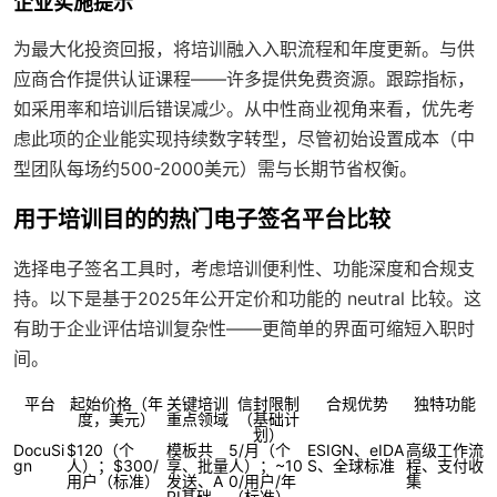
企业实施提示
为最大化投资回报，将培训融入入职流程和年度更新。与供
应商合作提供认证课程——许多提供免费资源。跟踪指标，
如采用率和培训后错误减少。从中性商业视角来看，优先考
虑此项的企业能实现持续数字转型，尽管初始设置成本（中
型团队每场约500-2000美元）需与长期节省权衡。
用于培训目的的热门电子签名平台比较
选择电子签名工具时，考虑培训便利性、功能深度和合规支
持。以下是基于2025年公开定价和功能的 neutral 比较。这
有助于企业评估培训复杂性——更简单的界面可缩短入职时
间。
平台
起始价格（年
关键培训
信封限制
合规优势
独特功能
度，美元）
重点领域
（基础计
划）
DocuSi
$120（个
模板共
5/月（个
ESIGN、eIDA
高级工作流
gn
人）；$300/
享、批量
人）；~10
S、全球标准
程、支付收
用户（标准）
发送、A
0/用户/年
集
PI基础
（标准）