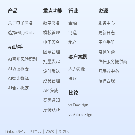
产品
重点功能
行业
资源
关于电子签名
数字签名
金融
服务中心
选择eSignGlobal
模板管理
制造
更新日志
电子签名
地产
用户手册
AI助手
图章管理
常见问题
客户案例
AI智能风险识别
批量发起
信任服务提供商
AI协议摘要
人力资源
定时发送
开发者中心
AI智能翻译
医疗
成员管理
法律合规
AI合同拟定
API集成
比较
签署通知
vs Docusign
身份认证
vs Adobe Sign
Links:
e签宝
阿里云
AWS
华为云
|
|
|