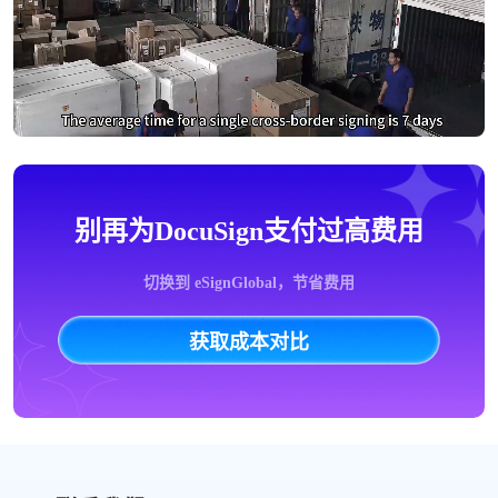
别再为DocuSign支付过高费用
切换到 eSignGlobal，节省费用
获取成本对比