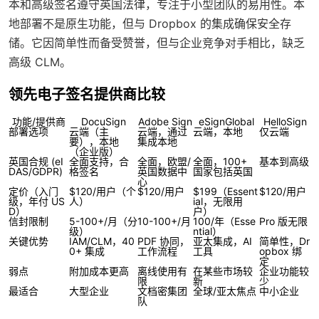
本和高级签名遵守英国法律，专注于小型团队的易用性。本
地部署不是原生功能，但与 Dropbox 的集成确保安全存
储。它因简单性而备受赞誉，但与企业竞争对手相比，缺乏
高级 CLM。
领先电子签名提供商比较
功能/提供商
DocuSign
Adobe Sign
eSignGlobal
HelloSign
部署选项
云端（主
云端，通过
云端，本地
仅云端
要），本地
集成本地
（企业版）
英国合规 (eI
全面支持，合
全面，欧盟/
全面，100+
基本到高级
DAS/GDPR)
格签名
英国数据中
国家包括英国
心
定价（入门
$120/用户（个
$120/用户
$199（Essent
$120/用户
级，年付 US
人）
ial，无限用
D）
户）
信封限制
5-100+/月（分
10-100+/月
100/年（Esse
Pro 版无限
级）
ntial）
关键优势
IAM/CLM，40
PDF 协同，
亚太集成，AI
简单性，Dr
0+ 集成
工作流程
工具
opbox 绑
定
弱点
附加成本更高
离线使用有
在某些市场较
企业功能较
限
新
少
最适合
大型企业
文档密集团
全球/亚太焦点
中小企业
队