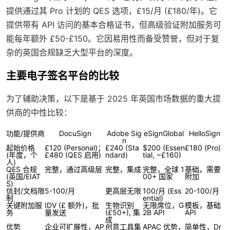
提供通过其 Pro 计划的 QES 选项，£15/月 (£180/年)。它
提供带有 API 访问的基本合格证书，但高级验证附加服务可
能每年额外 £50-£150。它因易用性而备受赞誉，但对于复
杂的英国合规缺乏大型平台的深度。
主要电子签名平台的比较
为了辅助决策，以下是基于 2025 年英国市场数据的重大提
供商的中性比较：
功能/提供商
DocuSign
Adobe Sig
eSignGlobal
HelloSign
n
起始价格
£120 (Personal)；
£240 (Sta
$200 (Essen
£180 (Pro)
(年度，个
£480 (QES 启用)
ndard)
tial, ~£160)
人)
QES 合规
完整，通过高级层
完整，集成
完整，全球 1
基础，需要
(英国/EIAT
00+ 国家
附加
S)
信封/文档限
5-100/月
更高层无限
100/月 (Ess
20-100/月
制
ential)
关键附加服
IDV (£ 额外)，批
生物识别
无限席位，G
模板，基础
务
量发送
(£50+), 集
2B API
API
成
优势
企业可扩展性，AP
创意工具集
APAC 优势，
简单性，Dr