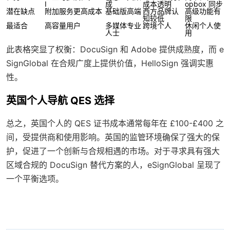
I
成
成本透明
opbox 同步
潜在缺点
附加服务更高成本
基础版高端
西方品牌认
高级功能有
知较低
限
最适合
高容量用户
多媒体专业
跨境个人
休闲个人使
人士
用
此表格突显了权衡：DocuSign 和 Adobe 提供成熟度，而 e
SignGlobal 在合规广度上提供价值，HelloSign 强调实惠
性。
英国个人导航 QES 选择
总之，英国个人的 QES 证书成本通常每年在 £100-£400 之
间，受提供商和使用影响。英国的监管环境确保了强大的保
护，促进了一个创新与合规相遇的市场。对于寻求具有强大
区域合规的 DocuSign 替代方案的人，eSignGlobal 呈现了
一个平衡选项。