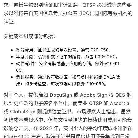
求，包括生物识别验证和审计跟踪，QTSP 必须遵守这些要
求以维持来自英国信息专员办公室 (ICO) 或国际等效机构的
认证。
关键成本组成部分包括：
签发费用
：证书生成的单次设置，通常 £20-£50。
年度订阅
：私钥和数字证书的续费，范围 £30-£150。
硬件/软件
：安全令牌或基于应用的存储，额外 £10-£1
00。
验证服务
：通过政府数据库（如与英国护照或 DVLA 集
成）的身份检查，每次签发可能额外 £10-£50。
对于个人，提供商如 DocuSign 或 Adobe Sign 将 QES 捆
绑到更广泛的电子签名平台中，而专业 QTSP 如 Ascertia
或 GlobalSign 则提供独立证书。市场观察人士指出，虽然
初始成本看似适中，但与文档量挂钩的持续使用费用可能会
影响总开支。在 2025 年，英国个人的平均年度成本徘徊在
£150-£300 左右，取决于证书是偶尔使用还是集成到日常