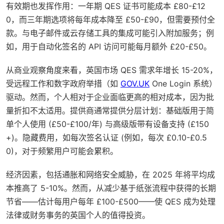
有效期也发挥作用：一年期 QES 证书可能成本 £80-£12
0，而三年期选项将每年成本降至 £50-£90，但需要预付全
款。与电子邮件或云存储工具的集成可能引入附加服务；例
如，用于自动化签名的 API 访问可能每月额外 £20-£50。
从商业观察角度来看，英国市场 QES 需求年增长 15-20%，
受远程工作和数字政府举措（如
GOV.UK
One Login 系统）
驱动。然而，个人相对于企业面临更高的相对成本，因为批
量折扣不太适用。提供商通常提供分层计划：基础版用于简
单个人使用 (£50-£100/年) 与高级版带有设备支持 (£150
+)。隐藏费用，如每次签名认证 (例如，每次 £0.10-£0.5
0)，对于频繁用户可能会累积。
经济因素，包括通胀和网络安全威胁，在 2025 年将平均成
本推高了 5-10%。然而，从减少基于纸张流程中获得的长期
节省——估计每用户每年 £100-£500——使 QES 成为处理
法律或财务事务的英国个人的值得投资。