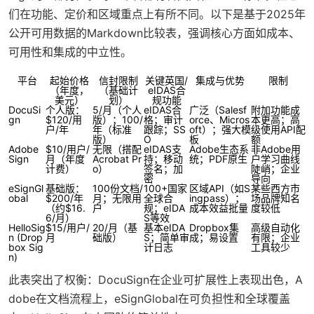
们在功能、定价和区域重点上有所不同。以下是基于2025年
公开可用数据的Markdown比较表，强调核心方面如成本、
可用性和集成的中立性。
平台
起始价格
信封限制
关键英国/
集成与优势
限制
（年度，
（基础计
eIDAS合
美元）
划）
规功能
DocuSi
个人版：
5/月（个人
eIDAS合
广泛（Salesf
附加功能成
gn
$120/用
版）；100/
格；审计
orce、Micros
本更高；高
户/年
年（标准
跟踪；SS
oft）；强大模
级使用API配
版）
O
板
额
Adobe
$10/用户/
无限（搭配
eIDAS支
Adobe生态系
非Adobe用
Sign
月（年度
Acrobat Pr
持；移动
统；PDF原生
户学习曲线
计费）
o）
签名；加
陡峭；企业
密
导向
eSignGl
基础版：
100份文档/
100+国家
区域API（如S
某些西方市
obal
$200/年
月；无限用
全球合
ingpass）；
场品牌知名
（约$16.
户
规；eIDA
成本效益批量
度较低
6/月）
S等效
HelloSig
$15/用户/
20/月（基
基本eIDA
Dropbox集
高级自动化
n (Drop
月
础版）
S；简单审
成；易设置
有限；企业
box Sig
计日志
工具较少
n)
此表突出了权衡：DocuSign在企业可扩展性上表现出色，A
dobe在文档流程上，eSignGlobal在可负担性和全球覆盖