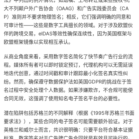
法》中列出的例外情况，如遗嘱、土地转让或某些授权书。
大不列颠户外广告协会（OAAG）和广告实践委员会（CA
P）准则并不要求物理签名；相反，它们强调明确的同意和
可审计性——这些是数字工具擅长的领域。对于涉及欧盟伙
伴的跨境交易，eIDAS等效性确保连续性，因为英国框架与
欧盟框架镜像以实现相互承认。
从商业角度来看，采用数字签名简化了快节奏广告行业的流
程。媒体所有者可以即时锁定预订，代理机构可以无需延误
地迭代创意，通过时间戳和审计跟踪最小化签名真实性纠
纷。然而，确保遵守数据保护法如英国GDPR的挑战在于签
名过程中安全处理个人数据。如果涉嫌欺诈，不合规可能使
合同无效，这强调了使用知名电子签名平台的必要性。
潜在陷阱包括苏格兰的不同解释（根据《1995年苏格兰书面
要求法》），某些合同的电子签名可能需要额外验证。对于
英格兰和威尔士而言，共识很明确：只要平台符合基本证据
标准，数字签名对于广告牌广告合同就是有效且可执行的。