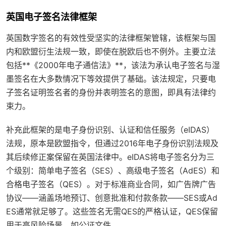
英国电子签名法律框架
英国数字签名的有效性受坚实的法律框架管辖，该框架与国
内和欧盟衍生法规一致，即使在脱欧后也不例外。主要立法
包括**《2000年电子通信法》**，该法为承认电子签名与湿
墨签名在大多数情况下等效提供了基础。该法规定，只要电
子签名证明签名者的身份并表明签名的意图，即具有法律约
束力。
补充此框架的是
电子身份识别、认证和信任服务（eIDAS）
法规
，原本是欧盟指令，但通过2016年电子身份识别法规及
其后续修正案保留在英国法律中。eIDAS将电子签名分为三
个级别：简单电子签名（SES）、高级电子签名（AdES）和
合格电子签名（QES）。对于标准商业合同，如广告牌广告
协议——涵盖场地预订、创意批准和付款条款——SES或Ad
ES通常就足够了。这些签名无需QES的严格认证，QES保留
用于高风险场景，如公证文件。