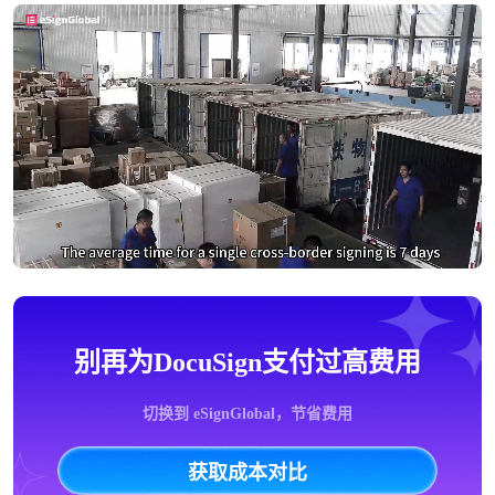
别再为DocuSign支付过高费用
切换到 eSignGlobal，节省费用
获取成本对比