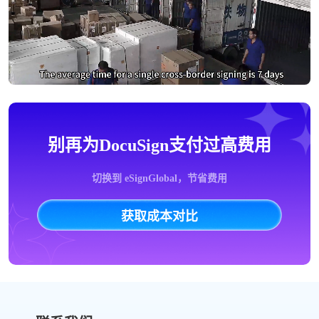
别再为DocuSign支付过高费用
切换到 eSignGlobal，节省费用
获取成本对比