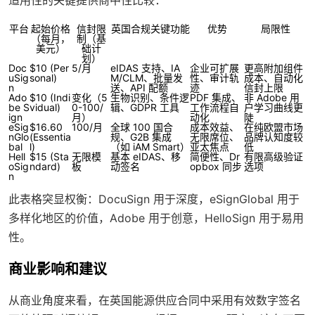
平台
起始价格
信封限
英国合规关键功能
优势
局限性
（每月，
制（基
美元）
础计
划）
Doc
$10 (Per
5/月
eIDAS 支持、IA
企业可扩展
更高附加组件
uSig
sonal)
M/CLM、批量发
性、审计轨
成本、自动化
n
送、API 配额
迹
信封上限
Ado
$10 (Indi
变化（5
生物识别、条件逻
PDF 集成、
非 Adobe 用
be S
vidual)
0-100/
辑、GDPR 工具
工作流程自
户学习曲线更
ign
月）
动化
陡
eSig
$16.60
100/月
全球 100 国合
成本效益、
在纯欧盟市场
nGlo
(Essentia
规、G2B 集成
无限席位、
品牌认知度较
bal
l)
（如 iAM Smart）
亚太焦点
低
Hell
$15 (Sta
无限模
基本 eIDAS、移
简便性、Dr
有限高级验证
oSig
ndard)
板
动签名
opbox 同步
选项
n
此表格突显权衡：DocuSign 用于深度，eSignGlobal 用于
多样化地区的价值，Adobe 用于创意，HelloSign 用于易用
性。
商业影响和建议
从商业角度来看，在英国能源供应合同中采用有效数字签名