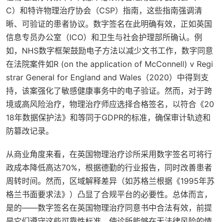
C）和特许物理治疗协会（CSP）指南，这些指南强调清
晰、可验证的患者协议。数字签名在此明确有效，正如英国
信息专员办公室（ICO）和卫生与社会护理部所确认。例
如，NHS数字框架鼓励电子方法以减少文书工作，数字同意
在法院案件如
R (on the application of McConnell) v Regi
strar General for England and Wales
（2020）中得到支
持，该案强化了敏感健康事务中的电子验证。然而，对于跨
境或高风险治疗，物理治疗师应选择合格签名，以符合《20
18年数据保护法》和等同于GDPR的标准，确保审计轨迹和
防篡改记录。
从商业角度来看，在英国物理治疗诊所采用数字签名可将行
政成本降低高达70%，根据德勤的行业报告，同时改善患者
周转时间。然而，区域解释差异（如苏格兰根据《1995年苏
格兰书面要求法》）凸显了合规平台的必要性。总体而言，
是的——数字签名在英国物理治疗同意书中合法有效，前提
是它们遵守这些可靠性标准，使诊所能够在无法律风险的情