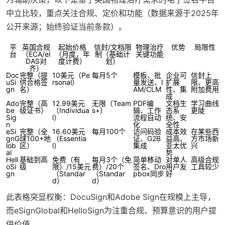
中立比较，重点关注合规、定价和功能（数据来源于2025年
公开来源；始终验证当前条款）。
平
英国合规
起始价格
信封/文档限
物理治疗
优势
局限性
台
（ECA/eI
（月度，年
制（基础计
关键功能
DAS对
度计费）
划）
齐）
Doc
完整（提
10美元（Pe
每月5个
模板、批
企业可
信封上
uSi
供合格签
rsonal）
量发送、I
扩展
限、更高
gn
名）
AM/CLM
性、集
附加费用
成
Ado
完整（高
12.99美元
无限（Team
PDF编
文档生
学习曲线
be
级证书）
（Individua
s+）
辑、工作
态系
更陡
Sig
l）
流程自动
统、安
n
化
全性
eSi
完整（全
16.60美元
每月100个
访问码验
成本效
在某些西
gnG
球100+地
（Essentia
证、G2B
益高、
方市场新
lob
区）
l）
集成
亚太优
兴
al
势
Hell
基础到高
免费（有
每月3个（免
简单移动
对单人
高级合规
oSi
级
限）/15美元
费）/20个
签名、Dro
用户友
工具较少
gn
（Standar
（Standar
pbox同步
好
d）
d）
此表格突显权衡：DocuSign和Adobe Sign在规模上主导，
而eSignGlobal和HelloSign为注重合规、预算意识的用户提
供价值。