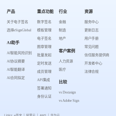
产品
重点功能
行业
资源
关于电子签名
数字签名
金融
服务中心
选择eSignGlobal
模板管理
制造
更新日志
电子签名
地产
用户手册
AI助手
图章管理
常见问题
客户案例
AI智能风险识别
批量发起
信任服务提供商
AI协议摘要
人力资源
定时发送
开发者中心
AI智能翻译
医疗
成员管理
法律合规
AI合同拟定
API集成
比较
签署通知
vs Docusign
身份认证
vs Adobe Sign
Links:
e签宝
阿里云
AWS
华为云
|
|
|