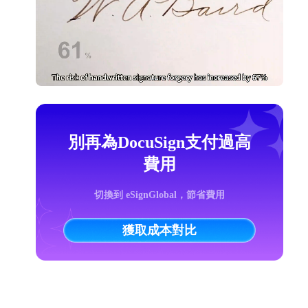
別再為DocuSign支付過高
費用
切換到 eSignGlobal，節省費用
獲取成本對比