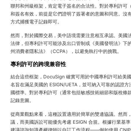
聯邦和州級框架，肯定電子簽名的合法性。對於專利許可（受聯邦知
和簽名有效，前提是它們證明了簽署者的意圖和同意。沒有強制
方式捕獲電子記錄即可。
然而，對於國際交易，美中語境需要注意相互承認。美國
法律，但專利許可可能涉及出口管制或《美國發明法》下
州消費者隱私法》（CCPA），以避免執行中的挑戰。
專利許可的跨境兼容性
結合這些框架，DocuSign 確實可用於中國專利許可給美
名旨在滿足美國的 ESIGN/UETA，並可納入可靠的認證
國標準。對於專利許可（通常包括敏感技術細節和版稅條
記錄意圖。
從商業觀點來看，這種設置適用於簡單的雙邊協議。然而
議，而美國訴訟可能優先考慮 ESIGN 合規。根據行業基準，
建議諮詢知識產權律師以自訂工作流程——例如使用 CNI