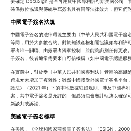
要確定 DocuSign 是否可用於中國專利許可給美國公
確保數位協議與傳統手寫簽名具有同等法律效力，但它們
中國電子簽名法規
中國電子簽名的法律環境主要由《中華人民共和國電子簽名
等同，用於大多數合約。對於知識產權相關協議如專利許
署者唯一關聯、由簽署者獨家控制，並能夠識別任何更改
子簽名，後者通常需要來自可信機構（如中國電子認證服
在實踐中，對於受《中華人民共和國專利法》管轄的高風
跨境元素增加了複雜性；雖然中國接受外國電子簽名平台，
護法》（2021 年）下的本地數據駐留規則。涉及中國專
案，其中電子簽名是允許的，但必須包含審計軌跡以確保
新談判或訴訟。
美國電子簽名標準
在美國，《全球和國家商業電子簽名法》（ESIGN，200