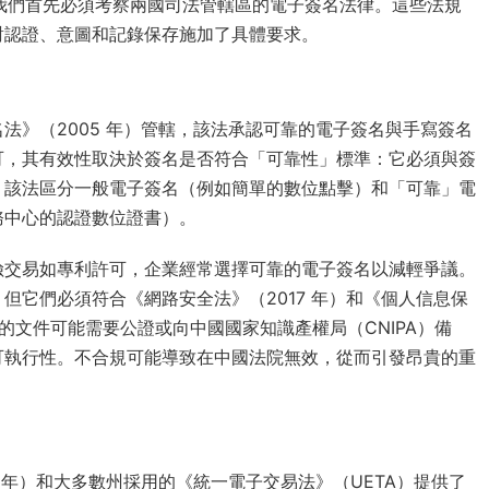
司，我們首先必須考察兩國司法管轄區的電子簽名法律。這些法規
對認證、意圖和記錄保存施加了具體要求。
法》（2005 年）管轄，該法承認可靠的電子簽名與手寫簽名
可，其有效性取決於簽名是否符合「可靠性」標準：它必須與簽
。該法區分一般電子簽名（例如簡單的數位點擊）和「可靠」電
務中心的認證數位證書）。
險交易如專利許可，企業經常選擇可靠的電子簽名以減輕爭議。
但它們必須符合《網路安全法》（2017 年）和《個人信息保
利的文件可能需要公證或向中國國家知識產權局（CNIPA）備
可執行性。不合規可能導致在中國法院無效，從而引發昂貴的重
0 年）和大多數州採用的《統一電子交易法》（UETA）提供了