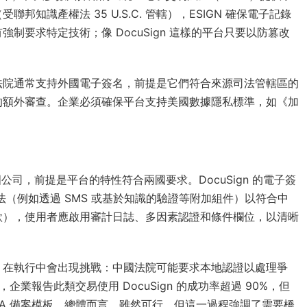
識產權法 35 U.S.C. 管轄），ESIGN 確保電子記錄
要求特定技術；像 DocuSign 這樣的平台只要以防篡改
法院通常支持外國電子簽名，前提是它們符合來源司法管轄區的
的額外審查。企業必須確保平台支持美國數據隱私標準，如《加
國公司，前提是平台的特性符合兩國要求。DocuSign 的電子簽
方法（例如透過 SMS 或基於知識的驗證等附加組件）以符合中
款），使用者應啟用審計日誌、多因素認證和條件欄位，以清晰
，在執行中會出現挑戰：中國法院可能要求本地認證以處理爭
企業報告此類交易使用 DocuSign 的成功率超過 90%，但
PA 備案模板。總體而言，雖然可行，但這一過程強調了需要橋