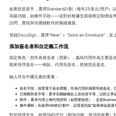
如果您是新手，選擇Standard計劃（每年25美元/用戶）以
高級功能，如條件字段——這對於根據交易規模定制佣金率很有用
訪問，實現與供應鏈軟件的無縫連接。
登錄DocuSign，選擇“New” > “Send an Enve
添加簽名者和自定義工作流
指定角色：您作為發送者（買家），義烏代理作為主要簽名者
能來排序簽名——例如，代理先簽名，然後您反簽名。
融入符合中國元素的要素：
簽名字段
：放置電子簽名標籤，作為代理的濕墨等效簽名。Do
日期戳和首字母
：要求在關鍵條款上添加首字母，以防止爭
附件
：要求代理上傳代理證明（如營業執照），這是Business
條件邏輯
：在啟用IAM的計劃中，設置規則如“如果佣金超過
對於跨境安全，啟用SMS交付（附加功能，按消息收費）