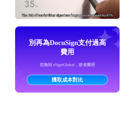
別再為DocuSign支付過高
費用
切換到 eSignGlobal，節省費用
獲取成本對比