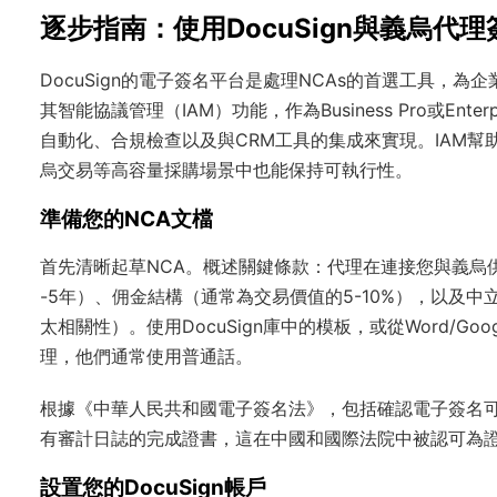
逐步指南：使用DocuSign與義烏代
DocuSign的電子簽名平台是處理NCAs的首選工具，
其智能協議管理（IAM）功能，作為Business Pro或E
自動化、合規檢查以及與CRM工具的集成來實現。IAM幫
烏交易等高容量採購場景中也能保持可執行性。
準備您的NCA文檔
首先清晰起草NCA。概述關鍵條款：代理在連接您與義烏
-5年）、佣金結構（通常為交易價值的5-10%），以及
太相關性）。使用DocuSign庫中的模板，或從Word/Go
理，他們通常使用普通話。
根據《中華人民共和國電子簽名法》，包括確認電子簽名可靠
有審計日誌的完成證書，這在中國和國際法院中被認可為
設置您的DocuSign帳戶