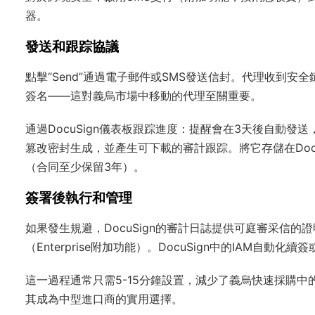
器。
發送和跟踪協議
點擊“Send”通過電子郵件或SMS發送信封。代理收到安全
簽名——這對義烏市場中移動的代理至關重要。
通過DocuSign儀表板跟踪進度：提醒會在3天後自動
篡改密封生成，並產生可下載的審計跟踪。將它存儲在Doc
（合同至少保留3年）。
簽署後執行和管理
如果發生規避，DocuSign的審計日誌提供可庭審采信的證
（Enterprise附加功能）。DocuSign中的IAM自
這一過程通常只需5-15分鐘設置，減少了義烏快速採購中
其成為中型進口商的實用選擇。