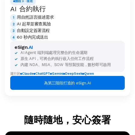
階段 3 · 現在
AI 合約執行
用自然語言描述需求
1
AI 起草並審查風險
2
自動設定簽署流程
3
60 秒內完成送出
4
eSign
.AI
AI Agent 端到端處理完整合約生命週期
✓
原生 API，可將合約執行嵌入任何工作流程
✓
內建 NDA、MSA、SOW 等預製技能，數秒即可啟用
✓
運行於
Claude
ChatGPT
Gemini
DeepSeek
Qwen
為第三階段打造的 eSign.AI
隨時隨地，安心簽署