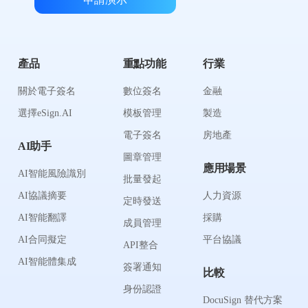
產品
重點功能
行業
關於電子簽名
數位簽名
金融
選擇eSign.AI
模板管理
製造
電子簽名
房地產
AI助手
圖章管理
應用場景
AI智能風險識別
批量發起
AI協議摘要
人力資源
定時發送
AI智能翻譯
採購
成員管理
AI合同擬定
平台協議
API整合
AI智能體集成
簽署通知
比較
身份認證
DocuSign 替代方案