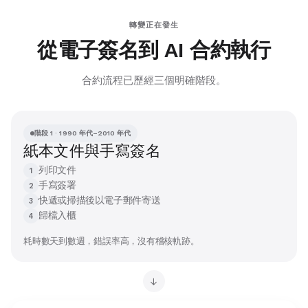
轉變正在發生
從電子簽名到 AI 合約執行
合約流程已歷經三個明確階段。
階段 1 · 1990 年代–2010 年代
紙本文件與手寫簽名
列印文件
1
手寫簽署
2
快遞或掃描後以電子郵件寄送
3
歸檔入櫃
4
耗時數天到數週，錯誤率高，沒有稽核軌跡。
→