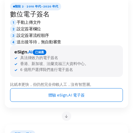
階段 2 · 2010 年代–2020 年代
數位電子簽名
手動上傳文件
1
設定簽署欄位
2
設定簽署流程順序
3
送出後等待，無自動審查
4
eSign
.AI
已涵蓋
具法律效力的電子簽名
✓
香港、新加坡、法蘭克福三大資料中心。
✓
6 億用戶選擇我們進行電子簽名
✓
比紙本更快，但仍然完全仰賴人工，沒有智慧層。
體驗 eSign.AI 電子簽
→