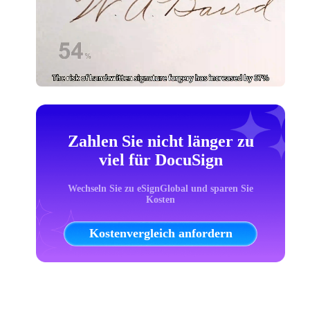
Zahlen Sie nicht länger zu
viel für DocuSign
Wechseln Sie zu eSignGlobal und sparen Sie
Kosten
Kostenvergleich anfordern