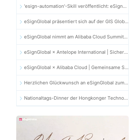
'esign-automation'-Skill veröffentlicht: eSignGlobal ermöglicht OpenClaw automatisierte E-Signaturen
eSignGlobal präsentiert sich auf der GIS Global Innovation Exhibition 2025
eSignGlobal nimmt am Alibaba Cloud Summit 2025 in Hongkong teil und treibt KI-gestützte Cloud-Innovationen sowie digitales Vertrauen voran
eSignGlobal × Antelope International | Sichere und KI-gestützte digitale Workflows vorantreiben
eSignGlobal × Alibaba Cloud | Gemeinsame Stärkung des globalen digitalen Vertrauens im Fintech-Bereich
Herzlichen Glückwunsch an eSignGlobal zum Gewinn des CAHK STAR Award 2025!
Nationaltags-Dinner der Hongkonger Technologie- und Innovationsgemeinschaft