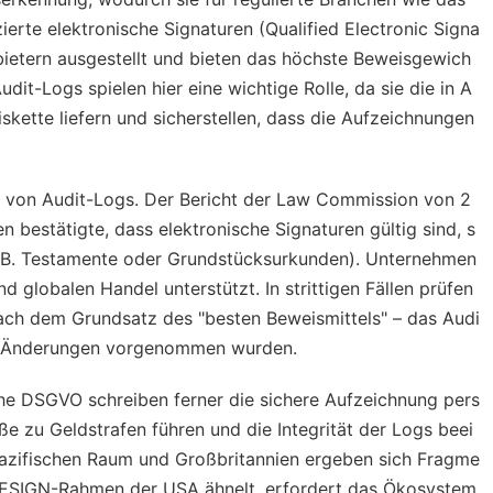
ierte elektronische Signaturen (Qualified Electronic Signa
ietern ausgestellt und bieten das höchste Beweisgewich
Audit-Logs spielen hier eine wichtige Rolle, da sie die in A
kette liefern und sicherstellen, dass die Aufzeichnungen
it von Audit-Logs. Der Bericht der Law Commission von 2
bestätigte, dass elektronische Signaturen gültig sind, s
z. B. Testamente oder Grundstücksurkunden). Unternehmen
nd globalen Handel unterstützt. In strittigen Fällen prüfen
 nach dem Grundsatz des "besten Beweismittels" – das Audi
ne Änderungen vorgenommen wurden.
sche DSGVO schreiben ferner die sichere Aufzeichnung pers
e zu Geldstrafen führen und die Integrität der Logs beei
pazifischen Raum und Großbritannien ergeben sich Fragme
 ESIGN-Rahmen der USA ähnelt, erfordert das Ökosystem