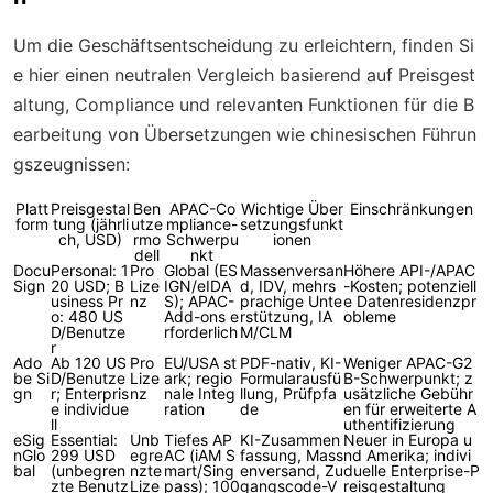
Um die Geschäftsentscheidung zu erleichtern, finden Si
e hier einen neutralen Vergleich basierend auf Preisgest
altung, Compliance und relevanten Funktionen für die B
earbeitung von Übersetzungen wie chinesischen Führun
gszeugnissen:
Platt
Preisgestal
Ben
APAC-Co
Wichtige Über
Einschränkungen
form
tung (jährli
utze
mpliance-
setzungsfunkt
ch, USD)
rmo
Schwerpu
ionen
dell
nkt
Docu
Personal: 1
Pro
Global (ES
Massenversan
Höhere API-/APAC
Sign
20 USD; B
Lize
IGN/eIDA
d, IDV, mehrs
-Kosten; potenziell
usiness Pr
nz
S); APAC-
prachige Unte
e Datenresidenzpr
o: 480 US
Add-ons e
rstützung, IA
obleme
D/Benutze
rforderlich
M/CLM
r
Ado
Ab 120 US
Pro
EU/USA st
PDF-nativ, KI-
Weniger APAC-G2
be Si
D/Benutze
Lize
ark; regio
Formularausfü
B-Schwerpunkt; z
gn
r; Enterpris
nz
nale Integ
llung, Prüfpfa
usätzliche Gebühr
e individue
ration
de
en für erweiterte A
ll
uthentifizierung
eSig
Essential:
Unb
Tiefes AP
KI-Zusammen
Neuer in Europa u
nGlo
299 USD
egre
AC (iAM S
fassung, Mass
nd Amerika; indivi
bal
(unbegren
nzte
mart/Sing
enversand, Zu
duelle Enterprise-P
zte Benutz
Lize
pass); 100
gangscode-V
reisgestaltung