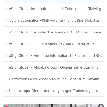
eSignGlobal-Integration mit Lark-Tabellen ist offiziell gestartet: Vollständige Automatisierung der elektronischen Vertragsunterzeichnung und -archivierung
'esign-automation'-Skill veröffentlicht: eSignGlobal ermöglicht OpenClaw automatisierte E-Signaturen
eSignGlobal präsentiert sich auf der GIS Global Innovation Exhibition 2025
eSignGlobal nimmt am Alibaba Cloud Summit 2025 in Hongkong teil und treibt KI-gestützte Cloud-Innovationen sowie digitales Vertrauen voran
eSignGlobal × Antelope International | Sichere und KI-gestützte digitale Workflows vorantreiben
eSignGlobal × Alibaba Cloud | Gemeinsame Stärkung des globalen digitalen Vertrauens im Fintech-Bereich
Herzlichen Glückwunsch an eSignGlobal zum Gewinn des CAHK STAR Award 2025!
Nationaltags-Dinner der Hongkonger Technologie- und Innovationsgemeinschaft