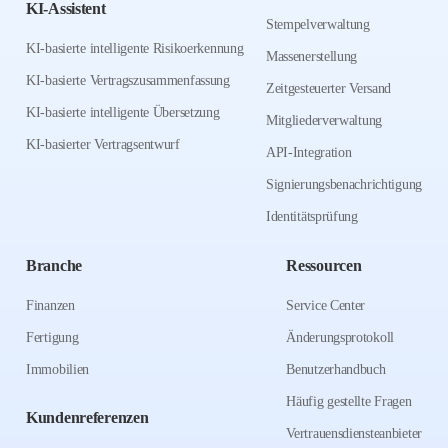
KI-Assistent
Stempelverwaltung
KI-basierte intelligente Risikoerkennung
Massenerstellung
KI-basierte Vertragszusammenfassung
Zeitgesteuerter Versand
KI-basierte intelligente Übersetzung
Mitgliederverwaltung
KI-basierter Vertragsentwurf
API-Integration
Signierungsbenachrichtigung
Identitätsprüfung
Branche
Ressourcen
Finanzen
Service Center
Fertigung
Änderungsprotokoll
Immobilien
Benutzerhandbuch
Häufig gestellte Fragen
Kundenreferenzen
Vertrauensdiensteanbieter