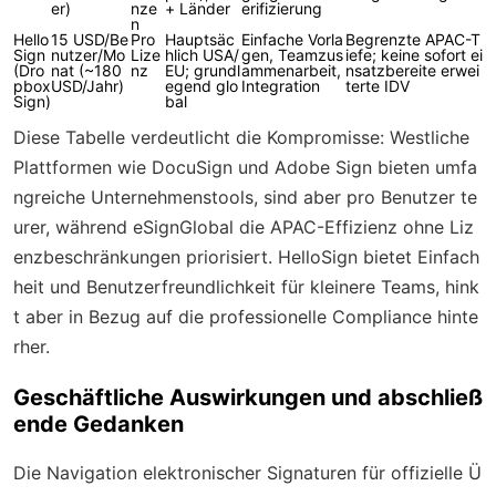
er)
nze
+ Länder
erifizierung
n
Hello
15 USD/Be
Pro
Hauptsäc
Einfache Vorla
Begrenzte APAC-T
Sign
nutzer/Mo
Lize
hlich USA/
gen, Teamzus
iefe; keine sofort ei
(Dro
nat (~180
nz
EU; grundl
ammenarbeit,
nsatzbereite erwei
pbox
USD/Jahr)
egend glo
Integration
terte IDV
Sign)
bal
Diese Tabelle verdeutlicht die Kompromisse: Westliche
Plattformen wie DocuSign und Adobe Sign bieten umfa
ngreiche Unternehmenstools, sind aber pro Benutzer te
urer, während eSignGlobal die APAC-Effizienz ohne Liz
enzbeschränkungen priorisiert. HelloSign bietet Einfach
heit und Benutzerfreundlichkeit für kleinere Teams, hink
t aber in Bezug auf die professionelle Compliance hinte
rher.
Geschäftliche Auswirkungen und abschließ
ende Gedanken
Die Navigation elektronischer Signaturen für offizielle Ü