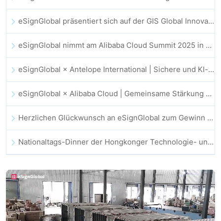
eSignGlobal präsentiert sich auf der GIS Global Innovation Exhibition 2025
eSignGlobal nimmt am Alibaba Cloud Summit 2025 in Hongkong teil und treibt KI-gestützte Cloud-Innovationen sowie digitales Vertrauen voran
eSignGlobal × Antelope International | Sichere und KI-gestützte digitale Workflows vorantreiben
eSignGlobal × Alibaba Cloud | Gemeinsame Stärkung des globalen digitalen Vertrauens im Fintech-Bereich
Herzlichen Glückwunsch an eSignGlobal zum Gewinn des CAHK STAR Award 2025!
Nationaltags-Dinner der Hongkonger Technologie- und Innovationsgemeinschaft