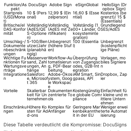
Funktion/As
DocuSign
Adobe Sign
eSignGlobal
HelloSign (Dr
pekt
opbox Sign)
Startpreis
10 $ (Pers
12,99 $ (Ein
16,60 $ (Esse
Kostenlos (be
(USD/Mona
onal)
zelperson)
ntial)
grenzt)/ 15 $
t)
(Essentials)
Britische/eI
Vollständig
Vollständig
Vollständig (1
Grundlegend
DAS-Konfor
(AdES/QE
(AdES mit Ze
00+ Länder, Ö
SES/AdES
mität
S-Optione
rtifikaten)
kosysteminte
n)
gration)
Umschlag-/
5-100/Ben
Unbegrenzt
100 (Essentia
Unbegrenzt
Dokumente
utzer/Jahr
(höhere Stuf
l)
(kostenpflicht
nbeschränk
(planabhä
en)
ige Pläne)
ungen
ngig)
Wichtige Fu
Massenver
Workflow-Au
Überprüfung
Vorlagen, mo
nktionen für
sand, Zahl
tomatisierun
von Zugangsc
biles Signiere
Wartungsve
ungen, An
g, PDF-Bear
odes, G2B-Int
n
rträge
hänge
beitung
egration
Integratione
Salesforc
Adobe-Ökos
iAM Smart, Sin
Dropbox, Zap
n
e, Microsof
ystem, Goog
gpass, API
ier
t 365
le Workspac
e
Vorteile
Skalierbar
Dokumenten
Kostengünstig
Einfachheit fü
keit für Un
zentrierte To
e globale Com
r kleine und m
ternehmen
ols
pliance
ittlere Untern
ehmen
Einschränku
Höhere Ko
Komplex für
Geringere Mar
Weniger erwei
ngen
sten für Ad
Anfänger
kenbekannthe
terte Automat
d-ons
it in der EU
isierung
Diese Tabelle verdeutlicht die Kompromisse: DocuSigns