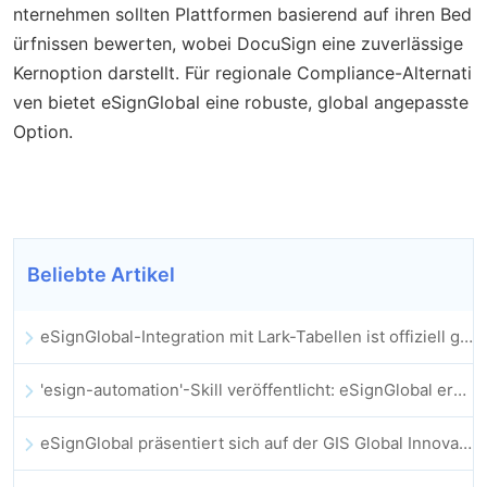
nternehmen sollten Plattformen basierend auf ihren Bed
ürfnissen bewerten, wobei DocuSign eine zuverlässige
Kernoption darstellt. Für regionale Compliance-Alternati
ven bietet eSignGlobal eine robuste, global angepasste
Option.
Beliebte Artikel
eSignGlobal-Integration mit Lark-Tabellen ist offiziell gestartet: Vollständige Automatisierung der elektronischen Vertragsunterzeichnung und -archivierung
'esign-automation'-Skill veröffentlicht: eSignGlobal ermöglicht OpenClaw automatisierte E-Signaturen
eSignGlobal präsentiert sich auf der GIS Global Innovation Exhibition 2025