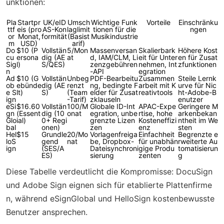
unktionen:
Pla
Startpr
UK/eID
Umsch
Wichtige Funk
Vorteile
Einschränku
ttf
eis (pro
AS-Kon
laglimit
tionen für die
ngen
or
Monat,
formität
(Basist
Musikindustrie
m
USD)
arif)
Do
$10 (P
Vollstän
5/Mon
Massenversan
Skalierbark
Höhere Kost
cu
ersona
dig (AE
at
d, IAM/CLM, Li
eit für Unter
en für Zusat
Sig
l)
S/QES)
zenzgebühren
nehmen, Int
zfunktionen
n
-API
egration
Ad
$10 (G
Vollstän
Unbeg
PDF-Bearbeitu
Zusammen
Steile Lernk
ob
ebünde
dig (AE
renzt
ng, bedingte F
arbeit mit K
urve für Nic
e S
lt)
S)
(Team
elder für Zusat
reativtools
ht-Adobe-B
ign
-Tarif)
zklauseln
enutzer
eSi
$16.60
Vollstän
100/M
Globale ID-Int
APAC-Expe
Geringere M
gn
(Essent
dig (10
onat
egration, unbe
rtise, hohe
arkenbekan
Glo
ial)
0+ Regi
grenzte Lizen
Kosteneffizi
ntheit im We
bal
onen)
zen
enz
sten
Hel
$15
Grundle
20/Mo
Vorlagenfreiga
Einfachheit
Begrenzte e
loS
gend
nat
be, Dropbox-
für unabhän
rweiterte Au
ign
(SES/A
Dateisynchroni
gige Produ
tomatisierun
ES)
sierung
zenten
g
Diese Tabelle verdeutlicht die Kompromisse: DocuSign
und Adobe Sign eignen sich für etablierte Plattenfirme
n, während eSignGlobal und HelloSign kostenbewusste
Benutzer ansprechen.