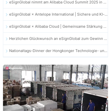
eSignGlobal nimmt am Alibaba Cloud Summit 2025 in Hongkong teil und treibt KI-gestützte Cloud-Innovationen sowie digitales Vertrauen voran
eSignGlobal × Antelope International | Sichere und KI-gestützte digitale Workflows vorantreiben
eSignGlobal × Alibaba Cloud | Gemeinsame Stärkung des globalen digitalen Vertrauens im Fintech-Bereich
Herzlichen Glückwunsch an eSignGlobal zum Gewinn des CAHK STAR Award 2025!
Nationaltags-Dinner der Hongkonger Technologie- und Innovationsgemeinschaft