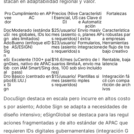
stacan en adaptabilidad regional y valor.
Pro
Cumplimiento en AP
Precios (Nive
Característi
Fortalezas
vee
AC
l Esencial, US
cas Clave d
dor
D)
e Automatiz
ación
Doc
Moderado (estánda
$25/usuario/
Envío masiv
Característica
uSi
res globales, IDs loc
mes (asiento
o, planes AP
s robustas par
gn
ales limitados)
s requeridos)
I extra
a empresas
Ado
Bueno (enfoque eID
$23/usuario/
Formularios,
Herramientas
be
AS/ESIGN)
mes (asiento
integracione
de flujo de tra
Sig
s requeridos)
s
bajo creativo
n
eSi
Excelente (100+ paí
$16.6/mes (u
Centro de I
Rentable, baja
gnG
ses, nativo de APAC
suarios ilimita
A, envío ma
latencia
lob
con iAM Smart/Sing
dos, 100 sob
sivo incluido
al
pass)
res)
Dro
Básico (centrado en
$15/usuario/
Plantillas si
Integración fá
pbo
EE.UU.)
mes (asiento
mples
cil con compa
x Si
s requeridos)
rtición de arch
gn
ivos
DocuSign destaca en escala pero incurre en altos costo
s por asiento; Adobe Sign se adapta a necesidades de
diseño intensivo; eSignGlobal se destaca para las regul
aciones fragmentadas y de alto estándar de APAC que
requieren IDs digitales gubernamentales (integración G