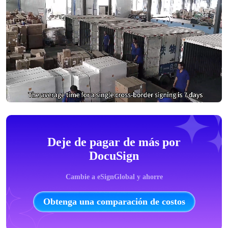
Deje de pagar de más por
DocuSign
Cambie a eSignGlobal y ahorre
Obtenga una comparación de costos