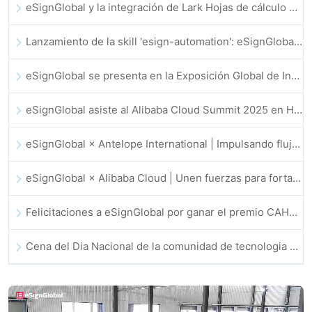
eSignGlobal y la integración de Lark Hojas de cálculo multidimensional se lanzan oficialmente: firma y archivo de contratos electrónicos totalmente automatizados
Lanzamiento de la skill 'esign-automation': eSignGlobal impulsa a OpenClaw con firmas electrónicas automatizadas
eSignGlobal se presenta en la Exposición Global de Innovación GIS 2025
eSignGlobal asiste al Alibaba Cloud Summit 2025 en Hong Kong, para discutir conjuntamente el futuro de la innovación en la nube impulsada por la IA y la confianza digital
eSignGlobal × Antelope International | Impulsando flujos de trabajo digitales seguros y basados en IA
eSignGlobal × Alibaba Cloud | Unen fuerzas para fortalecer la confianza digital global en fintech
Felicitaciones a eSignGlobal por ganar el premio CAHK STAR 2025
Cena del Dia Nacional de la comunidad de tecnologia e innovacion de Hong Kong