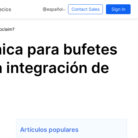
ecios
español
Contact Sales
Sign In
roclaim?
nica para bufetes
 integración de
Artículos populares