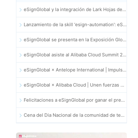
eSignGlobal y la integración de Lark Hojas de cálculo multidimensional se lanzan oficialmente: firma y archivo de contratos electrónicos totalmente automatizados
Lanzamiento de la skill 'esign-automation': eSignGlobal impulsa a OpenClaw con firmas electrónicas automatizadas
eSignGlobal se presenta en la Exposición Global de Innovación GIS 2025
eSignGlobal asiste al Alibaba Cloud Summit 2025 en Hong Kong, para discutir conjuntamente el futuro de la innovación en la nube impulsada por la IA y la confianza digital
eSignGlobal × Antelope International | Impulsando flujos de trabajo digitales seguros y basados en IA
eSignGlobal × Alibaba Cloud | Unen fuerzas para fortalecer la confianza digital global en fintech
Felicitaciones a eSignGlobal por ganar el premio CAHK STAR 2025
Cena del Dia Nacional de la comunidad de tecnologia e innovacion de Hong Kong