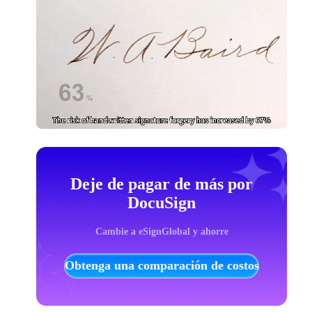
Deje de pagar de más por
DocuSign
Cambie a eSignGlobal y ahorre
Obtenga una comparación de costos