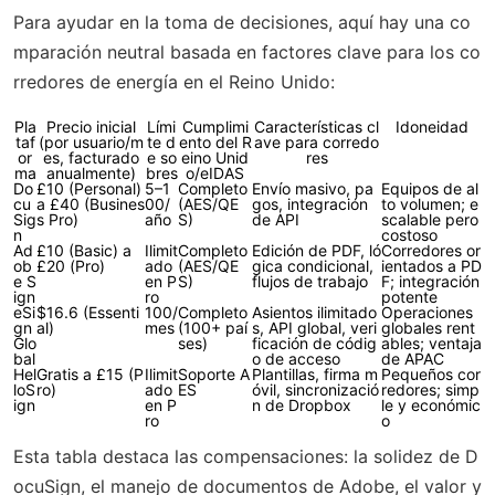
Para ayudar en la toma de decisiones, aquí hay una co
mparación neutral basada en factores clave para los co
rredores de energía en el Reino Unido:
Pla
Precio inicial
Lími
Cumplimi
Características cl
Idoneidad
taf
(por usuario/m
te d
ento del R
ave para corredo
or
es, facturado
e so
eino Unid
res
ma
anualmente)
bres
o/eIDAS
Do
£10 (Personal)
5–1
Completo
Envío masivo, pa
Equipos de al
cu
a £40 (Busines
00/
(AES/QE
gos, integración
to volumen; e
Sig
s Pro)
año
S)
de API
scalable pero
n
costoso
Ad
£10 (Basic) a
Ilimit
Completo
Edición de PDF, ló
Corredores or
ob
£20 (Pro)
ado
(AES/QE
gica condicional,
ientados a PD
e S
en P
S)
flujos de trabajo
F; integración
ign
ro
potente
eSi
$16.6 (Essenti
100/
Completo
Asientos ilimitado
Operaciones
gn
al)
mes
(100+ paí
s, API global, veri
globales rent
Glo
ses)
ficación de códig
ables; ventaja
bal
o de acceso
de APAC
Hel
Gratis a £15 (P
Ilimit
Soporte A
Plantillas, firma m
Pequeños cor
loS
ro)
ado
ES
óvil, sincronizació
redores; simp
ign
en P
n de Dropbox
le y económic
ro
o
Esta tabla destaca las compensaciones: la solidez de D
ocuSign, el manejo de documentos de Adobe, el valor y