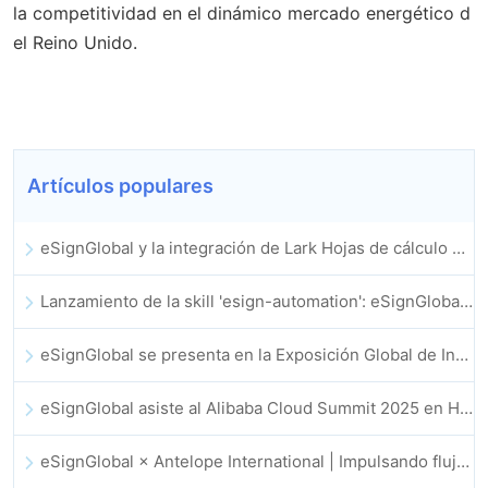
la competitividad en el dinámico mercado energético d
el Reino Unido.
Artículos populares
eSignGlobal y la integración de Lark Hojas de cálculo multidimensional se lanzan oficialmente: firma y archivo de contratos electrónicos totalmente automatizados
Lanzamiento de la skill 'esign-automation': eSignGlobal impulsa a OpenClaw con firmas electrónicas automatizadas
eSignGlobal se presenta en la Exposición Global de Innovación GIS 2025
eSignGlobal asiste al Alibaba Cloud Summit 2025 en Hong Kong, para discutir conjuntamente el futuro de la innovación en la nube impulsada por la IA y la confianza digital
eSignGlobal × Antelope International | Impulsando flujos de trabajo digitales seguros y basados en IA