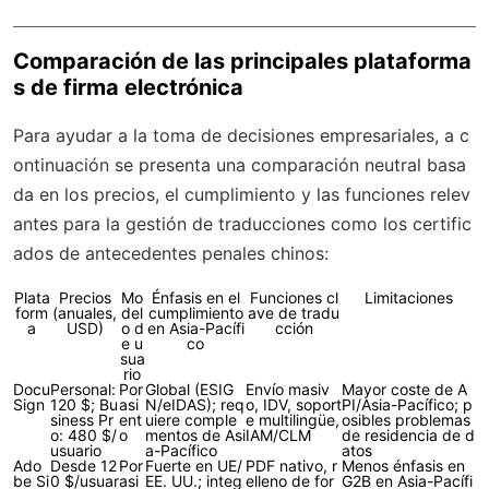
Comparación de las principales plataforma
s de firma electrónica
Para ayudar a la toma de decisiones empresariales, a c
ontinuación se presenta una comparación neutral basa
da en los precios, el cumplimiento y las funciones relev
antes para la gestión de traducciones como los certific
ados de antecedentes penales chinos:
Plata
Precios
Mo
Énfasis en el
Funciones cl
Limitaciones
form
(anuales,
del
cumplimiento
ave de tradu
a
USD)
o d
en Asia-Pacífi
cción
e u
co
sua
rio
Docu
Personal:
Por
Global (ESIG
Envío masiv
Mayor coste de A
Sign
120 $; Bu
asi
N/eIDAS); req
o, IDV, soport
PI/Asia-Pacífico; p
siness Pr
ent
uiere comple
e multilingüe,
osibles problemas
o: 480 $/
o
mentos de Asi
IAM/CLM
de residencia de d
usuario
a-Pacífico
atos
Ado
Desde 12
Por
Fuerte en UE/
PDF nativo, r
Menos énfasis en
be Si
0 $/usuar
asi
EE. UU.; integ
elleno de for
G2B en Asia-Pacífi