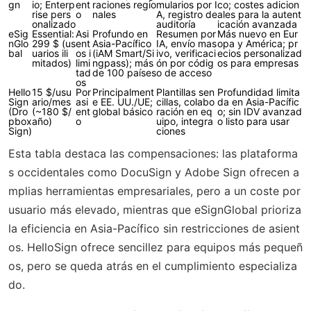
gn
io; Enterp
ent
raciones regio
mularios por I
co; costes adicion
rise pers
o
nales
A, registro de
ales para la autent
onalizado
auditoría
icación avanzada
eSig
Essential:
Asi
Profundo en
Resumen por
Más nuevo en Eur
nGlo
299 $ (us
ent
Asia-Pacífico
IA, envío mas
opa y América; pr
bal
uarios ili
os i
(iAM Smart/Si
ivo, verificaci
ecios personalizad
mitados)
limi
ngpass); más
ón por códig
os para empresas
tad
de 100 países
o de acceso
os
Hello
15 $/usu
Por
Principalment
Plantillas sen
Profundidad limita
Sign
ario/mes
asi
e EE. UU./UE;
cillas, colabo
da en Asia-Pacífic
(Dro
(~180 $/
ent
global básico
ración en eq
o; sin IDV avanzad
pbox
año)
o
uipo, integra
o listo para usar
Sign)
ciones
Esta tabla destaca las compensaciones: las plataforma
s occidentales como DocuSign y Adobe Sign ofrecen a
mplias herramientas empresariales, pero a un coste por
usuario más elevado, mientras que eSignGlobal prioriza
la eficiencia en Asia-Pacífico sin restricciones de asient
os. HelloSign ofrece sencillez para equipos más pequeñ
os, pero se queda atrás en el cumplimiento especializa
do.