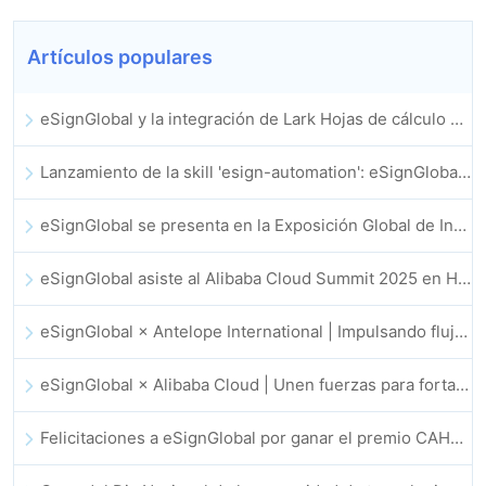
Artículos populares
eSignGlobal y la integración de Lark Hojas de cálculo multidimensional se lanzan oficialmente: firma y archivo de contratos electrónicos totalmente automatizados
Lanzamiento de la skill 'esign-automation': eSignGlobal impulsa a OpenClaw con firmas electrónicas automatizadas
eSignGlobal se presenta en la Exposición Global de Innovación GIS 2025
eSignGlobal asiste al Alibaba Cloud Summit 2025 en Hong Kong, para discutir conjuntamente el futuro de la innovación en la nube impulsada por la IA y la confianza digital
eSignGlobal × Antelope International | Impulsando flujos de trabajo digitales seguros y basados en IA
eSignGlobal × Alibaba Cloud | Unen fuerzas para fortalecer la confianza digital global en fintech
Felicitaciones a eSignGlobal por ganar el premio CAHK STAR 2025