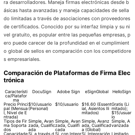
ra desarrolladores. Maneja firmas electrónicas desde b
ásicas hasta avanzadas y maneja capacidades de sella
do limitadas a través de asociaciones con proveedores
de certificados. Conocido por su interfaz limpia y su ni
vel gratuito, es popular entre las pequeñas empresas, p
ero puede carecer de la profundidad en el cumplimient
o global de sellos en comparación con los competidore
s empresariales.
Comparación de Plataformas de Firma Elec
trónica
Característi
DocuSign
Adobe Sign
eSignGlobal
HelloSign
ca/Platafor
ma
Precio Princi
$10/usuario
$10/usuario
$16.60 (Essent
Gratis (Li
pal (Mensua
(Personal)
ial, Asientos Ili
mitado);
l, Nivel de E
mitados)
$15/usuar
ntrada)
io
Tipos de Fir
Simple, Avan
Simple, Avan
Simple, Avanz
Simple, A
ma Soporta
zada, Cualific
zada, Cualifi
ada, Cualificad
vanzada
dos
ada
cada
a (Global)
Capacidade
Sí, a través d
Sí, con Integr
Sí, Integración
Limitado,