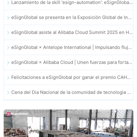
Lanzamiento de la skill 'esign-automation': eSignGlobal impulsa a OpenClaw con firmas electrónicas automatizadas
eSignGlobal se presenta en la Exposición Global de Innovación GIS 2025
eSignGlobal asiste al Alibaba Cloud Summit 2025 en Hong Kong, para discutir conjuntamente el futuro de la innovación en la nube impulsada por la IA y la confianza digital
eSignGlobal × Antelope International | Impulsando flujos de trabajo digitales seguros y basados en IA
eSignGlobal × Alibaba Cloud | Unen fuerzas para fortalecer la confianza digital global en fintech
Felicitaciones a eSignGlobal por ganar el premio CAHK STAR 2025
Cena del Dia Nacional de la comunidad de tecnologia e innovacion de Hong Kong