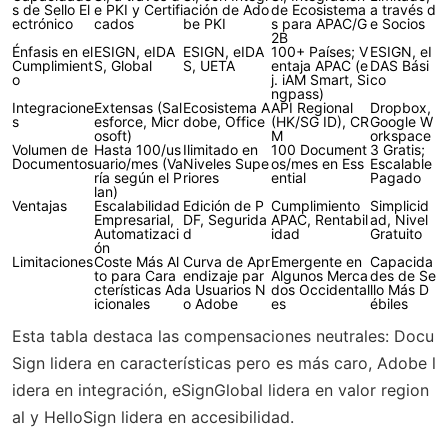
s de Sello El
e PKI y Certifi
ación de Ado
de Ecosistema
a través d
ectrónico
cados
be PKI
s para APAC/G
e Socios
2B
Énfasis en el
ESIGN, eIDA
ESIGN, eIDA
100+ Países; V
ESIGN, eI
Cumplimient
S, Global
S, UETA
entaja APAC (e
DAS Bási
o
j. iAM Smart, Si
co
ngpass)
Integracione
Extensas (Sal
Ecosistema A
API Regional
Dropbox,
s
esforce, Micr
dobe, Office
(HK/SG ID), CR
Google W
osoft)
M
orkspace
Volumen de
Hasta 100/us
Ilimitado en
100 Document
3 Gratis;
Documentos
uario/mes (Va
Niveles Supe
os/mes en Ess
Escalable
ría según el P
riores
ential
Pagado
lan)
Ventajas
Escalabilidad
Edición de P
Cumplimiento
Simplicid
Empresarial,
DF, Segurida
APAC, Rentabil
ad, Nivel
Automatizaci
d
idad
Gratuito
ón
Limitaciones
Coste Más Al
Curva de Apr
Emergente en
Capacida
to para Cara
endizaje par
Algunos Merca
des de Se
cterísticas Ad
a Usuarios N
dos Occidental
llo Más D
icionales
o Adobe
es
ébiles
Esta tabla destaca las compensaciones neutrales: Docu
Sign lidera en características pero es más caro, Adobe l
idera en integración, eSignGlobal lidera en valor region
al y HelloSign lidera en accesibilidad.