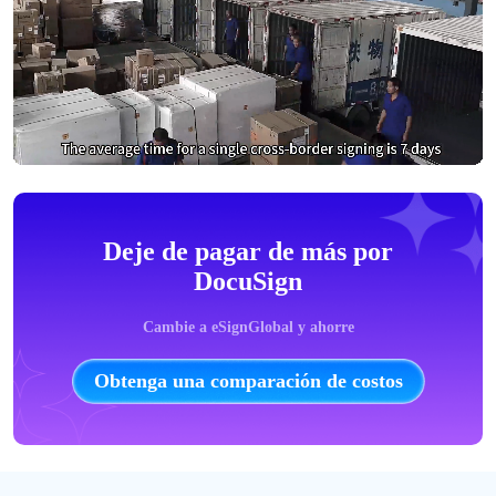
Deje de pagar de más por
DocuSign
Cambie a eSignGlobal y ahorre
Obtenga una comparación de costos