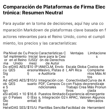
Comparación de Plataformas de Firma Elec
trónica: Resumen Neutral
Para ayudar en la toma de decisiones, aquí hay una co
mparación Markdown de plataformas clave basada en f
actores relevantes para el Reino Unido, como el cumpli
miento, los precios y las características:
Pla
Nivel de Cu
Precio
Características C
Ventajas
Limitacione
taf
mplimiento
Inicial
lave para la Cesi
s
or
en el Reino
(USD/
ón de Derechos
ma
Unido
mes)
de Autor
Do
eIDAS AES/
$10 (P
IAM/CLM, Envío
Escala Globa
Costos de
cu
QES
ersona
Masivo, Pistas d
l, API Rica
Compleme
Sig
l)
e Auditoría
ntos Más Al
n
tos
Ad
eIDAS AES/
$10/U
Integración con
Conectividad
Curva de A
ob
QES
suario
PDF, Campos Co
con Flujos de
prendizaje
e S
ndicionales
Trabajo Crea
Más Pronun
ign
tivos
ciada
eSi
eIDAS + 10
$16.6
Puestos Ilimitado
Experiencia e
Emergente
gn
0 Países
0 (Ess
s, Integración G2
n APAC, Valor
en Algunos
Glo
ential)
B
Mercados
bal
Hel
eIDAS SES/
$15/U
Plantillas Sencilla
Facilidad de
Herramient