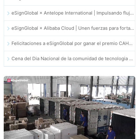
eSignGlobal × Antelope International | Impulsando flujos de trabajo digitales seguros y basados en IA
eSignGlobal × Alibaba Cloud | Unen fuerzas para fortalecer la confianza digital global en fintech
Felicitaciones a eSignGlobal por ganar el premio CAHK STAR 2025
Cena del Dia Nacional de la comunidad de tecnologia e innovacion de Hong Kong