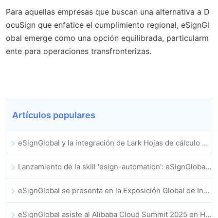
Para aquellas empresas que buscan una alternativa a D
ocuSign que enfatice el cumplimiento regional, eSignGl
obal emerge como una opción equilibrada, particularm
ente para operaciones transfronterizas.
Artículos populares
eSignGlobal y la integración de Lark Hojas de cálculo multidimensional se lanzan oficialmente: firma y archivo de contratos electrónicos totalmente automatizados
Lanzamiento de la skill 'esign-automation': eSignGlobal impulsa a OpenClaw con firmas electrónicas automatizadas
eSignGlobal se presenta en la Exposición Global de Innovación GIS 2025
eSignGlobal asiste al Alibaba Cloud Summit 2025 en Hong Kong, para discutir conjuntamente el futuro de la innovación en la nube impulsada por la IA y la confianza digital