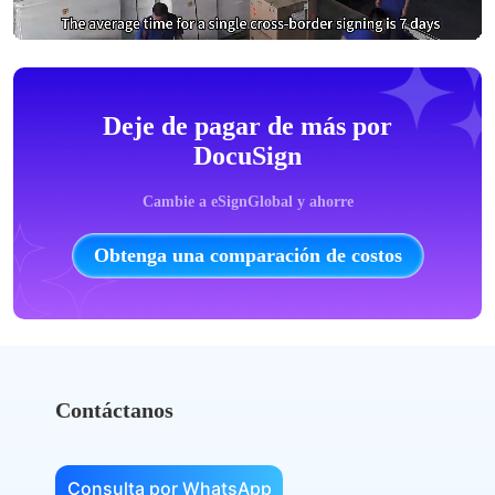
Deje de pagar de más por
DocuSign
Cambie a eSignGlobal y ahorre
Obtenga una comparación de costos
Contáctanos
Consulta por WhatsApp