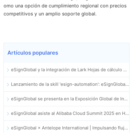
omo una opción de cumplimiento regional con precios
competitivos y un amplio soporte global.
Artículos populares
eSignGlobal y la integración de Lark Hojas de cálculo multidimensional se lanzan oficialmente: firma y archivo de contratos electrónicos totalmente automatizados
Lanzamiento de la skill 'esign-automation': eSignGlobal impulsa a OpenClaw con firmas electrónicas automatizadas
eSignGlobal se presenta en la Exposición Global de Innovación GIS 2025
eSignGlobal asiste al Alibaba Cloud Summit 2025 en Hong Kong, para discutir conjuntamente el futuro de la innovación en la nube impulsada por la IA y la confianza digital
eSignGlobal × Antelope International | Impulsando flujos de trabajo digitales seguros y basados en IA