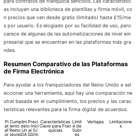
para contratos de franquicia sencillos. Las característic
as incluyen una biblioteca de plantillas y firma móvil, co
n precios que van desde gratis (limitado) hasta £15/me
s por usuario. Es elogiado por su facilidad de uso, pero
carece de algunas de las automatizaciones de nivel em
presarial que se encuentran en las plataformas más gra
ndes.
Resumen Comparativo de las Plataformas
de Firma Electrónica
Para ayudar a los franquiciadores del Reino Unido a sel
eccionar una herramienta, aquí hay una comparación ne
utral basada en el cumplimiento, los precios y las carac
terísticas relevantes para la firma digital de acuerdos:
Pl
Cumplim
Preci
Características
Límit
Ventajas
Limitacione
at
iento del
o Inici
Clave para Fran
e de
s
af
Reino Un
al (U
quicias
Sobr
or
ido/eIDA
SD/m
es