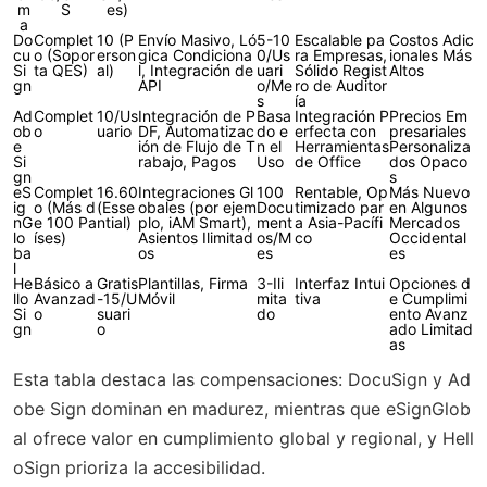
m
S
es)
a
Do
Complet
10 (P
Envío Masivo, Ló
5-10
Escalable pa
Costos Adic
cu
o (Sopor
erson
gica Condiciona
0/Us
ra Empresas,
ionales Más
Si
ta QES)
al)
l, Integración de
uari
Sólido Regist
Altos
gn
API
o/Me
ro de Auditor
s
ía
Ad
Complet
10/Us
Integración de P
Basa
Integración P
Precios Em
ob
o
uario
DF, Automatizac
do e
erfecta con
presariales
e
ión de Flujo de T
n el
Herramientas
Personaliza
Si
rabajo, Pagos
Uso
de Office
dos Opaco
gn
s
eS
Complet
16.60
Integraciones Gl
100
Rentable, Op
Más Nuevo
ig
o (Más d
(Esse
obales (por ejem
Docu
timizado par
en Algunos
nG
e 100 Pa
ntial)
plo, iAM Smart),
ment
a Asia-Pacífi
Mercados
lo
íses)
Asientos Ilimitad
os/M
co
Occidental
ba
os
es
es
l
He
Básico a
Gratis
Plantillas, Firma
3-Ili
Interfaz Intui
Opciones d
llo
Avanzad
-15/U
Móvil
mita
tiva
e Cumplimi
Si
o
suari
do
ento Avanz
gn
o
ado Limitad
as
Esta tabla destaca las compensaciones: DocuSign y Ad
obe Sign dominan en madurez, mientras que eSignGlob
al ofrece valor en cumplimiento global y regional, y Hell
oSign prioriza la accesibilidad.