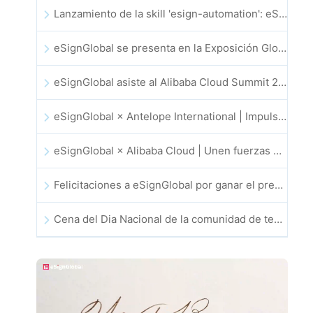
Lanzamiento de la skill 'esign-automation': eSignGlobal impulsa a OpenClaw con firmas electrónicas automatizadas
eSignGlobal se presenta en la Exposición Global de Innovación GIS 2025
eSignGlobal asiste al Alibaba Cloud Summit 2025 en Hong Kong, para discutir conjuntamente el futuro de la innovación en la nube impulsada por la IA y la confianza digital
eSignGlobal × Antelope International | Impulsando flujos de trabajo digitales seguros y basados en IA
eSignGlobal × Alibaba Cloud | Unen fuerzas para fortalecer la confianza digital global en fintech
Felicitaciones a eSignGlobal por ganar el premio CAHK STAR 2025
Cena del Dia Nacional de la comunidad de tecnologia e innovacion de Hong Kong