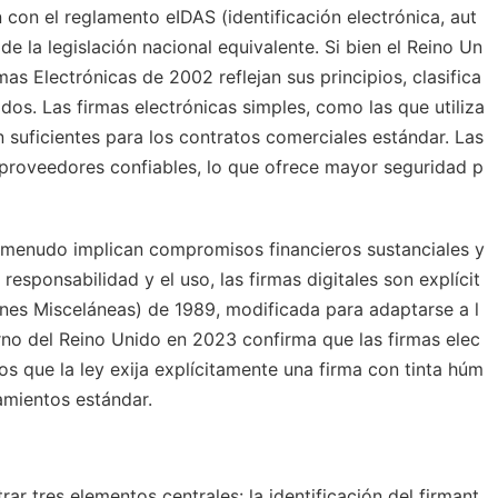
n con el reglamento eIDAS (identificación electrónica, aut
de la legislación nacional equivalente. Si bien el Reino Un
as Electrónicas de 2002 reflejan sus principios, clasifica
ados. Las firmas electrónicas simples, como las que utiliza
n suficientes para los contratos comerciales estándar. Las
 proveedores confiables, lo que ofrece mayor seguridad p
 menudo implican compromisos financieros sustanciales y
esponsabilidad y el uso, las firmas digitales son explícit
nes Misceláneas) de 1989, modificada para adaptarse a l
erno del Reino Unido en 2023 confirma que las firmas elec
os que la ley exija explícitamente una firma con tinta húm
amientos estándar.
ar tres elementos centrales: la identificación del firmant