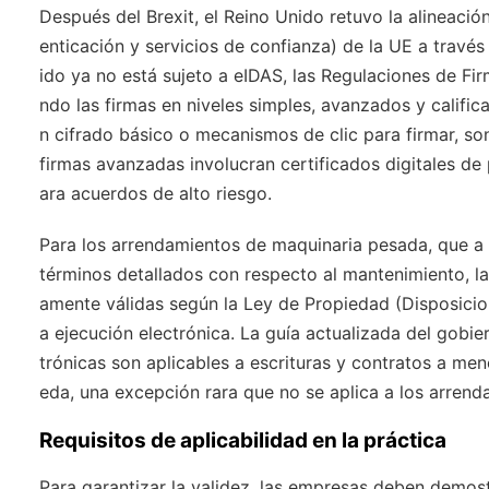
Después del Brexit, el Reino Unido retuvo la alineació
enticación y servicios de confianza) de la UE a través 
ido ya no está sujeto a eIDAS, las Regulaciones de Firm
ndo las firmas en niveles simples, avanzados y calific
n cifrado básico o mecanismos de clic para firmar, so
firmas avanzadas involucran certificados digitales de
ara acuerdos de alto riesgo.
Para los arrendamientos de maquinaria pesada, que a
términos detallados con respecto al mantenimiento, la r
amente válidas según la Ley de Propiedad (Disposicio
a ejecución electrónica. La guía actualizada del gobi
trónicas son aplicables a escrituras y contratos a men
eda, una excepción rara que no se aplica a los arrend
Requisitos de aplicabilidad en la práctica
Para garantizar la validez, las empresas deben demostr