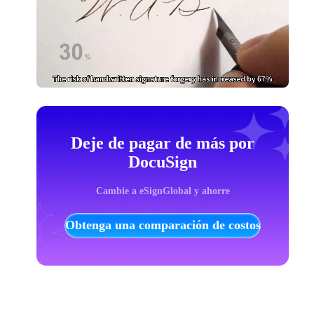
Deje de pagar de más por
DocuSign
Cambie a eSignGlobal y ahorre
Obtenga una comparación de costos