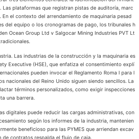
o. Las plataformas que registran pistas de auditoría, marc
o. En el contexto del arrendamiento de maquinaria pesad
es del equipo o los cronogramas de pago, los tribunales h
den Ocean Group Ltd v Salgocar Mining Industries PVT Lt
radicionales.
stria. Las industrias de la construcción y la maquinaria es
ty Executive (HSE), que enfatiza el consentimiento explí
ternacionales pueden invocar el Reglamento Roma I para l
os nacionales del Reino Unido siguen siendo sencillos. La
dactar términos personalizados, como exigir inspecciones
nta una barrera.
s digitales puede reducir las cargas administrativas, con
cesamiento según los informes de la industria, mantenien
larmente beneficioso para las PYMES que arriendan excav
de contratos respalda el flujo de caja.