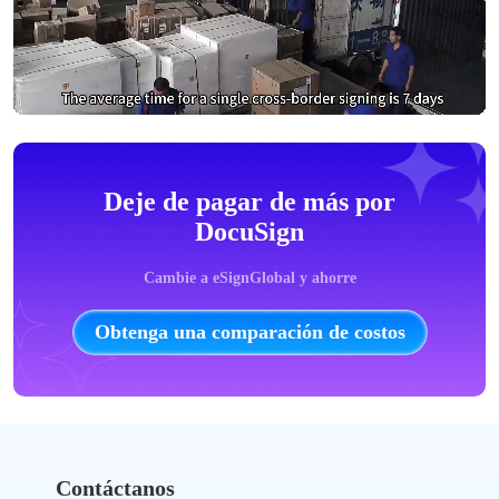
Deje de pagar de más por
DocuSign
Cambie a eSignGlobal y ahorre
Obtenga una comparación de costos
Contáctanos