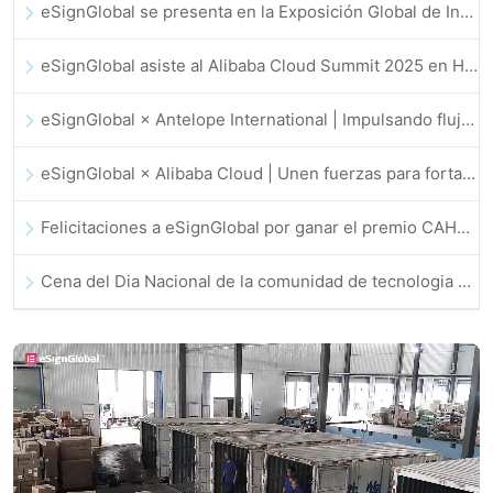
eSignGlobal se presenta en la Exposición Global de Innovación GIS 2025
eSignGlobal asiste al Alibaba Cloud Summit 2025 en Hong Kong, para discutir conjuntamente el futuro de la innovación en la nube impulsada por la IA y la confianza digital
eSignGlobal × Antelope International | Impulsando flujos de trabajo digitales seguros y basados en IA
eSignGlobal × Alibaba Cloud | Unen fuerzas para fortalecer la confianza digital global en fintech
Felicitaciones a eSignGlobal por ganar el premio CAHK STAR 2025
Cena del Dia Nacional de la comunidad de tecnologia e innovacion de Hong Kong