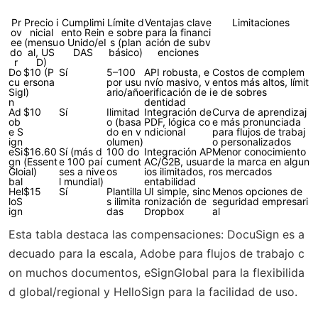
Pr
Precio i
Cumplimi
Límite d
Ventajas clave
Limitaciones
ov
nicial
ento Rein
e sobre
para la financi
ee
(mensu
o Unido/eI
s (plan
ación de subv
do
al, US
DAS
básico)
enciones
r
D)
Do
$10 (P
Sí
5–100
API robusta, e
Costos de complem
cu
ersona
por usu
nvío masivo, v
entos más altos, límit
Sig
l)
ario/año
erificación de i
e de sobres
n
dentidad
Ad
$10
Sí
Ilimitad
Integración de
Curva de aprendizaj
ob
o (basa
PDF, lógica co
e más pronunciada
e S
do en v
ndicional
para flujos de trabaj
ign
olumen)
o personalizados
eSi
$16.60
Sí (más d
100 do
Integración AP
Menor conocimiento
gn
(Essent
e 100 paí
cument
AC/G2B, usuar
de la marca en algun
Glo
ial)
ses a nive
os
ios ilimitados, r
os mercados
bal
l mundial)
entabilidad
Hel
$15
Sí
Plantilla
UI simple, sinc
Menos opciones de
loS
s ilimita
ronización de
seguridad empresari
ign
das
Dropbox
al
Esta tabla destaca las compensaciones: DocuSign es a
decuado para la escala, Adobe para flujos de trabajo c
on muchos documentos, eSignGlobal para la flexibilida
d global/regional y HelloSign para la facilidad de uso.