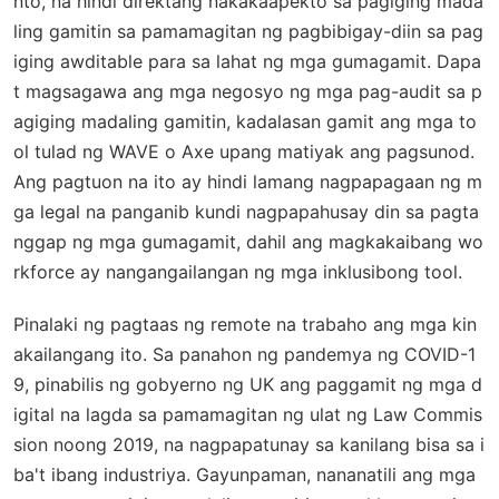
nto, na hindi direktang nakakaapekto sa pagiging mada
ling gamitin sa pamamagitan ng pagbibigay-diin sa pag
iging awditable para sa lahat ng mga gumagamit. Dapa
t magsagawa ang mga negosyo ng mga pag-audit sa p
agiging madaling gamitin, kadalasan gamit ang mga to
ol tulad ng WAVE o Axe upang matiyak ang pagsunod.
Ang pagtuon na ito ay hindi lamang nagpapagaan ng m
ga legal na panganib kundi nagpapahusay din sa pagta
nggap ng mga gumagamit, dahil ang magkakaibang wo
rkforce ay nangangailangan ng mga inklusibong tool.
Pinalaki ng pagtaas ng remote na trabaho ang mga kin
akailangang ito. Sa panahon ng pandemya ng COVID-1
9, pinabilis ng gobyerno ng UK ang paggamit ng mga d
igital na lagda sa pamamagitan ng ulat ng Law Commis
sion noong 2019, na nagpapatunay sa kanilang bisa sa i
ba't ibang industriya. Gayunpaman, nananatili ang mga