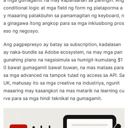
a mga gumagamit na may kapansanan sa paningin. Ang
conditional logic at mga field ng form ng plataporma a
y maaaring patakbuhin sa pamamagitan ng keyboard, n
a ginagawa itong angkop para sa mga inklusibong pros
eso ng negosyo.
Ang pagpepresyo ay batay sa subscription, kadalasan
ay naka-bundle sa Adobe ecosystem, na may mga pan
gunahing plano na nagsisimula sa humigit-kumulang $1
0 bawat gumagamit bawat buwan, na mas mataas para
sa mga advanced na tampok tulad ng access sa API. Sa
UK, mahusay ito sa mga creative na industriya, ngunit
maaaring may kasangkot na mas matarik na learning cu
rve para sa mga hindi teknikal na gumagamit.