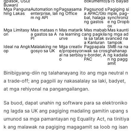
gpasok, USD/
dokumento)
$15 bayad
Buwan)
Mga Panguna
Automation ng
Pagsasama
Pagsunod s
Pagiging si
hing Lakas
enterprise, lali
ng Office
a APAC/Glo
mple, pag-
m ng API
bal, halaga
synchroniz
ng gastos
e ng Dropb
ox
Mga Limitasy
Mas mataas n
Mas matarik
Mas mabab
Mas kaunti
on
a gastos sa A
na learning c
ang pagkila
ng mga ad
PI
urve
la sa tatak s
vanced na
a Kanluran
tampok
Ideal na Angk
Malalaking ne
Mga creativ
Pagpapala
SMB na na
op
gosyo sa UK
e/propesyon
wak sa cros
ghahanap
al na serbisy
s-border, A
ng kadalia
o
PAC
n ng pagg
amit
Binibigyang-diin ng talahanayang ito ang mga neutral n
a trade-off; ang pagpili ay nakasalalay sa laki, badyet,
at mga rehiyonal na pangangailangan.
Sa buod, dapat unahin ng software para sa elektroniko
ng lagda sa UK ang pagiging madaling gamitin upang s
umunod sa mga pamantayan ng Equality Act, na tinitiya
k ang malawak na pagiging magagamit sa loob ng isan