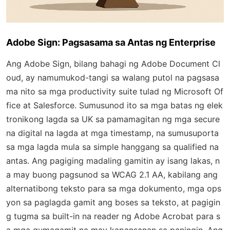
Adobe Sign: Pagsasama sa Antas ng Enterprise
Ang Adobe Sign, bilang bahagi ng Adobe Document Cl
oud, ay namumukod-tangi sa walang putol na pagsasa
ma nito sa mga productivity suite tulad ng Microsoft Of
fice at Salesforce. Sumusunod ito sa mga batas ng elek
tronikong lagda sa UK sa pamamagitan ng mga secure
na digital na lagda at mga timestamp, na sumusuporta
sa mga lagda mula sa simple hanggang sa qualified na
antas. Ang pagiging madaling gamitin ay isang lakas, n
a may buong pagsunod sa WCAG 2.1 AA, kabilang ang
alternatibong teksto para sa mga dokumento, mga ops
yon sa paglagda gamit ang boses sa teksto, at pagigin
g tugma sa built-in na reader ng Adobe Acrobat para s