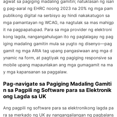
agwat sa pagiging madaling gamitin; natuklasan ng isan
g pag-aaral ng EHRC noong 2023 na 20% ng mga pam
publikong digital na serbisyo ay hindi nakakatugon sa
mga pamantayan ng WCAG, na nagtulak sa mas mahigp
it na pagpapatupad. Para sa mga provider ng elektroni
kong lagda, nangangahulugan ito ng paglalagay ng pag
iging madaling gamitin mula sa yugto ng disenyo—pag
gamit ng mga ARIA tag upang pangasiwaan ang mga d
ynamic na form, at pagtiyak ng pagiging responsive sa
mobile upang mapaunlakan ang mga gumagamit na ma
y mga kapansanan sa paggalaw.
Pag-navigate sa Pagiging Madaling Gamiti
n sa Pagpili ng Software para sa Elektronik
ong Lagda sa UK
Ang pagpili ng software para sa elektronikong lagda pa
ra sa merkado ng UK ay nangangailangan ng pagbalans