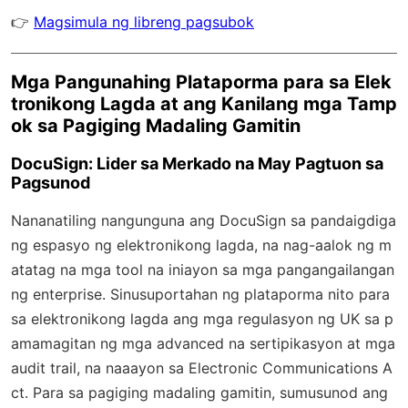
👉
Magsimula ng libreng pagsubok
Mga Pangunahing Plataporma para sa Elek
tronikong Lagda at ang Kanilang mga Tamp
ok sa Pagiging Madaling Gamitin
DocuSign: Lider sa Merkado na May Pagtuon sa
Pagsunod
Nananatiling nangunguna ang DocuSign sa pandaigdiga
ng espasyo ng elektronikong lagda, na nag-aalok ng m
atatag na mga tool na iniayon sa mga pangangailangan
ng enterprise. Sinusuportahan ng plataporma nito para
sa elektronikong lagda ang mga regulasyon ng UK sa p
amamagitan ng mga advanced na sertipikasyon at mga
audit trail, na naaayon sa Electronic Communications A
ct. Para sa pagiging madaling gamitin, sumusunod ang