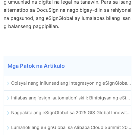
g umuunlad na digital na legal na tanawin. Para sa isang
alternatibo sa DocuSign na nagbibigay-diin sa rehiyonal
na pagsunod, ang eSignGlobal ay lumalabas bilang isan
g balanseng pagpipilian.
Mga Patok na Artikulo
Opisyal nang Inilunsad ang Integrasyon ng eSignGlobal sa Lark Multi-dimensional Table: Buong Awtomatiko ang Pagpirma at Pag-archive ng Elektronikong Kontrata
Inilabas ang 'esign-automation' skill: Binibigyan ng eSignGlobal ang OpenClaw ng mga awtomatikong e-signature
Nagpakita ang eSignGlobal sa 2025 GIS Global Innovation Exhibition
Lumahok ang eSignGlobal sa Alibaba Cloud Summit 2025 Hong Kong, na nagsusulong ng AI-driven na cloud innovation at digital trust