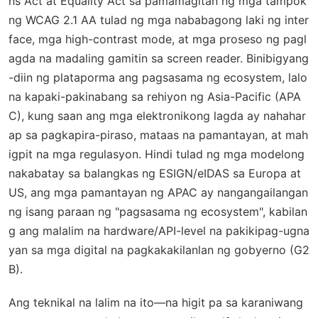
ns Act at Equality Act sa pamamagitan ng mga tampok
ng WCAG 2.1 AA tulad ng mga nababagong laki ng inter
face, mga high-contrast mode, at mga proseso ng pagl
agda na madaling gamitin sa screen reader. Binibigyang
-diin ng plataporma ang pagsasama ng ecosystem, lalo
na kapaki-pakinabang sa rehiyon ng Asia-Pacific (APA
C), kung saan ang mga elektronikong lagda ay nahahar
ap sa pagkapira-piraso, mataas na pamantayan, at mah
igpit na mga regulasyon. Hindi tulad ng mga modelong
nakabatay sa balangkas ng ESIGN/eIDAS sa Europa at
US, ang mga pamantayan ng APAC ay nangangailangan
ng isang paraan ng "pagsasama ng ecosystem", kabilan
g ang malalim na hardware/API-level na pakikipag-ugna
yan sa mga digital na pagkakakilanlan ng gobyerno (G2
B).
Ang teknikal na lalim na ito—na higit pa sa karaniwang