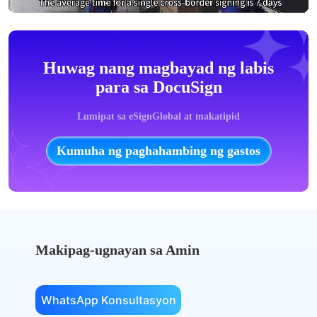
Huwag nang magbayad ng labis
para sa DocuSign
Lumipat sa eSignGlobal at makatipid
Kumuha ng paghahambing ng gastos
Makipag-ugnayan sa Amin
WhatsApp Konsultasyon