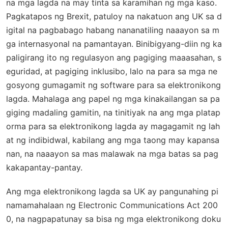
na mga lagda na may tinta sa karamihan ng mga kaso.
Pagkatapos ng Brexit, patuloy na nakatuon ang UK sa d
igital na pagbabago habang nananatiling naaayon sa m
ga internasyonal na pamantayan. Binibigyang-diin ng ka
paligirang ito ng regulasyon ang pagiging maaasahan, s
eguridad, at pagiging inklusibo, lalo na para sa mga ne
gosyong gumagamit ng software para sa elektronikong
lagda. Mahalaga ang papel ng mga kinakailangan sa pa
giging madaling gamitin, na tinitiyak na ang mga platap
orma para sa elektronikong lagda ay magagamit ng lah
at ng indibidwal, kabilang ang mga taong may kapansa
nan, na naaayon sa mas malawak na mga batas sa pag
kakapantay-pantay.
Ang mga elektronikong lagda sa UK ay pangunahing pi
namamahalaan ng Electronic Communications Act 200
0, na nagpapatunay sa bisa ng mga elektronikong doku