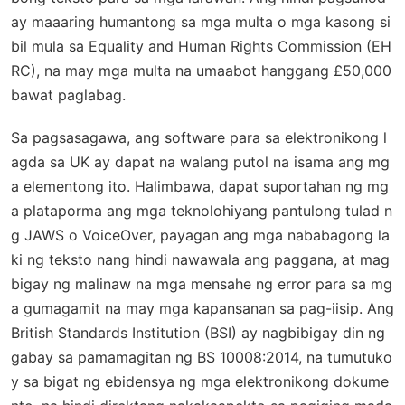
ay maaaring humantong sa mga multa o mga kasong si
bil mula sa Equality and Human Rights Commission (EH
RC), na may mga multa na umaabot hanggang £50,000
bawat paglabag.
Sa pagsasagawa, ang software para sa elektronikong l
agda sa UK ay dapat na walang putol na isama ang mg
a elementong ito. Halimbawa, dapat suportahan ng mg
a plataporma ang mga teknolohiyang pantulong tulad n
g JAWS o VoiceOver, payagan ang mga nababagong la
ki ng teksto nang hindi nawawala ang paggana, at mag
bigay ng malinaw na mga mensahe ng error para sa mg
a gumagamit na may mga kapansanan sa pag-iisip. Ang
British Standards Institution (BSI) ay nagbibigay din ng
gabay sa pamamagitan ng BS 10008:2014, na tumutuko
y sa bigat ng ebidensya ng mga elektronikong dokume