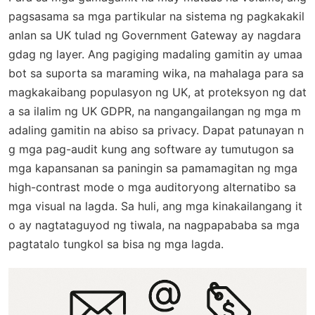
pagsasama sa mga partikular na sistema ng pagkakakil
anlan sa UK tulad ng Government Gateway ay nagdara
gdag ng layer. Ang pagiging madaling gamitin ay umaa
bot sa suporta sa maraming wika, na mahalaga para sa
magkakaibang populasyon ng UK, at proteksyon ng dat
a sa ilalim ng UK GDPR, na nangangailangan ng mga m
adaling gamitin na abiso sa privacy. Dapat patunayan n
g mga pag-audit kung ang software ay tumutugon sa
mga kapansanan sa paningin sa pamamagitan ng mga
high-contrast mode o mga auditoryong alternatibo sa
mga visual na lagda. Sa huli, ang mga kinakailangang it
o ay nagtataguyod ng tiwala, na nagpapababa sa mga
pagtatalo tungkol sa bisa ng mga lagda.