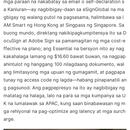
mga paraan na nakabatay sa email o self-declaration s
a Kanluran—ay nagbibigay-daan sa eSignGlobal na ma
gbigay ng walang putol na pagsasama, halimbawa sa i
AM Smart ng Hong Kong at Singpass ng Singapore. Sa
buong mundo, direktang nakikipagkumpitensya ito sa D
ocuSign at Adobe Sign sa pamamagitan ng mga cost-e
ffective na plano; ang Essential na bersyon nito ay nag
kakahalaga lamang ng $16.60 bawat buwan, na nagpap
ahintulot ng hanggang 100 nilagdaang dokumento, wal
ang limitasyong mga upuan ng gumagamit, at pagpapa
tunay ng access code ng lagda—habang pinapanatili an
g pagsunod. Ang pagpepresyo na ito ay nagbibigay ng
matatag na halaga, lalo na para sa mga kumpanya sa U
K na lumalawak sa APAC, kung saan binabawasan ng m
ga rehiyonal na pag-optimize ang latency at mga surch
arge.