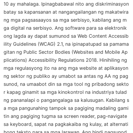
10 ay mahalaga. Ipinagbabawal nito ang diskriminasyon
batay sa kapansanan at nangangailangan ng makatwira
ng mga pagsasaayos sa mga serbisyo, kabilang ang m
ga digital na serbisyo. Ang software para sa elektronik
ong lagda ay dapat sumunod sa Web Content Accessib
ility Guidelines (WCAG) 2.1, na ipinapatupad sa pamama
gitan ng Public Sector Bodies (Websites and Mobile Ap
plications) Accessibility Regulations 2018. Hinihiling ng
mga regulasyong ito na ang mga website at aplikasyon
ng sektor ng publiko ay umabot sa antas ng AA ng pag
sunod, na umaabot din sa mga tool ng pribadong sekto
r kapag ginamit sa mga kinokontrol na industriya tulad
ng pananalapi o pangangalaga sa kalusugan. Kabilang s
a mga pangunahing tampok sa pagiging madaling gami
tin ang pagiging tugma sa screen reader, pag-navigate
sa keyboard, sapat na pagkakaiba ng kulay, at alternati
bong teksto para sa mga larawan. Ang hindi pagsunod