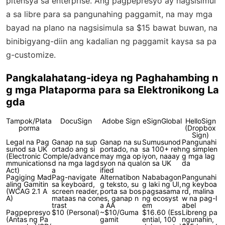
pitensya sa enterprise. Ang pagpepresyo ay nagsisimul
a sa libre para sa pangunahing paggamit, na may mga
bayad na plano na nagsisimula sa $15 bawat buwan, na
binibigyang-diin ang kadalian ng paggamit kaysa sa pa
g-customize.
Pangkalahatang-ideya ng Paghahambing n
g mga Plataporma para sa Elektronikong La
gda
Tampok/Plata
DocuSign
Adobe Sign
eSignGlobal
HelloSign
porma
(Dropbox
Sign)
Legal na Pag
Ganap na sup
Ganap na su
Sumusunod
Pangunahi
sunod sa UK
ortado ang si
portado, na
sa 100+ reh
ng simplen
(Electronic Co
mple/advance
may mga op
iyon, naaay
g mga lag
mmunications
d na mga lagd
syon na qual
on sa UK
da
Act)
a
ified
Pagiging Mad
Pag-navigate
Alternatibon
Nababagon
Pangunahi
aling Gamitin
sa keyboard,
g teksto, su
g laki ng UI,
ng keyboa
(WCAG 2.1 A
screen reader,
porta sa bos
pagsasama
rd, malina
A)
mataas na con
es, ganap n
ng ecosyst
w na pag-l
trast
a AA
em
abel
Pagpepresyo
$10 (Personal)
~$10/Guma
$16.60 (Ess
Libreng pa
(Antas ng Pa
gamit
ential, 100
ngunahin,