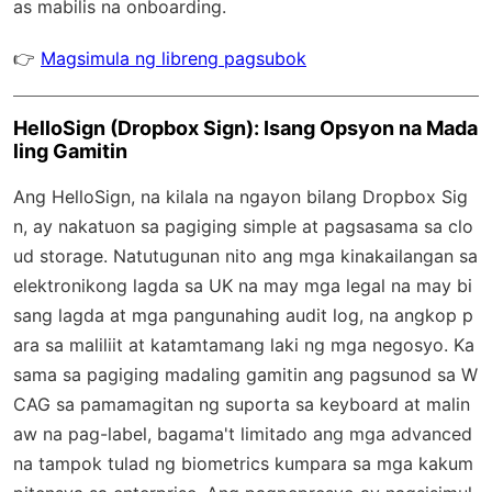
as mabilis na onboarding.
👉
Magsimula ng libreng pagsubok
HelloSign (Dropbox Sign): Isang Opsyon na Mada
ling Gamitin
Ang HelloSign, na kilala na ngayon bilang Dropbox Sig
n, ay nakatuon sa pagiging simple at pagsasama sa clo
ud storage. Natutugunan nito ang mga kinakailangan sa
elektronikong lagda sa UK na may mga legal na may bi
sang lagda at mga pangunahing audit log, na angkop p
ara sa maliliit at katamtamang laki ng mga negosyo. Ka
sama sa pagiging madaling gamitin ang pagsunod sa W
CAG sa pamamagitan ng suporta sa keyboard at malin
aw na pag-label, bagama't limitado ang mga advanced
na tampok tulad ng biometrics kumpara sa mga kakum