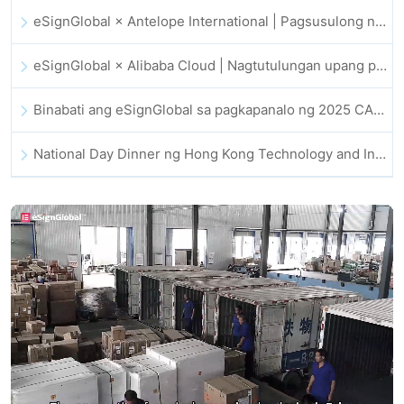
eSignGlobal × Antelope International | Pagsusulong ng ligtas at AI-driven na digital workflows
eSignGlobal × Alibaba Cloud | Nagtutulungan upang palakasin ang pandaigdigang digital trust para sa fintech
Binabati ang eSignGlobal sa pagkapanalo ng 2025 CAHK STAR Award
National Day Dinner ng Hong Kong Technology and Innovation Community