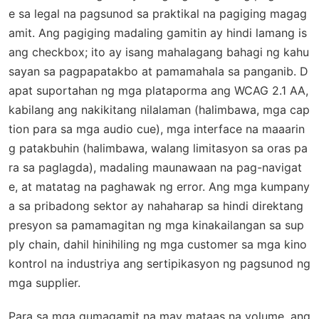
e sa legal na pagsunod sa praktikal na pagiging magag
amit. Ang pagiging madaling gamitin ay hindi lamang is
ang checkbox; ito ay isang mahalagang bahagi ng kahu
sayan sa pagpapatakbo at pamamahala sa panganib. D
apat suportahan ng mga plataporma ang WCAG 2.1 AA,
kabilang ang nakikitang nilalaman (halimbawa, mga cap
tion para sa mga audio cue), mga interface na maaarin
g patakbuhin (halimbawa, walang limitasyon sa oras pa
ra sa paglagda), madaling maunawaan na pag-navigat
e, at matatag na paghawak ng error. Ang mga kumpany
a sa pribadong sektor ay nahaharap sa hindi direktang
presyon sa pamamagitan ng mga kinakailangan sa sup
ply chain, dahil hinihiling ng mga customer sa mga kino
kontrol na industriya ang sertipikasyon ng pagsunod ng
mga supplier.
Para sa mga gumagamit na may mataas na volume, ang