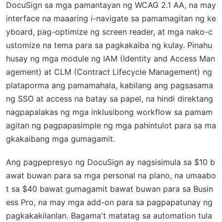
DocuSign sa mga pamantayan ng WCAG 2.1 AA, na may
interface na maaaring i-navigate sa pamamagitan ng ke
yboard, pag-optimize ng screen reader, at mga nako-c
ustomize na tema para sa pagkakaiba ng kulay. Pinahu
husay ng mga module ng IAM (Identity and Access Man
agement) at CLM (Contract Lifecycle Management) ng
plataporma ang pamamahala, kabilang ang pagsasama
ng SSO at access na batay sa papel, na hindi direktang
nagpapalakas ng mga inklusibong workflow sa pamam
agitan ng pagpapasimple ng mga pahintulot para sa ma
gkakaibang mga gumagamit.
Ang pagpepresyo ng DocuSign ay nagsisimula sa $10 b
awat buwan para sa mga personal na plano, na umaabo
t sa $40 bawat gumagamit bawat buwan para sa Busin
ess Pro, na may mga add-on para sa pagpapatunay ng
pagkakakilanlan. Bagama't matatag sa automation tula