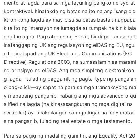
mento at lagda para sa mga layuning pangkomersyo at
kontraktwal. Itinatakda ng batas na ito na ang isang ele
ktronikong lagda ay may bisa sa batas basta't nagpapa
kita ito ng intensyon na lumagda at tumpak na kinikilala
ang lumagda. Pagkatapos ng Brexit, hindi pa lubusang t
inatanggap ng UK ang regulasyon ng eIDAS ng EU, ngu
nit ipinatupad ang UK Electronic Communications (EC
Directive) Regulations 2003, na sumasalamin sa marami
ng prinsipyo ng eIDAS. Ang mga simpleng elektronikon
g lagda—tulad ng paggamit ng pagta-type ng pangalan
o pag-click—ay sapat na para sa mga transaksyong ma
y mababang panganib, habang ang mga advanced o qu
alified na lagda (na kinasasangkutan ng mga digital na
sertipiko) ay kinakailangan sa mga lugar na may mataa
s na panganib, tulad ng real estate o mga testamento.
Para sa pagiging madaling gamitin, ang Equality Act 20