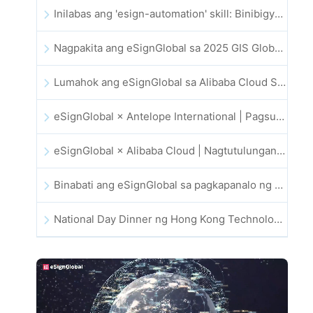
Inilabas ang 'esign-automation' skill: Binibigyan ng eSignGlobal ang OpenClaw ng mga awtomatikong e-signature
Nagpakita ang eSignGlobal sa 2025 GIS Global Innovation Exhibition
Lumahok ang eSignGlobal sa Alibaba Cloud Summit 2025 Hong Kong, na nagsusulong ng AI-driven na cloud innovation at digital trust
eSignGlobal × Antelope International | Pagsusulong ng ligtas at AI-driven na digital workflows
eSignGlobal × Alibaba Cloud | Nagtutulungan upang palakasin ang pandaigdigang digital trust para sa fintech
Binabati ang eSignGlobal sa pagkapanalo ng 2025 CAHK STAR Award
National Day Dinner ng Hong Kong Technology and Innovation Community