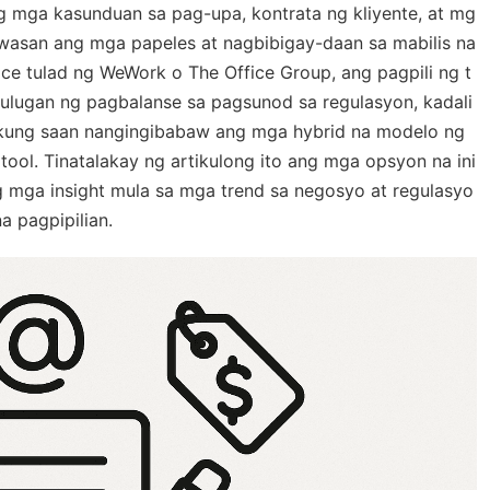
g mga kasunduan sa pag-upa, kontrata ng kliyente, at mg
wasan ang mga papeles at nagbibigay-daan sa mabilis na
e tulad ng WeWork o The Office Group, ang pagpili ng t
ulugan ng pagbalanse sa pagsunod sa regulasyon, kadali
 kung saan nangingibabaw ang mga hybrid na modelo ng
ool. Tinatalakay ng artikulong ito ang mga opsyon na ini
mga insight mula sa mga trend sa negosyo at regulasyo
 pagpipilian.