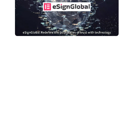
Huwag nang magbayad ng
labis para sa DocuSign
Lumipat sa eSignGlobal at makatipid
Kumuha ng paghahambing ng
gastos