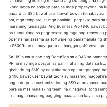
Nananatiling lider ng merkado ang DocuSign, na nag-
ikong lagda na angkop para sa mga propesyonal na kap
andard sa $25 bawat user bawat buwan (binabayaran t
am, mga template, at mga paalala—perpekto para sa
maraming lumalagda. Ang Business Pro ($40 bawat b
na tumutulong sa pagproseso ng mga pag-renew ng pa
oper na nagsasama sa software ng pamamahala ng sha
a $600/taon na may quota na hanggang 40 envelope
Sa UK, sumusunod ang DocuSign sa eIDAS sa pamama
PR na may mga opsyon sa paninirahan ng data sa EU
ghahatid ng SMS ay nagkakaroon ng karagdagang baya
g 100 bawat user bawat taon) ay maaaring magpahir
ang enterprise customization ng SSO at advanced aud
para sa mas malalaking team, na ginagawa itong isang
r na naghahanap ng pagiging maaasahan kaysa sa pagt