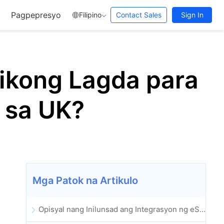
Pagpepresyo
Filipino
Contact Sales
Sign In
ikong Lagda para
 sa UK?
Mga Patok na Artikulo
Opisyal nang Inilunsad ang Integrasyon ng eSignGlobal sa Lark Multi-dimensional Table: Buong Awtomatiko ang Pagpirma at Pag-archive ng Elektronikong Kontrata