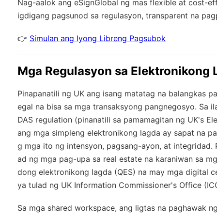
Nag-aalok ang
eSignGlobal
ng mas flexible at cost-e
igdigang pagsunod sa regulasyon
, transparent na pa
👉
Simulan ang Iyong Libreng Pagsubok
Mga Regulasyon sa Elektronikong 
Pinapanatili ng UK ang isang matatag na balangkas par
egal na bisa sa mga transaksyong pangnegosyo. Sa il
DAS regulation (pinanatili sa pamamagitan ng UK's Ele
ang mga simpleng elektronikong lagda ay sapat na pa
g mga ito ng intensyon, pagsang-ayon, at integridad.
ad ng mga pag-upa sa real estate na karaniwan sa m
dong elektronikong lagda (QES) na may mga digital 
ya tulad ng UK Information Commissioner's Office (IC
Sa mga shared workspace, ang ligtas na paghawak ng