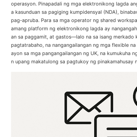
operasyon. Pinapadali ng mga elektronikong lagda an
a kasunduan sa pagiging kumpidensyal (NDA), binaba
pag-apruba. Para sa mga operator ng shared workspac
amang platform ng elektronikong lagda ay nangangah
an sa paggamit, at gastos—lalo na sa isang merkado
pagtatrabaho, na nangangailangan ng mga flexible na t
ayon sa mga pangangailangan ng UK, na kumukuha ng 
n upang makatulong sa pagtukoy ng pinakamahusay na