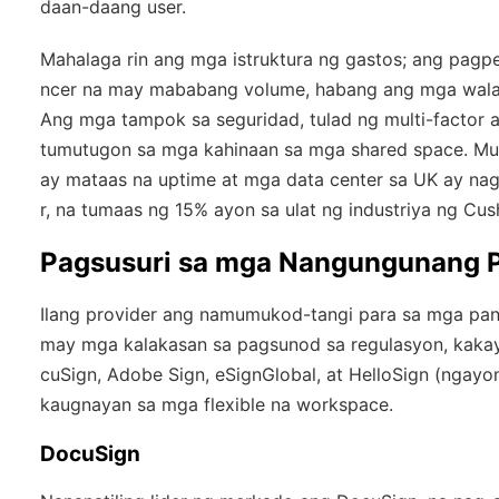
daan-daang user.
Mahalaga rin ang mga istruktura ng gastos; ang pagp
ncer na may mababang volume, habang ang mga walan
Ang mga tampok sa seguridad, tulad ng multi-factor a
tumutugon sa mga kahinaan sa mga shared space. Mu
ay mataas na uptime at mga data center sa UK ay nag
r, na tumaas ng 15% ayon sa ulat ng industriya ng C
Pagsusuri sa mga Nangungunang Pr
Ilang provider ang namumukod-tangi para sa mga pan
may mga kalakasan sa pagsunod sa regulasyon, kakay
cuSign, Adobe Sign, eSignGlobal, at HelloSign (ngay
kaugnayan sa mga flexible na workspace.
DocuSign