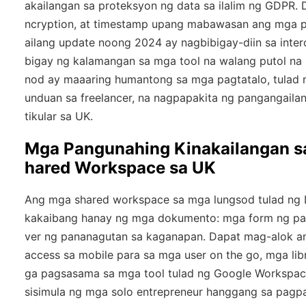
akailangan sa proteksyon ng data sa ilalim ng GDPR. 
ncryption, at timestamp upang mabawasan ang mga p
ailang update noong 2024 ay nagbibigay-diin sa intero
bigay ng kalamangan sa mga tool na walang putol na
nod ay maaaring humantong sa mga pagtatalo, tulad 
unduan sa freelancer, na nagpapakita ng pangangailan
tikular sa UK.
Mga Pangunahing Kinakailangan sa
hared Workspace sa UK
Ang mga shared workspace sa mga lungsod tulad ng 
kakaibang hanay ng mga dokumento: mga form ng pag
ver ng pananagutan sa kaganapan. Dapat mag-alok an
access sa mobile para sa mga user on the go, mga libr
ga pagsasama sa mga tool tulad ng Google Workspace o
sisimula ng mga solo entrepreneur hanggang sa pag