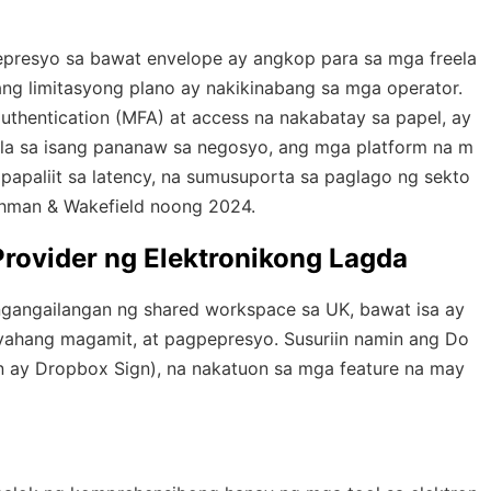
epresyo sa bawat envelope ay angkop para sa mga freela
g limitasyong plano ay nakikinabang sa mga operator.
uthentication (MFA) at access na nakabatay sa papel, ay
la sa isang pananaw sa negosyo, ang mga platform na m
papaliit sa latency, na sumusuporta sa paglago ng sekto
ushman & Wakefield noong 2024.
ovider ng Elektronikong Lagda
gangailangan ng shared workspace sa UK, bawat isa ay
ahang magamit, at pagpepresyo. Susuriin namin ang Do
on ay Dropbox Sign), na nakatuon sa mga feature na may