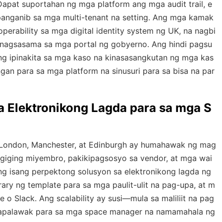
Dapat suportahan ng mga platform ang mga audit trail, e
anganib sa mga multi-tenant na setting. Ang mga kamak
perability sa mga digital identity system ng UK, na nagbi
 nagsasama sa mga portal ng gobyerno. Ang hindi pagsu
ng ipinakita sa mga kaso na kinasasangkutan ng mga kas
gan para sa mga platform na sinusuri para sa bisa na par
 Elektronikong Lagda para sa mga S
London, Manchester, at Edinburgh ay humahawak ng mag
iging miyembro, pakikipagsosyo sa vendor, at mga wai
g isang perpektong solusyon sa elektronikong lagda ng
ary ng template para sa mga paulit-ulit na pag-upa, at m
 Slack. Ang scalability ay susi—mula sa maliliit na pag
papalawak para sa mga space manager na namamahala ng