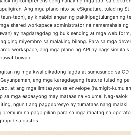
aalok ng komprehensibong hanay ng mga tool sa elektron
aligiran. Ang mga plano nito sa eSignature, tulad ng St
aun-taon), ay kinabibilangan ng pakikipagtulungan ng te
 mga shared workspace administrator na namamahala ng
uwan) ay nagdaragdag ng bulk sending at mga web form,
giging miyembro sa malaking bilang. Para sa mga devel
red workspace, ang mga plano ng API ay nagsisimula s
 bawat buwan.
gitan ng mga kwalipikadong lagda at sumusunod sa GD
. Gayunpaman, ang mga karagdagang feature tulad ng pa
d, at ang mga limitasyon sa envelope (humigit-kumulan
ap sa mga espasyong may mataas na volume. Nag-aalok
iting, ngunit ang pagpepresyo ay tumataas nang malaki
 premium na pagpipilian para sa mga itinatag na operato
itipid sa gastos.