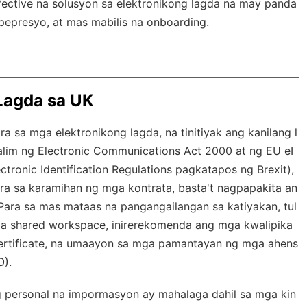
ffective na solusyon sa elektronikong lagda na may
panda
gpepresyo, at mas mabilis na onboarding.
Lagda sa UK
a sa mga elektronikong lagda, na tinitiyak ang kanilang l
alim ng Electronic Communications Act 2000 at ng EU eI
ctronic Identification Regulations pagkatapos ng Brexit),
ra sa karamihan ng mga kontrata, basta't nagpapakita an
 Para sa mas mataas na pangangailangan sa katiyakan, tul
ga shared workspace, inirerekomenda ang mga kwalipika
certificate, na umaayon sa mga pamantayan ng mga ahens
O).
 personal na impormasyon ay mahalaga dahil sa mga kin