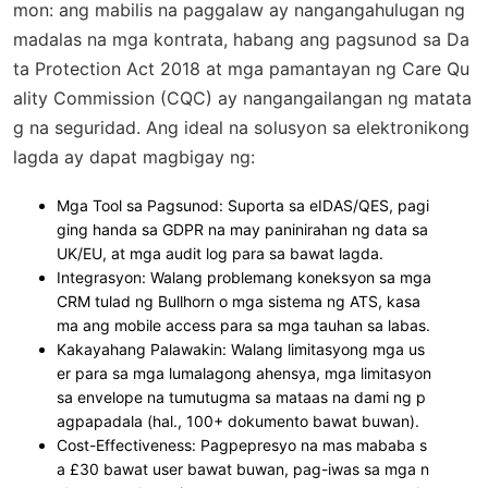
mon: ang mabilis na paggalaw ay nangangahulugan ng
madalas na mga kontrata, habang ang pagsunod sa Da
ta Protection Act 2018 at mga pamantayan ng Care Qu
ality Commission (CQC) ay nangangailangan ng matata
g na seguridad. Ang ideal na solusyon sa elektronikong
lagda ay dapat magbigay ng:
Mga Tool sa Pagsunod
: Suporta sa eIDAS/QES, pagi
ging handa sa GDPR na may paninirahan ng data sa
UK/EU, at mga audit log para sa bawat lagda.
Integrasyon
: Walang problemang koneksyon sa mga
CRM tulad ng Bullhorn o mga sistema ng ATS, kasa
ma ang mobile access para sa mga tauhan sa labas.
Kakayahang Palawakin
: Walang limitasyong mga us
er para sa mga lumalagong ahensya, mga limitasyon
sa envelope na tumutugma sa mataas na dami ng p
agpapadala (hal., 100+ dokumento bawat buwan).
Cost-Effectiveness
: Pagpepresyo na mas mababa s
a £30 bawat user bawat buwan, pag-iwas sa mga n