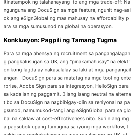
Itinatampok ng talahanayang ito ang mga trade-off: Na
ngunguna ang DocuSign sa mga feature, ngunit nag-aal
ok ang eSignGlobal ng mas mahusay na affordability p
ara sa mga sumusunod na global na operasyon.
Konklusyon: Pagpili ng Tamang Tugma
Para sa mga ahensya ng recruitment sa pangangalagan
g pangkalusugan sa UK, ang "pinakamahusay" na elektr
onikong lagda ay nakasalalay sa laki at mga pangangail
angan—DocuSign para sa matatag na mga tool ng ente
rprise, Adobe Sign para sa integrasyon, HelloSign para
sa kadalian ng paggamit. Bilang isang neutral na alterna
tibo sa DocuSign na nagbibigay-diin sa rehiyonal na pa
gsunod, namumukod-tangi ang eSignGlobal para sa glo
bal na saklaw at cost-effectiveness nito. Suriin ang mg
a pagsubok upang tumugma sa iyong mga workflow, ti
yakin ang pagkakahanay sa mga regulasyon ng UK, at