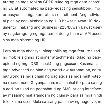
atatag na mga tool sa GDPR tulad ng mga data center
ng EU at automated na pag-redact ng sensitibong imp
ormasyon sa mga kontrata sa recruitment. Ang Individu
al plan ay nagkakahalaga ng £10 bawat buwan (10 dok
umento), habang ang Business (£23/buwan bawat user)
ay nagdaragdag ng mga template ng team at API acces
s sa mga sistema ng HR.
Para sa mga ahensya, pinapabilis ng mga feature tulad
ng mobile signing at signer attachments (tulad ng pag-
upload ng mga DBS check) ang pagsusuri. Kasama sa
mga advanced na plan ang workflow automation, na tu
mutulong sa mga chain ng paglagda sa mga multi-step
na recruitment. Gayunpaman, mas mahal ito para sa mg
a add-on tulad ng paghahatid ng SMS, at ang interface
ay maaaring makaramdam ng clumsy para sa mga hindi
teknikal na user. Mula sa isang pananaw ng negosyo, m