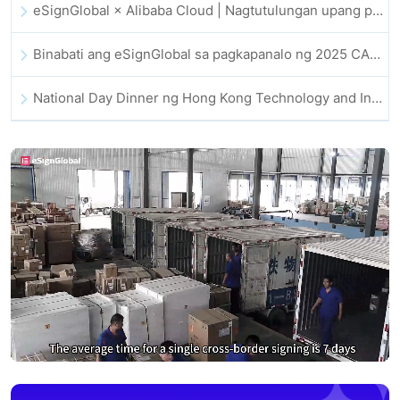
eSignGlobal × Alibaba Cloud | Nagtutulungan upang palakasin ang pandaigdigang digital trust para sa fintech
Binabati ang eSignGlobal sa pagkapanalo ng 2025 CAHK STAR Award
National Day Dinner ng Hong Kong Technology and Innovation Community