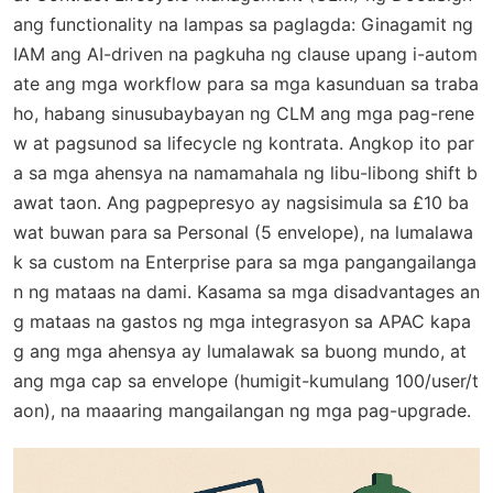
ang functionality na lampas sa paglagda: Ginagamit ng
IAM ang AI-driven na pagkuha ng clause upang i-autom
ate ang mga workflow para sa mga kasunduan sa traba
ho, habang sinusubaybayan ng CLM ang mga pag-rene
w at pagsunod sa lifecycle ng kontrata. Angkop ito par
a sa mga ahensya na namamahala ng libu-libong shift b
awat taon. Ang pagpepresyo ay nagsisimula sa £10 ba
wat buwan para sa Personal (5 envelope), na lumalawa
k sa custom na Enterprise para sa mga pangangailanga
n ng mataas na dami. Kasama sa mga disadvantages an
g mataas na gastos ng mga integrasyon sa APAC kapa
g ang mga ahensya ay lumalawak sa buong mundo, at
ang mga cap sa envelope (humigit-kumulang 100/user/t
aon), na maaaring mangailangan ng mga pag-upgrade.