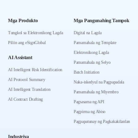
Mga Produkto
Mga Pangunahing Tampok
Tungkol sa Elektronikong Lagda
Digital na Lagda
Piliin ang eSignGlobal
Pamamahala ng Template
Elektronikong Lagda
AI Assistant
Pamamahala ng Selyo
AI Intelligent Risk Identification
Batch Initiation
AI Protocol Summary
Naka-iskedyul na Pagpapadala
AI Intelligent Translation
Pamamahala ng Miyembro
AI Contract Drafting
Pagsasama ng API
Pagpirma ng Abiso
Pagpapatunay ng Pagkakakilanlan
Industriya