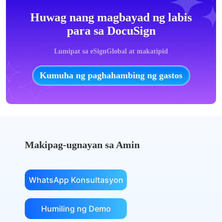
Huwag nang magbayad ng labis
para sa DocuSign
Lumipat sa eSignGlobal at makatipid
Kumuha ng paghahambing ng gastos
Makipag-ugnayan sa Amin
WhatsApp Konsultasyon
Humiling ng Demo