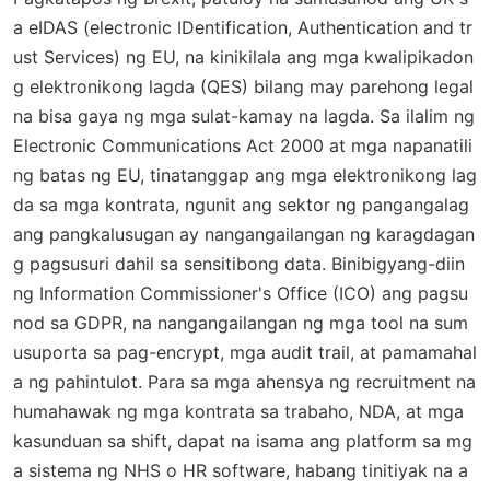
a eIDAS (electronic IDentification, Authentication and tr
ust Services) ng EU, na kinikilala ang mga kwalipikadon
g elektronikong lagda (QES) bilang may parehong legal
na bisa gaya ng mga sulat-kamay na lagda. Sa ilalim ng
Electronic Communications Act 2000 at mga napanatili
ng batas ng EU, tinatanggap ang mga elektronikong lag
da sa mga kontrata, ngunit ang sektor ng pangangalag
ang pangkalusugan ay nangangailangan ng karagdagan
g pagsusuri dahil sa sensitibong data. Binibigyang-diin
ng Information Commissioner's Office (ICO) ang pagsu
nod sa GDPR, na nangangailangan ng mga tool na sum
usuporta sa pag-encrypt, mga audit trail, at pamamahal
a ng pahintulot. Para sa mga ahensya ng recruitment na
humahawak ng mga kontrata sa trabaho, NDA, at mga
kasunduan sa shift, dapat na isama ang platform sa mg
a sistema ng NHS o HR software, habang tinitiyak na a