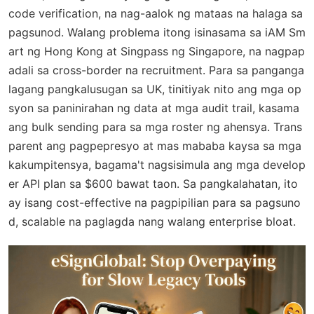
code verification, na nag-aalok ng mataas na halaga sa
pagsunod. Walang problema itong isinasama sa iAM Sm
art ng Hong Kong at Singpass ng Singapore, na nagpap
adali sa cross-border na recruitment. Para sa panganga
lagang pangkalusugan sa UK, tinitiyak nito ang mga op
syon sa paninirahan ng data at mga audit trail, kasama
ang bulk sending para sa mga roster ng ahensya. Trans
parent ang pagpepresyo at mas mababa kaysa sa mga
kakumpitensya, bagama't nagsisimula ang mga develop
er API plan sa $600 bawat taon. Sa pangkalahatan, ito
ay isang cost-effective na pagpipilian para sa pagsuno
d, scalable na paglagda nang walang enterprise bloat.