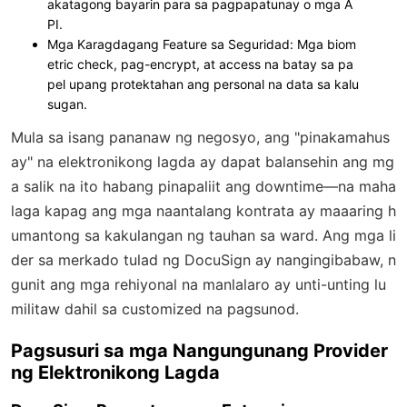
akatagong bayarin para sa pagpapatunay o mga A
PI.
Mga Karagdagang Feature sa Seguridad
: Mga biom
etric check, pag-encrypt, at access na batay sa pa
pel upang protektahan ang personal na data sa kalu
sugan.
Mula sa isang pananaw ng negosyo, ang "pinakamahus
ay" na elektronikong lagda ay dapat balansehin ang mg
a salik na ito habang pinapaliit ang downtime—na maha
laga kapag ang mga naantalang kontrata ay maaaring h
umantong sa kakulangan ng tauhan sa ward. Ang mga li
der sa merkado tulad ng DocuSign ay nangingibabaw, n
gunit ang mga rehiyonal na manlalaro ay unti-unting lu
militaw dahil sa customized na pagsunod.
Pagsusuri sa mga Nangungunang Provider
ng Elektronikong Lagda