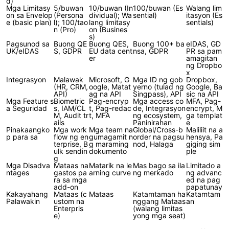
d)
Mga Limitasy
5/buwan
10/buwan (In
100/buwan (Es
Walang lim
on sa Envelop
(Persona
dividual); Wa
sential)
itasyon (Es
e (basic plan)
l); 100/tao
lang limitasy
sentials)
n (Pro)
on (Busines
s)
Pagsunod sa
Buong QE
Buong QES,
Buong 100+ ba
eIDAS, GD
UK/eIDAS
S, GDPR
EU data cent
nsa, GDPR
PR sa pam
er
amagitan
ng Dropbo
x
Integrasyon
Malawak
Microsoft, G
Mga ID ng gob
Dropbox,
(HR, CRM,
oogle, Matat
yerno (tulad ng
Google, Ba
API)
ag na API
Singpass), API
sic na API
Mga Feature s
Biometric
Pag-encryp
Mga access co
MFA, Pag-
a Seguridad
s, IAM/CL
t, Pag-redac
de, Integrasyon
encrypt, M
M, Audit tr
t, MFA
ng ecosystem,
ga templat
ails
Paninirahan
e
Pinakaangko
Mga work
Mga team na
Global/Cross-b
Maliliit na a
p para sa
flow ng en
gumagamit n
order na pagsu
hensya, Pa
terprise, B
g maraming
nod, Halaga
giging sim
ulk sendin
dokumento
ple
g
Mga Disadva
Mataas na
Matarik na le
Mas bago sa ila
Limitado a
ntages
gastos pa
arning curve
ng merkado
ng advanc
ra sa mga
ed na pag
add-on
papatunay
Kakayahang
Mataas (c
Mataas
Katamtaman ha
Katamtam
Palawakin
ustom na
nggang Mataas
an
Enterpris
(walang limitas
e)
yong mga seat)