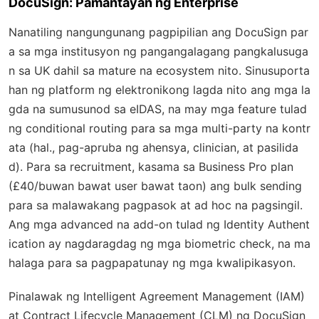
DocuSign: Pamantayan ng Enterprise
Nanatiling nangungunang pagpipilian ang DocuSign par
a sa mga institusyon ng pangangalagang pangkalusuga
n sa UK dahil sa mature na ecosystem nito. Sinusuporta
han ng platform ng elektronikong lagda nito ang mga la
gda na sumusunod sa eIDAS, na may mga feature tulad
ng conditional routing para sa mga multi-party na kontr
ata (hal., pag-apruba ng ahensya, clinician, at pasilida
d). Para sa recruitment, kasama sa Business Pro plan
(£40/buwan bawat user bawat taon) ang bulk sending
para sa malawakang pagpasok at ad hoc na pagsingil.
Ang mga advanced na add-on tulad ng Identity Authent
ication ay nagdaragdag ng mga biometric check, na ma
halaga para sa pagpapatunay ng mga kwalipikasyon.
Pinalawak ng Intelligent Agreement Management (IAM)
at Contract Lifecycle Management (CLM) ng DocuSign