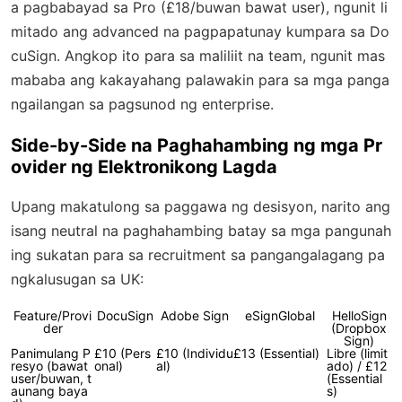
a pagbabayad sa Pro (£18/buwan bawat user), ngunit li
mitado ang advanced na pagpapatunay kumpara sa Do
cuSign. Angkop ito para sa maliliit na team, ngunit mas
mababa ang kakayahang palawakin para sa mga panga
ngailangan sa pagsunod ng enterprise.
Side-by-Side na Paghahambing ng mga Pr
ovider ng Elektronikong Lagda
Upang makatulong sa paggawa ng desisyon, narito ang
isang neutral na paghahambing batay sa mga pangunah
ing sukatan para sa recruitment sa pangangalagang pa
ngkalusugan sa UK:
Feature/Provi
DocuSign
Adobe Sign
eSignGlobal
HelloSign
der
(Dropbox
Sign)
Panimulang P
£10 (Pers
£10 (Individu
£13 (Essential)
Libre (limit
resyo (bawat
onal)
al)
ado) / £12
user/buwan, t
(Essential
aunang baya
s)