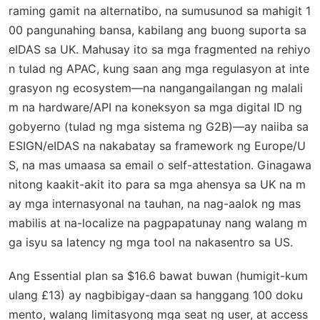
raming gamit na alternatibo, na sumusunod sa mahigit 1
00 pangunahing bansa, kabilang ang buong suporta sa
eIDAS sa UK. Mahusay ito sa mga fragmented na rehiyo
n tulad ng APAC, kung saan ang mga regulasyon at inte
grasyon ng ecosystem—na nangangailangan ng malali
m na hardware/API na koneksyon sa mga digital ID ng
gobyerno (tulad ng mga sistema ng G2B)—ay naiiba sa
ESIGN/eIDAS na nakabatay sa framework ng Europe/U
S, na mas umaasa sa email o self-attestation. Ginagawa
nitong kaakit-akit ito para sa mga ahensya sa UK na m
ay mga internasyonal na tauhan, na nag-aalok ng mas
mabilis at na-localize na pagpapatunay nang walang m
ga isyu sa latency ng mga tool na nakasentro sa US.
Ang Essential plan sa $16.6 bawat buwan (humigit-kum
ulang £13) ay nagbibigay-daan sa hanggang 100 doku
mento, walang limitasyong mga seat ng user, at access