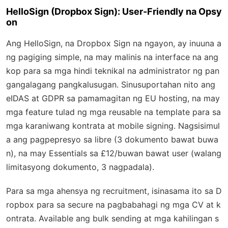
HelloSign (Dropbox Sign): User-Friendly na Opsy
on
Ang HelloSign, na Dropbox Sign na ngayon, ay inuuna a
ng pagiging simple, na may malinis na interface na ang
kop para sa mga hindi teknikal na administrator ng pan
gangalagang pangkalusugan. Sinusuportahan nito ang
eIDAS at GDPR sa pamamagitan ng EU hosting, na may
mga feature tulad ng mga reusable na template para sa
mga karaniwang kontrata at mobile signing. Nagsisimul
a ang pagpepresyo sa libre (3 dokumento bawat buwa
n), na may Essentials sa £12/buwan bawat user (walang
limitasyong dokumento, 3 nagpadala).
Para sa mga ahensya ng recruitment, isinasama ito sa D
ropbox para sa secure na pagbabahagi ng mga CV at k
ontrata. Available ang bulk sending at mga kahilingan s