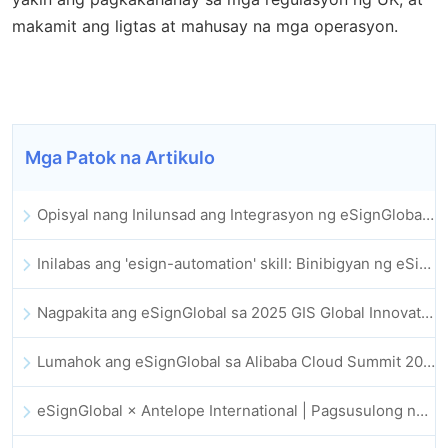
makamit ang ligtas at mahusay na mga operasyon.
Mga Patok na Artikulo
Opisyal nang Inilunsad ang Integrasyon ng eSignGlobal sa Lark Multi-dimensional Table: Buong Awtomatiko ang Pagpirma at Pag-archive ng Elektronikong Kontrata
Inilabas ang 'esign-automation' skill: Binibigyan ng eSignGlobal ang OpenClaw ng mga awtomatikong e-signature
Nagpakita ang eSignGlobal sa 2025 GIS Global Innovation Exhibition
Lumahok ang eSignGlobal sa Alibaba Cloud Summit 2025 Hong Kong, na nagsusulong ng AI-driven na cloud innovation at digital trust
eSignGlobal × Antelope International | Pagsusulong ng ligtas at AI-driven na digital workflows