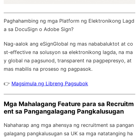
Paghahambing ng mga Platform ng Elektronikong Lagd
a sa DocuSign o Adobe Sign?
Nag-aalok ang
eSignGlobal
ng mas nababaluktot at co
st-effective na solusyon sa elektronikong lagda, na ma
y
global na pagsunod
, transparent na pagpepresyo, at
mas mabilis na proseso ng pagpasok.
👉
Magsimula ng Libreng Pagsubok
Mga Mahalagang Feature para sa Recruitm
ent sa Pangangalagang Pangkalusugan
Nahaharap ang mga ahensya ng recruitment sa pangan
galagang pangkalusugan sa UK sa mga natatanging ha