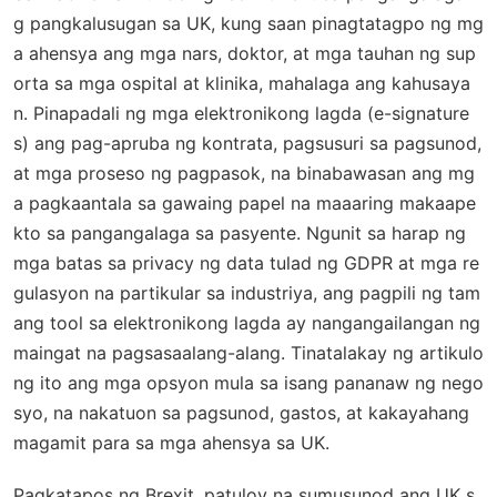
g pangkalusugan sa UK, kung saan pinagtatagpo ng mg
a ahensya ang mga nars, doktor, at mga tauhan ng sup
orta sa mga ospital at klinika, mahalaga ang kahusaya
n. Pinapadali ng mga elektronikong lagda (e-signature
s) ang pag-apruba ng kontrata, pagsusuri sa pagsunod,
at mga proseso ng pagpasok, na binabawasan ang mg
a pagkaantala sa gawaing papel na maaaring makaape
kto sa pangangalaga sa pasyente. Ngunit sa harap ng
mga batas sa privacy ng data tulad ng GDPR at mga re
gulasyon na partikular sa industriya, ang pagpili ng tam
ang tool sa elektronikong lagda ay nangangailangan ng
maingat na pagsasaalang-alang. Tinatalakay ng artikulo
ng ito ang mga opsyon mula sa isang pananaw ng nego
syo, na nakatuon sa pagsunod, gastos, at kakayahang
magamit para sa mga ahensya sa UK.
Pagkatapos ng Brexit, patuloy na sumusunod ang UK s