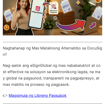
Naghahanap ng Mas Matalinong Alternatibo sa DocuSig
n?
Nag-aalok ang
eSignGlobal
ng mas nababaluktot at co
st-effective na solusyon sa elektronikong lagda, na ma
y
global na pagsunod
, transparent na pagpepresyo, at
mas mabilis na proseso ng pagpasok.
👉
Magsimula ng Libreng Pagsubok