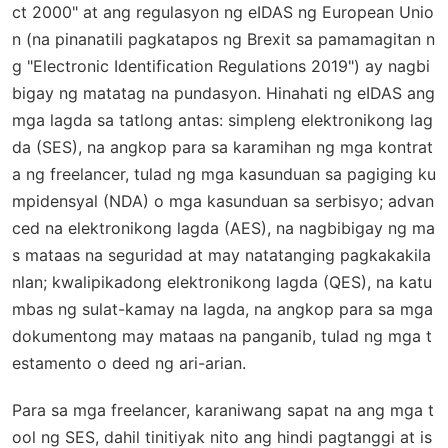
ct 2000" at ang regulasyon ng eIDAS ng European Unio
n (na pinanatili pagkatapos ng Brexit sa pamamagitan n
g "Electronic Identification Regulations 2019") ay nagbi
bigay ng matatag na pundasyon. Hinahati ng eIDAS ang
mga lagda sa tatlong antas: simpleng elektronikong lag
da (SES), na angkop para sa karamihan ng mga kontrat
a ng freelancer, tulad ng mga kasunduan sa pagiging ku
mpidensyal (NDA) o mga kasunduan sa serbisyo; advan
ced na elektronikong lagda (AES), na nagbibigay ng ma
s mataas na seguridad at may natatanging pagkakakila
nlan; kwalipikadong elektronikong lagda (QES), na katu
mbas ng sulat-kamay na lagda, na angkop para sa mga
dokumentong may mataas na panganib, tulad ng mga t
estamento o deed ng ari-arian.
Para sa mga freelancer, karaniwang sapat na ang mga t
ool ng SES, dahil tinitiyak nito ang hindi pagtanggi at is