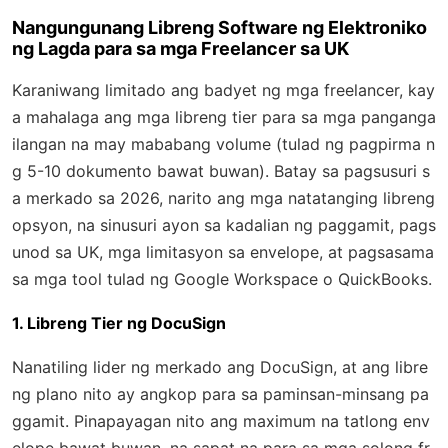
Nangungunang Libreng Software ng Elektroniko
ng Lagda para sa mga Freelancer sa UK
Karaniwang limitado ang badyet ng mga freelancer, kay
a mahalaga ang mga libreng tier para sa mga panganga
ilangan na may mababang volume (tulad ng pagpirma n
g 5-10 dokumento bawat buwan). Batay sa pagsusuri s
a merkado sa 2026, narito ang mga natatanging libreng
opsyon, na sinusuri ayon sa kadalian ng paggamit, pags
unod sa UK, mga limitasyon sa envelope, at pagsasama
sa mga tool tulad ng Google Workspace o QuickBooks.
1. Libreng Tier ng DocuSign
Nanatiling lider ng merkado ang DocuSign, at ang libre
ng plano nito ay angkop para sa paminsan-minsang pa
ggamit. Pinapayagan nito ang maximum na tatlong env