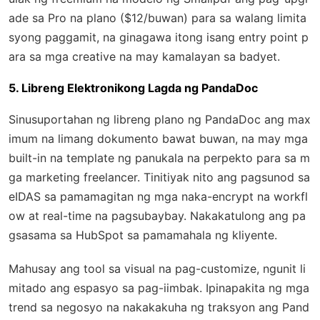
ade sa Pro na plano ($12/buwan) para sa walang limita
syong paggamit, na ginagawa itong isang entry point p
ara sa mga creative na may kamalayan sa badyet.
5. Libreng Elektronikong Lagda ng PandaDoc
Sinusuportahan ng libreng plano ng PandaDoc ang max
imum na limang dokumento bawat buwan, na may mga
built-in na template ng panukala na perpekto para sa m
ga marketing freelancer. Tinitiyak nito ang pagsunod sa
eIDAS sa pamamagitan ng mga naka-encrypt na workfl
ow at real-time na pagsubaybay. Nakakatulong ang pa
gsasama sa HubSpot sa pamamahala ng kliyente.
Mahusay ang tool sa visual na pag-customize, ngunit li
mitado ang espasyo sa pag-iimbak. Ipinapakita ng mga
trend sa negosyo na nakakakuha ng traksyon ang Pand