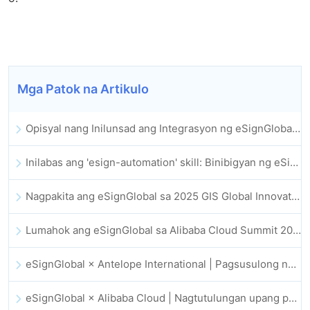
Mga Patok na Artikulo
Opisyal nang Inilunsad ang Integrasyon ng eSignGlobal sa Lark Multi-dimensional Table: Buong Awtomatiko ang Pagpirma at Pag-archive ng Elektronikong Kontrata
Inilabas ang 'esign-automation' skill: Binibigyan ng eSignGlobal ang OpenClaw ng mga awtomatikong e-signature
Nagpakita ang eSignGlobal sa 2025 GIS Global Innovation Exhibition
Lumahok ang eSignGlobal sa Alibaba Cloud Summit 2025 Hong Kong, na nagsusulong ng AI-driven na cloud innovation at digital trust
eSignGlobal × Antelope International | Pagsusulong ng ligtas at AI-driven na digital workflows
eSignGlobal × Alibaba Cloud | Nagtutulungan upang palakasin ang pandaigdigang digital trust para sa fintech