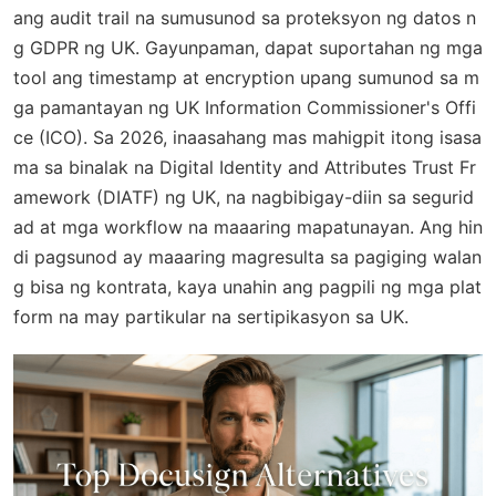
ang audit trail na sumusunod sa proteksyon ng datos n
g GDPR ng UK. Gayunpaman, dapat suportahan ng mga
tool ang timestamp at encryption upang sumunod sa m
ga pamantayan ng UK Information Commissioner's Offi
ce (ICO). Sa 2026, inaasahang mas mahigpit itong isasa
ma sa binalak na Digital Identity and Attributes Trust Fr
amework (DIATF) ng UK, na nagbibigay-diin sa segurid
ad at mga workflow na maaaring mapatunayan. Ang hin
di pagsunod ay maaaring magresulta sa pagiging walan
g bisa ng kontrata, kaya unahin ang pagpili ng mga plat
form na may partikular na sertipikasyon sa UK.