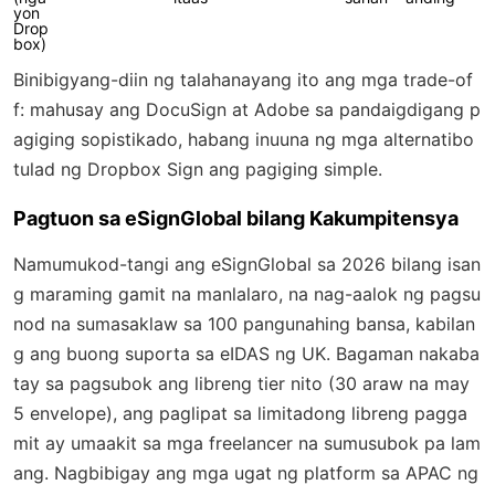
yon
Drop
box)
Binibigyang-diin ng talahanayang ito ang mga trade-of
f: mahusay ang DocuSign at Adobe sa pandaigdigang p
agiging sopistikado, habang inuuna ng mga alternatibo
tulad ng Dropbox Sign ang pagiging simple.
Pagtuon sa eSignGlobal bilang Kakumpitensya
Namumukod-tangi ang eSignGlobal sa 2026 bilang isan
g maraming gamit na manlalaro, na nag-aalok ng pagsu
nod na sumasaklaw sa 100 pangunahing bansa, kabilan
g ang buong suporta sa eIDAS ng UK. Bagaman nakaba
tay sa pagsubok ang libreng tier nito (30 araw na may
5 envelope), ang paglipat sa limitadong libreng pagga
mit ay umaakit sa mga freelancer na sumusubok pa lam
ang. Nagbibigay ang mga ugat ng platform sa APAC ng