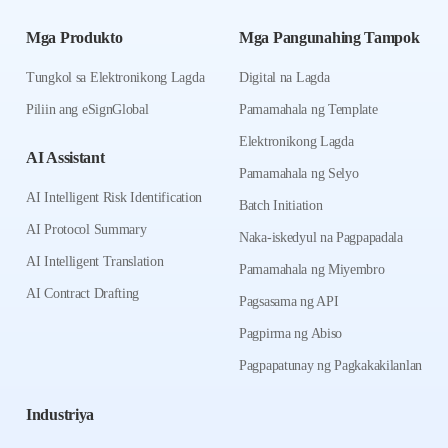
Mga Produkto
Mga Pangunahing Tampok
Tungkol sa Elektronikong Lagda
Digital na Lagda
Piliin ang eSignGlobal
Pamamahala ng Template
Elektronikong Lagda
AI Assistant
Pamamahala ng Selyo
AI Intelligent Risk Identification
Batch Initiation
AI Protocol Summary
Naka-iskedyul na Pagpapadala
AI Intelligent Translation
Pamamahala ng Miyembro
AI Contract Drafting
Pagsasama ng API
Pagpirma ng Abiso
Pagpapatunay ng Pagkakakilanlan
Industriya