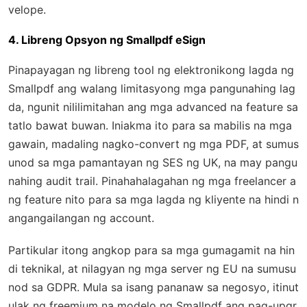
velope.
4. Libreng Opsyon ng Smallpdf eSign
Pinapayagan ng libreng tool ng elektronikong lagda ng
Smallpdf ang walang limitasyong mga pangunahing lag
da, ngunit nililimitahan ang mga advanced na feature sa
tatlo bawat buwan. Iniakma ito para sa mabilis na mga
gawain, madaling nagko-convert ng mga PDF, at sumus
unod sa mga pamantayan ng SES ng UK, na may pangu
nahing audit trail. Pinahahalagahan ng mga freelancer a
ng feature nito para sa mga lagda ng kliyente na hindi n
angangailangan ng account.
Partikular itong angkop para sa mga gumagamit na hin
di teknikal, at nilagyan ng mga server ng EU na sumusu
nod sa GDPR. Mula sa isang pananaw sa negosyo, itinut
ulak ng freemium na modelo ng Smallpdf ang pag-upgr