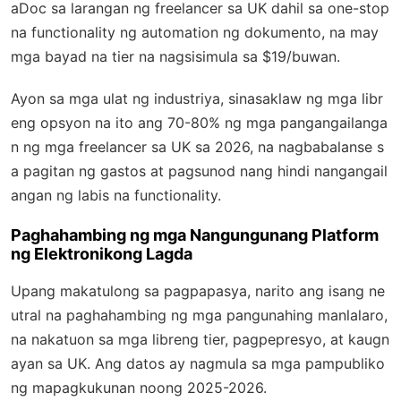
aDoc sa larangan ng freelancer sa UK dahil sa one-stop
na functionality ng automation ng dokumento, na may
mga bayad na tier na nagsisimula sa $19/buwan.
Ayon sa mga ulat ng industriya, sinasaklaw ng mga libr
eng opsyon na ito ang 70-80% ng mga pangangailanga
n ng mga freelancer sa UK sa 2026, na nagbabalanse s
a pagitan ng gastos at pagsunod nang hindi nangangail
angan ng labis na functionality.
Paghahambing ng mga Nangungunang Platform
ng Elektronikong Lagda
Upang makatulong sa pagpapasya, narito ang isang ne
utral na paghahambing ng mga pangunahing manlalaro,
na nakatuon sa mga libreng tier, pagpepresyo, at kaugn
ayan sa UK. Ang datos ay nagmula sa mga pampubliko
ng mapagkukunan noong 2025-2026.