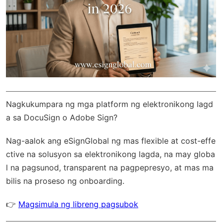
Nagkukumpara ng mga platform ng elektronikong lagd
a sa DocuSign o Adobe Sign?
Nag-aalok ang
eSignGlobal
ng mas flexible at cost-effe
ctive na solusyon sa elektronikong lagda, na may
globa
l na pagsunod
, transparent na pagpepresyo, at mas ma
bilis na proseso ng onboarding.
👉
Magsimula ng libreng pagsubok