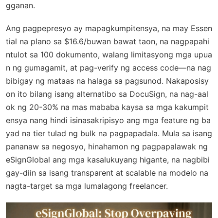
gganan.
Ang pagpepresyo ay mapagkumpitensya, na may Essen
tial na plano sa $16.6/buwan bawat taon, na nagpapahi
ntulot sa 100 dokumento, walang limitasyong mga upua
n ng gumagamit, at pag-verify ng access code—na nag
bibigay ng mataas na halaga sa pagsunod. Nakaposisy
on ito bilang isang alternatibo sa DocuSign, na nag-aal
ok ng 20-30% na mas mababa kaysa sa mga kakumpit
ensya nang hindi isinasakripisyo ang mga feature ng ba
yad na tier tulad ng bulk na pagpapadala. Mula sa isang
pananaw sa negosyo, hinahamon ng pagpapalawak ng
eSignGlobal ang mga kasalukuyang higante, na nagbibi
gay-diin sa isang transparent at scalable na modelo na
nagta-target sa mga lumalagong freelancer.