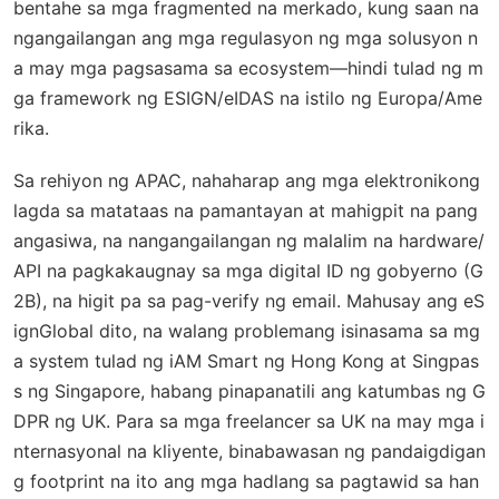
bentahe sa mga fragmented na merkado, kung saan na
ngangailangan ang mga regulasyon ng mga solusyon n
a may mga pagsasama sa ecosystem—hindi tulad ng m
ga framework ng ESIGN/eIDAS na istilo ng Europa/Ame
rika.
Sa rehiyon ng APAC, nahaharap ang mga elektronikong
lagda sa matataas na pamantayan at mahigpit na pang
angasiwa, na nangangailangan ng malalim na hardware/
API na pagkakaugnay sa mga digital ID ng gobyerno (G
2B), na higit pa sa pag-verify ng email. Mahusay ang eS
ignGlobal dito, na walang problemang isinasama sa mg
a system tulad ng iAM Smart ng Hong Kong at Singpas
s ng Singapore, habang pinapanatili ang katumbas ng G
DPR ng UK. Para sa mga freelancer sa UK na may mga i
nternasyonal na kliyente, binabawasan ng pandaigdigan
g footprint na ito ang mga hadlang sa pagtawid sa han