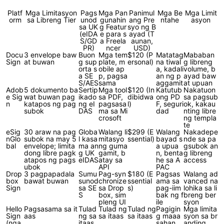
Platf
Mga Limitasyon
Pags
Mga Pan
Panimul
Mga Be
Mga Limit
orm
sa Libreng Tier
unod
gunahin
ang Pre
ntahe
asyon
sa UK
g Featur
syo ng B
(eIDA
e para s
ayad (T
S/GD
a Freela
aunan,
PR)
ncer
USD)
Docu
3 envelope baw
Buon
Mga tem
$120 (P
Matatag
Mababan
Sign
at buwan
g sup
plate, m
ersonal)
na tiwal
g libreng
orta s
obile ap
a, kadali
volume, b
a SE
p, pagsa
an ng p
ayad baw
S/AES
sama
aggamit
at upuan
Adob
5 dokumento ba
Sertip
Mga tool
$120 (In
Katutub
Nakatuon
e Sig
wat buwan pag
ikado
sa PDF,
dibidwa
ong PD
sa pagsub
n
katapos ng pag
ng eI
pagsasa
l)
F, seguri
ok, kakau
subok
DAS
ma sa Mi
dad
nting libre
crosoft
ng templa
te
eSig
30 araw na pag
Globa
Walang li
$299 (E
Walang
Nakadepe
nGlo
subok na may 5
l kasa
mitasyo
ssential)
bayad s
nde sa pa
bal
envelope; limita
ma an
ng guma
a upua
gsubok an
dong libre pagk
g UK
gamit, b
n, benta
g libreng
atapos ng pags
eIDAS
atay sa
he sa A
access
ubok
API
PAC
Drop
3 pagpapadala
Sumu
Pag-syn
$180 (E
Pagsas
Walang ad
box
bawat buwan
sunod
chronize
ssential
ama sa
vanced na
Sign
sa SE
sa Drop
s)
pag-iim
lohika sa li
S
box, sim
bak ng f
breng ber
pleng UI
ile
syon
Hello
Pagsasama sa it
Tulad
Tulad ng
Tulad ng
Pagigin
Mga limita
Sign
aas
ng sa
sa itaas
sa itaas
g maaa
syon sa br
(nga
itaas
sahan
anding