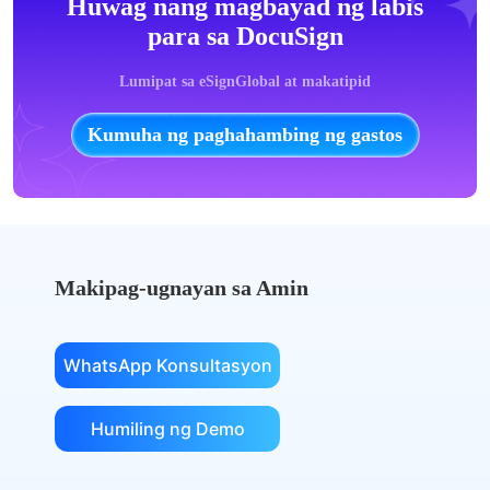
Huwag nang magbayad ng labis
para sa DocuSign
Lumipat sa eSignGlobal at makatipid
Kumuha ng paghahambing ng gastos
Makipag-ugnayan sa Amin
WhatsApp Konsultasyon
Humiling ng Demo