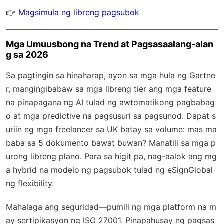
👉
Magsimula ng libreng pagsubok
Mga Umuusbong na Trend at Pagsasaalang-alan
g sa 2026
Sa pagtingin sa hinaharap, ayon sa mga hula ng Gartne
r, mangingibabaw sa mga libreng tier ang mga feature
na pinapagana ng AI tulad ng awtomatikong pagbabag
o at mga predictive na pagsusuri sa pagsunod. Dapat s
uriin ng mga freelancer sa UK batay sa volume: mas ma
baba sa 5 dokumento bawat buwan? Manatili sa mga p
urong libreng plano. Para sa higit pa, nag-aalok ang mg
a hybrid na modelo ng pagsubok tulad ng eSignGlobal
ng flexibility.
Mahalaga ang seguridad—pumili ng mga platform na m
ay sertipikasyon ng ISO 27001. Pinapahusay ng pagsas