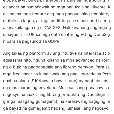
elope bawat buwan, na sapat na para sa mga solong fr
eelancer na humahawak ng mga panukala sa kliyente. K
asama sa mga feature ang mga pangunahing template,
mobile na lagda, at mga audit log na sumusunod sa mg
a kinakailangan ng eIDAS SES. Nakikinabang ang mga g
umagamit sa UK sa mga data center ng EU ng DocuSig
n para sa pagsunod sa GDPR.
Ang lakas ng platform ay ang intuitive na interface at p
agsasama nito, ngunit kulang sa mga advanced na routi
ng o bulk na pagpapadala ang libreng bersyon. Para sa
mga freelancer na lumalawak, ang pag-upgrade sa Pers
onal na plano ($10/buwan bawat taon) ay nagbubukas
ng mas maraming envelope. Mula sa isang pananaw sa
negosyo, umaakit ang libreng produkto ng DocuSign n
g mga maagang gumagamit, na karaniwang nagiging m
ga bayad na gumagamit habang lumalaki ang negosyo