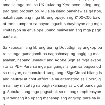
ama sa mga tool sa UK (tulad ng Xero accounting) ang
pagiging produktibo. Mula sa isang pananaw sa gastos,
nakakatipid ang mga libreng opsyon ng £100-200 baw
at taon kumpara sa bayad, ngunit subaybayan ang mga
limitasyon sa envelope upang maiwasan ang mga pagk
aantala.
Sa kabuuan, ang libreng tier ng DocuSign ay angkop pa
ra sa mga gumagamit na naghahanap ng pagiging maa
asahan, habang umaakit ang Adobe Sign sa mga ekspe
rto sa PDF. Para sa mga pangangailangan sa pagsunod
sa rehiyon, namumukod-tangi ang eSignGlobal bilang is
ang neutral at cost-effective na alternatibo sa DocuSig
n na may matatag na pagkakahanay sa UK at pandaigdi
g. Subukan ang mga pagsubok sa mapagkumpitensyan
g larangang ito upang mahanap ang angkop para sa iy
o.