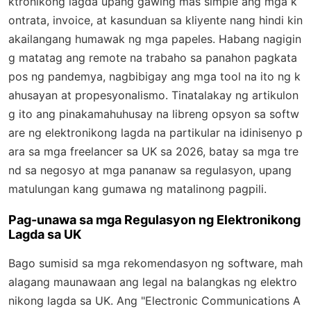
ktronikong lagda upang gawing mas simple ang mga k
ontrata, invoice, at kasunduan sa kliyente nang hindi kin
akailangang humawak ng mga papeles. Habang nagigin
g matatag ang remote na trabaho sa panahon pagkata
pos ng pandemya, nagbibigay ang mga tool na ito ng k
ahusayan at propesyonalismo. Tinatalakay ng artikulon
g ito ang pinakamahuhusay na libreng opsyon sa softw
are ng elektronikong lagda na partikular na idinisenyo p
ara sa mga freelancer sa UK sa 2026, batay sa mga tre
nd sa negosyo at mga pananaw sa regulasyon, upang
matulungan kang gumawa ng matalinong pagpili.
Pag-unawa sa mga Regulasyon ng Elektronikong
Lagda sa UK
Bago sumisid sa mga rekomendasyon ng software, mah
alagang maunawaan ang legal na balangkas ng elektro
nikong lagda sa UK. Ang "Electronic Communications A