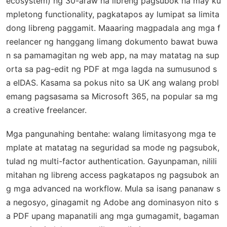
ecosystem) ng 30-araw na libreng pagsubok na may ku
mpletong functionality, pagkatapos ay lumipat sa limita
dong libreng paggamit. Maaaring magpadala ang mga f
reelancer ng hanggang limang dokumento bawat buwa
n sa pamamagitan ng web app, na may matatag na sup
orta sa pag-edit ng PDF at mga lagda na sumusunod s
a eIDAS. Kasama sa pokus nito sa UK ang walang probl
emang pagsasama sa Microsoft 365, na popular sa mg
a creative freelancer.
Mga pangunahing bentahe: walang limitasyong mga te
mplate at matatag na seguridad sa mode ng pagsubok,
tulad ng multi-factor authentication. Gayunpaman, nilili
mitahan ng libreng access pagkatapos ng pagsubok an
g mga advanced na workflow. Mula sa isang pananaw s
a negosyo, ginagamit ng Adobe ang dominasyon nito s
a PDF upang mapanatili ang mga gumagamit, bagaman