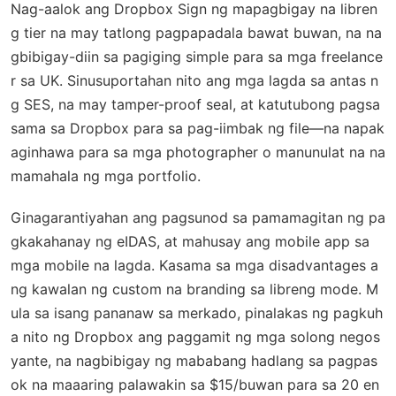
Nag-aalok ang Dropbox Sign ng mapagbigay na libren
g tier na may tatlong pagpapadala bawat buwan, na na
gbibigay-diin sa pagiging simple para sa mga freelance
r sa UK. Sinusuportahan nito ang mga lagda sa antas n
g SES, na may tamper-proof seal, at katutubong pagsa
sama sa Dropbox para sa pag-iimbak ng file—na napak
aginhawa para sa mga photographer o manunulat na na
mamahala ng mga portfolio.
Ginagarantiyahan ang pagsunod sa pamamagitan ng pa
gkakahanay ng eIDAS, at mahusay ang mobile app sa
mga mobile na lagda. Kasama sa mga disadvantages a
ng kawalan ng custom na branding sa libreng mode. M
ula sa isang pananaw sa merkado, pinalakas ng pagkuh
a nito ng Dropbox ang paggamit ng mga solong negos
yante, na nagbibigay ng mababang hadlang sa pagpas
ok na maaaring palawakin sa $15/buwan para sa 20 en