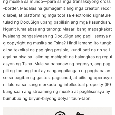
ng musika sa mundo—para sa mga transaksyong cross
-border. Madalas na gumagamit ang mga creator, recor
d label, at platform ng mga tool sa electronic signature
tulad ng DocuSign upang pabilisin ang mga kasunduan.
Ngunit lumalabas ang tanong: Maaari bang mapagkakat
iwalaang pangasiwaan ng DocuSign ang paglilisensya n
g copyright ng musika sa Tsina? Hindi lamang ito tungk
ol sa teknikal na pagiging posible, kundi pati na rin sa l
egal na bisa sa ilalim ng mahigpit na balangkas ng regul
asyon ng Tsina. Mula sa pananaw ng negosyo, ang pag
pili ng tamang tool ay nangangailangan ng pagbabalan
se sa pagitan ng gastos, pagsunod, at bilis ng operasyo
n, lalo na sa isang merkado ng intellectual property (IP)
kung saan ang streaming ng musika at paglilisensya ay
bumubuo ng bilyun-bilyong dolyar taun-taon.