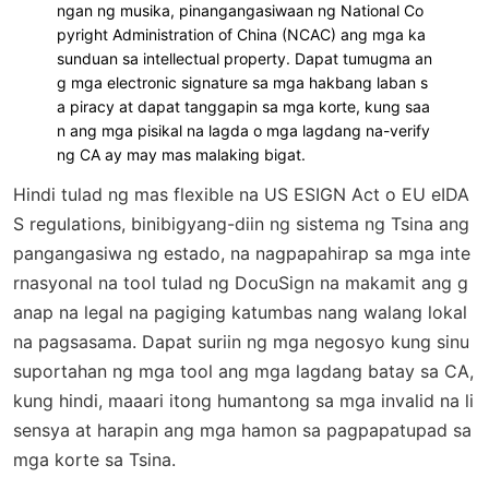
ngan ng musika, pinangangasiwaan ng National Co
pyright Administration of China (NCAC) ang mga ka
sunduan sa intellectual property. Dapat tumugma an
g mga electronic signature sa mga hakbang laban s
a piracy at dapat tanggapin sa mga korte, kung saa
n ang mga pisikal na lagda o mga lagdang na-verify
ng CA ay may mas malaking bigat.
Hindi tulad ng mas flexible na US ESIGN Act o EU eIDA
S regulations, binibigyang-diin ng sistema ng Tsina ang
pangangasiwa ng estado, na nagpapahirap sa mga inte
rnasyonal na tool tulad ng DocuSign na makamit ang g
anap na legal na pagiging katumbas nang walang lokal
na pagsasama. Dapat suriin ng mga negosyo kung sinu
suportahan ng mga tool ang mga lagdang batay sa CA,
kung hindi, maaari itong humantong sa mga invalid na li
sensya at harapin ang mga hamon sa pagpapatupad sa
mga korte sa Tsina.