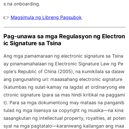
s na onboarding.
👉
Magsimula ng Libreng Pagsubok
Pag-unawa sa mga Regulasyon ng Electron
ic Signature sa Tsina
Ang mga pamamaraan ng electronic signature sa Tsina
ay pinamamahalaan ng Electronic Signature Law ng Pe
ople's Republic of China (2005), na kumikilala sa dalaw
ang pangunahing uri: maaasahang electronic signature
(katumbas ng sulat-kamay na lagda) at ordinaryong ele
ctronic signature (para sa mas hindi kritikal na paggami
t). Para sa mga dokumentong may mataas na panganib
tulad ng mga lisensya sa copyright ng musika—na kina
sasangkutan ng intellectual property, royalties, at poten
syal na mga pagtatalo—karaniwang kailangan ang maa