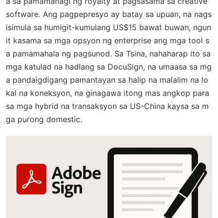
a sa pamamahagi ng royalty at pagsasama sa creative
software. Ang pagpepresyo ay batay sa upuan, na nags
isimula sa humigit-kumulang US$15 bawat buwan, ngun
it kasama sa mga opsyon ng enterprise ang mga tool s
a pamamahala ng pagsunod. Sa Tsina, nahaharap ito sa
mga katulad na hadlang sa DocuSign, na umaasa sa mg
a pandaigdigang pamantayan sa halip na malalim na lo
kal na koneksyon, na ginagawa itong mas angkop para
sa mga hybrid na transaksyon sa US-China kaysa sa m
ga purong domestic.