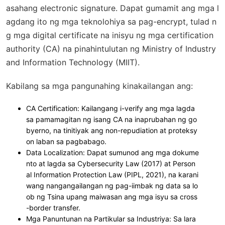
asahang electronic signature. Dapat gumamit ang mga l
agdang ito ng mga teknolohiya sa pag-encrypt, tulad n
g mga digital certificate na inisyu ng mga certification
authority (CA) na pinahintulutan ng Ministry of Industry
and Information Technology (MIIT).
Kabilang sa mga pangunahing kinakailangan ang:
CA Certification
: Kailangang i-verify ang mga lagda
sa pamamagitan ng isang CA na inaprubahan ng go
byerno, na tinitiyak ang non-repudiation at proteksy
on laban sa pagbabago.
Data Localization
: Dapat sumunod ang mga dokume
nto at lagda sa Cybersecurity Law (2017) at Person
al Information Protection Law (PIPL, 2021), na karani
wang nangangailangan ng pag-iimbak ng data sa lo
ob ng Tsina upang maiwasan ang mga isyu sa cross
-border transfer.
Mga Panuntunan na Partikular sa Industriya
: Sa lara