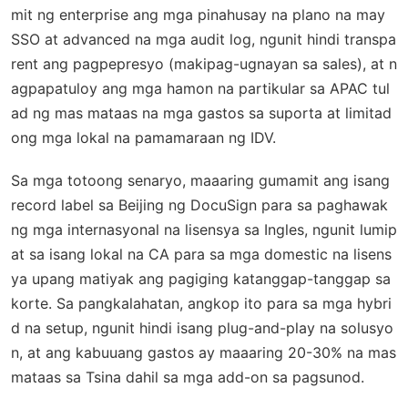
mit ng enterprise ang mga pinahusay na plano na may
SSO at advanced na mga audit log, ngunit hindi transpa
rent ang pagpepresyo (makipag-ugnayan sa sales), at n
agpapatuloy ang mga hamon na partikular sa APAC tul
ad ng mas mataas na mga gastos sa suporta at limitad
ong mga lokal na pamamaraan ng IDV.
Sa mga totoong senaryo, maaaring gumamit ang isang
record label sa Beijing ng DocuSign para sa paghawak
ng mga internasyonal na lisensya sa Ingles, ngunit lumip
at sa isang lokal na CA para sa mga domestic na lisens
ya upang matiyak ang pagiging katanggap-tanggap sa
korte. Sa pangkalahatan, angkop ito para sa mga hybri
d na setup, ngunit hindi isang plug-and-play na solusyo
n, at ang kabuuang gastos ay maaaring 20-30% na mas
mataas sa Tsina dahil sa mga add-on sa pagsunod.