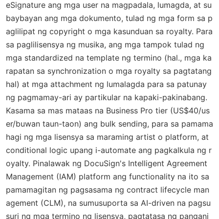
eSignature ang mga user na magpadala, lumagda, at su
baybayan ang mga dokumento, tulad ng mga form sa p
aglilipat ng copyright o mga kasunduan sa royalty. Para
sa paglilisensya ng musika, ang mga tampok tulad ng
mga standardized na template ng termino (hal., mga ka
rapatan sa synchronization o mga royalty sa pagtatang
hal) at mga attachment ng lumalagda para sa patunay
ng pagmamay-ari ay partikular na kapaki-pakinabang.
Kasama sa mas mataas na Business Pro tier (US$40/us
er/buwan taun-taon) ang bulk sending, para sa pamama
hagi ng mga lisensya sa maraming artist o platform, at
conditional logic upang i-automate ang pagkalkula ng r
oyalty. Pinalawak ng DocuSign's Intelligent Agreement
Management (IAM) platform ang functionality na ito sa
pamamagitan ng pagsasama ng contract lifecycle man
agement (CLM), na sumusuporta sa AI-driven na pagsu
suri ng mga termino ng lisensya, pagtatasa ng pangani