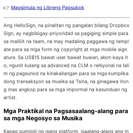
👉
Magsimula ng Libreng Pagsubok
Ang HelloSign, na pinalitan ng pangalan bilang Dropbox
Sign, ay nagbibigay-priyoridad sa pagiging simple para
sa maliliit na team, na may madaling paggawa ng templ
ate para sa mga form ng copyright at mga mobile sign
ature. Sa US$15 bawat user bawat buwan, abot-kaya it
o, ngunit kulang sa advanced na CLM o rehiyonal na lali
m ng pagsunod na kinakailangan para sa mga kumplika
dong transaksyon sa musika sa Tsina, na ginagawa iton
g mas angkop para sa mga impormal na kasunduan ng
artist.
Mga Praktikal na Pagsasaalang-alang para
sa mga Negosyo sa Musika
Kapag pumipili ng isang platform, isaalang-alang ang m