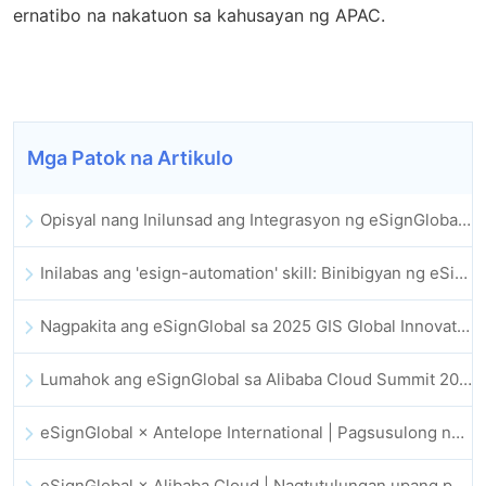
ernatibo na nakatuon sa kahusayan ng APAC.
Mga Patok na Artikulo
Opisyal nang Inilunsad ang Integrasyon ng eSignGlobal sa Lark Multi-dimensional Table: Buong Awtomatiko ang Pagpirma at Pag-archive ng Elektronikong Kontrata
Inilabas ang 'esign-automation' skill: Binibigyan ng eSignGlobal ang OpenClaw ng mga awtomatikong e-signature
Nagpakita ang eSignGlobal sa 2025 GIS Global Innovation Exhibition
Lumahok ang eSignGlobal sa Alibaba Cloud Summit 2025 Hong Kong, na nagsusulong ng AI-driven na cloud innovation at digital trust
eSignGlobal × Antelope International | Pagsusulong ng ligtas at AI-driven na digital workflows
eSignGlobal × Alibaba Cloud | Nagtutulungan upang palakasin ang pandaigdigang digital trust para sa fintech