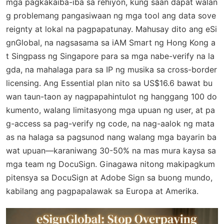
mga pagkakaiba-iba sa rehiyon, kung saan dapat walan
g problemang pangasiwaan ng mga tool ang data sove
reignty at lokal na pagpapatunay. Mahusay dito ang eSi
gnGlobal, na nagsasama sa iAM Smart ng Hong Kong a
t Singpass ng Singapore para sa mga nabe-verify na la
gda, na mahalaga para sa IP ng musika sa cross-border
licensing. Ang Essential plan nito sa US$16.6 bawat bu
wan taun-taon ay nagpapahintulot ng hanggang 100 do
kumento, walang limitasyong mga upuan ng user, at pa
g-access sa pag-verify ng code, na nag-aalok ng mata
as na halaga sa pagsunod nang walang mga bayarin ba
wat upuan—karaniwang 30-50% na mas mura kaysa sa
mga team ng DocuSign. Ginagawa nitong makipagkum
pitensya sa DocuSign at Adobe Sign sa buong mundo,
kabilang ang pagpapalawak sa Europa at Amerika.