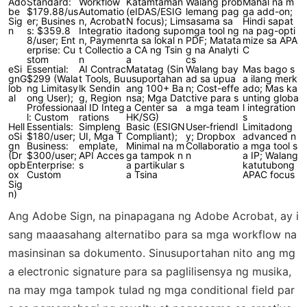
Ado
Standard:
Workflow
Katamtaman
Walang prob
Mahal na m
be
$179.88/us
Automatio
(eIDAS/ESIG
lemang pag
ga add-on;
Sig
er; Busines
n, Acrobat
N focus); Lim
sasama sa
Hindi sapat
n
s: $359.8
Integratio
itadong supo
mga tool ng
na pag-opti
8/user; Ent
n, Paymen
rta sa lokal n
PDF; Matata
mize sa APA
erprise: Cu
t Collectio
a CA ng Tsin
g na Analyti
C
stom
n
a
cs
eSi
Essential:
AI Contrac
Matatag (Sin
Walang bay
Mas bago s
gnG
$299 (Wala
t Tools, Bu
usuportahan
ad sa upua
a ilang merk
lob
ng Limitasy
lk Sendin
ang 100+ Ba
n; Cost-effe
ado; Mas ka
al
ong User);
g, Region
nsa; Mga Dat
ctive para s
unting globa
Professiona
al ID Integ
a Center sa
a mga team
l integration
l: Custom
rations
HK/SG)
s
Hell
Essentials:
Simpleng
Basic (ESIGN
User-friendl
Limitadong
oSi
$180/user;
UI, Mga T
Compliant);
y; Dropbox
advanced n
gn
Business:
emplate,
Minimal na m
Collaboratio
a mga tool s
(Dr
$300/user;
API Acces
ga tampok n
n
a IP; Walang
opb
Enterprise:
s
a partikular s
katutubong
ox
Custom
a Tsina
APAC focus
Sig
n)
Ang Adobe Sign, na pinapagana ng Adobe Acrobat, ay i
sang maaasahang alternatibo para sa mga workflow na
masinsinan sa dokumento. Sinusuportahan nito ang mg
a electronic signature para sa paglilisensya ng musika,
na may mga tampok tulad ng mga conditional field par