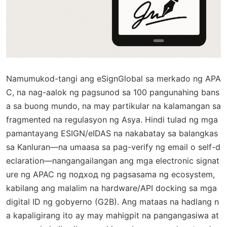
Namumukod-tangi ang eSignGlobal sa merkado ng APA
C, na nag-aalok ng pagsunod sa 100 pangunahing bans
a sa buong mundo, na may partikular na kalamangan sa
fragmented na regulasyon ng Asya. Hindi tulad ng mga
pamantayang ESIGN/eIDAS na nakabatay sa balangkas
sa Kanluran—na umaasa sa pag-verify ng email o self-d
eclaration—nangangailangan ang mga electronic signat
ure ng APAC ng подход ng pagsasama ng ecosystem,
kabilang ang malalim na hardware/API docking sa mga
digital ID ng gobyerno (G2B). Ang mataas na hadlang n
a kapaligirang ito ay may mahigpit na pangangasiwa at