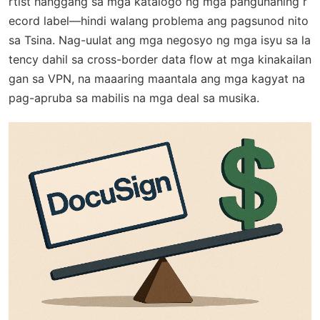
rtist hanggang sa mga katalogo ng mga pangunahing r
ecord label—hindi walang problema ang pagsunod nito
sa Tsina. Nag-uulat ang mga negosyo ng mga isyu sa la
tency dahil sa cross-border data flow at mga kinakailan
gan sa VPN, na maaaring maantala ang mga kagyat na
pag-apruba sa mabilis na mga deal sa musika.