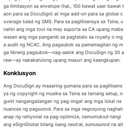
ga limitasyon sa envelope (hal., 100 bawat user bawat t
aon para sa DocuSign) at mga add-on para sa global c
overage tulad ng SMS. Para sa paglilisensya sa Tsina, u
nahin ang mga tool na may suporta sa CA upang maba
wasan ang mga panganib sa pagtatalo sa royalty o mg
a audit ng NCAC. Ang pagsubok sa pamamagitan ng m
ga libreng pagsubok—nag-aalok ang DocuSign ng 30 a
raw—ay nakakatulong upang masuri ang kaangkupan.
Konklusyon
Ang DocuSign ay maaaring gumana para sa paglilisens
ya ng copyright ng musika sa Tsina sa tamang setup, n
gunit nangangailangan ng pag-iingat ang mga lokal na
nuances ng pagsunod. Para sa mga negosyong naghah
anap ng rehiyonal na pag-optimize, namumukod-tangi
ang eSignGlobal bilang isang neutral, sumusunod na alt