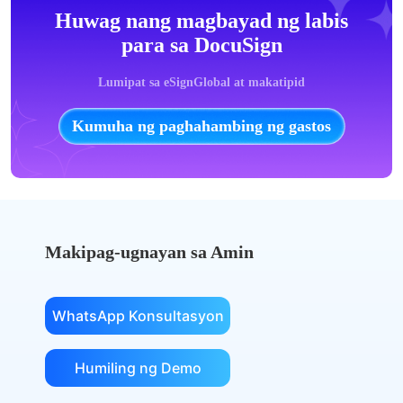
Huwag nang magbayad ng labis
para sa DocuSign
Lumipat sa eSignGlobal at makatipid
Kumuha ng paghahambing ng gastos
Makipag-ugnayan sa Amin
WhatsApp Konsultasyon
Humiling ng Demo