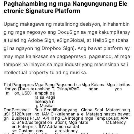
Paghahambing ng mga Nangungunang Ele
ctronic Signature Platform
Upang makagawa ng matalinong desisyon, inihahambin
g ng mga negosyo ang DocuSign sa mga kakumpitensy
a tulad ng Adobe Sign, eSignGlobal, at HelloSign (baha
gi na ngayon ng Dropbox Sign). Ang bawat platform ay
may mga kalakasan sa pagpepresyo, pagsunod, at mga
tampok na iniayon sa mga industriyang masinsinan sa i
ntellectual property tulad ng musika.
Plat
Pagpepres
Mga Pang
Pagsunod sa
Mga Kalama
Mga Limitas
for
yo (Taun-ta
unahing T
Tsina/APAC
ngan
yon
m
on, USD)
ampok pa
ra sa Pagli
lisensya n
g Musika
Doc
Personal:
Bulk Sendi
Bahagyang
Global Scal
Mataas na g
uSi
$120/user;
ng, IAM C
(kailangan a
e, Matatag n
astos bawat
gn
Business Pr
LM, API In
ng CA integr
a mga Temp
upuan; APA
o: $480/us
tegration
ation); Mga h
late
C Latency
er; Enterpri
s, IDV Add
amon sa dat
se: Custom
-ons
a residency