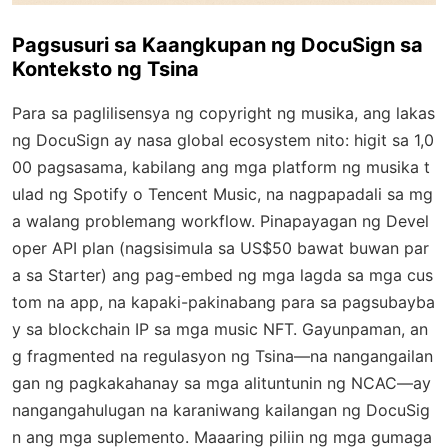
Pagsusuri sa Kaangkupan ng DocuSign sa
Konteksto ng Tsina
Para sa paglilisensya ng copyright ng musika, ang lakas
ng DocuSign ay nasa global ecosystem nito: higit sa 1,0
00 pagsasama, kabilang ang mga platform ng musika t
ulad ng Spotify o Tencent Music, na nagpapadali sa mg
a walang problemang workflow. Pinapayagan ng Devel
oper API plan (nagsisimula sa US$50 bawat buwan par
a sa Starter) ang pag-embed ng mga lagda sa mga cus
tom na app, na kapaki-pakinabang para sa pagsubayba
y sa blockchain IP sa mga music NFT. Gayunpaman, an
g fragmented na regulasyon ng Tsina—na nangangailan
gan ng pagkakahanay sa mga alituntunin ng NCAC—ay
nangangahulugan na karaniwang kailangan ng DocuSig
n ang mga suplemento. Maaaring piliin ng mga gumaga