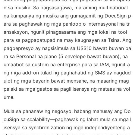
n sa musika. Sa pagsasagawa, maraming multinational
na kumpanya ng musika ang gumagamit ng DocuSign p
ara sa paghawak ng mga panloob o internasyonal na tr
ansaksyon, ngunit pinagsasama ang mga lokal na tool
para sa pagpapatupad na may kaugnayan sa Tsina. Ang
pagpepresyo ay nagsisimula sa US$10 bawat buwan pa
ra sa Personal na plano (5 envelope bawat buwan), na
umaabot sa custom na enterprise para sa IAM, ngunit a
ng mga add-on tulad ng paghahatid ng SMS ay nagdud
ulot ng mga bayarin bawat mensahe, na maaaring mag
palaki sa mga gastos sa paglilisensya ng mataas na vol
ume.
Mula sa pananaw ng negosyo, habang mahusay ang Do
cuSign sa scalability—paghawak ng lahat mula sa mga l
isensya sa synchronization ng mga independiyenteng a