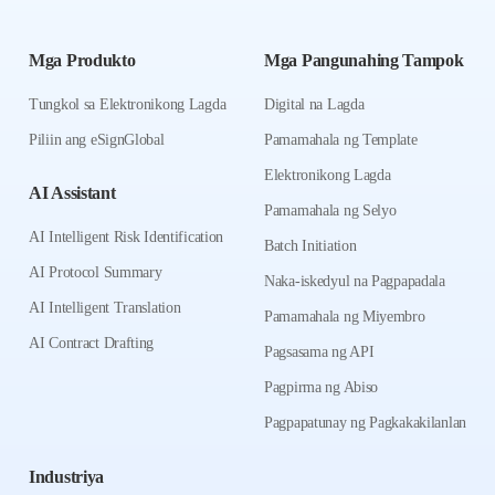
Mga Produkto
Mga Pangunahing Tampok
Tungkol sa Elektronikong Lagda
Digital na Lagda
Piliin ang eSignGlobal
Pamamahala ng Template
Elektronikong Lagda
AI Assistant
Pamamahala ng Selyo
AI Intelligent Risk Identification
Batch Initiation
AI Protocol Summary
Naka-iskedyul na Pagpapadala
AI Intelligent Translation
Pamamahala ng Miyembro
AI Contract Drafting
Pagsasama ng API
Pagpirma ng Abiso
Pagpapatunay ng Pagkakakilanlan
Industriya