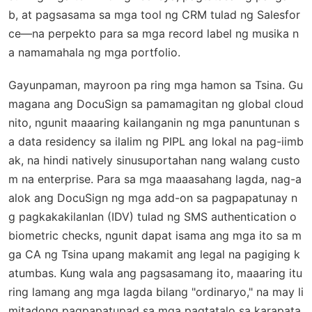
b, at pagsasama sa mga tool ng CRM tulad ng Salesfor
ce—na perpekto para sa mga record label ng musika n
a namamahala ng mga portfolio.
Gayunpaman, mayroon pa ring mga hamon sa Tsina. Gu
magana ang DocuSign sa pamamagitan ng global cloud
nito, ngunit maaaring kailanganin ng mga panuntunan s
a data residency sa ilalim ng PIPL ang lokal na pag-iimb
ak, na hindi natively sinusuportahan nang walang custo
m na enterprise. Para sa mga maaasahang lagda, nag-a
alok ang DocuSign ng mga add-on sa pagpapatunay n
g pagkakakilanlan (IDV) tulad ng SMS authentication o
biometric checks, ngunit dapat isama ang mga ito sa m
ga CA ng Tsina upang makamit ang legal na pagiging k
atumbas. Kung wala ang pagsasamang ito, maaaring itu
ring lamang ang mga lagda bilang "ordinaryo," na may li
mitadong pagpapatupad sa mga pagtatalo sa karapata