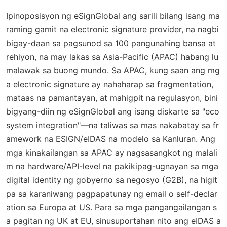
Ipinoposisyon ng eSignGlobal ang sarili bilang isang ma
raming gamit na electronic signature provider, na nagbi
bigay-daan sa pagsunod sa 100 pangunahing bansa at
rehiyon, na may lakas sa Asia-Pacific (APAC) habang lu
malawak sa buong mundo. Sa APAC, kung saan ang mg
a electronic signature ay nahaharap sa fragmentation,
mataas na pamantayan, at mahigpit na regulasyon, bini
bigyang-diin ng eSignGlobal ang isang diskarte sa "eco
system integration"—na taliwas sa mas nakabatay sa fr
amework na ESIGN/eIDAS na modelo sa Kanluran. Ang
mga kinakailangan sa APAC ay nagsasangkot ng malali
m na hardware/API-level na pakikipag-ugnayan sa mga
digital identity ng gobyerno sa negosyo (G2B), na higit
pa sa karaniwang pagpapatunay ng email o self-declar
ation sa Europa at US. Para sa mga pangangailangan s
a pagitan ng UK at EU, sinusuportahan nito ang eIDAS a