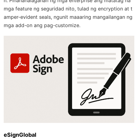
n. Pinahahalagahan ng mga enterprise ang matatag na
mga feature ng seguridad nito, tulad ng encryption at t
amper-evident seals, ngunit maaaring mangailangan ng
mga add-on ang pag-customize.
eSignGlobal