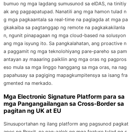
bumuo ng mga lagdang sumusunod sa eIDAS, na tinitiy
ak ang pagpapatupad. Nanatili ang mga hamon tulad n
g mga pagkaantala sa real-time na paglagda at mga pa
gkakaiba sa pagtanggap ng remote na pagkakakilanla
n, ngunit pinapagaan ng mga cloud-based na solusyon
ang mga isyung ito. Sa pangkalahatan, ang proactive n
a paggamit ng mga teknolohiyang pare-pareho sa pam
antayan ay maaaring paikliin ang mga oras ng pagpros
eso mula sa mga linggo hanggang sa mga oras, na nag
papahusay sa pagiging mapagkumpitensya sa isang fra
gmented na merkado.
Mga Electronic Signature Platform para sa
mga Pangangailangan sa Cross-Border sa
pagitan ng UK at EU
Sinusuportahan ng ilang platform ang pagsunod pagkat
apos ng Brexit, na nag-aalok ng mga feature tulad ng s