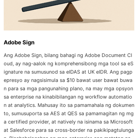
Adobe Sign
Ang Adobe Sign, bilang bahagi ng Adobe Document Cl
oud, ay nag-aalok ng komprehensibong mga tool sa eS
ignature na sumusunod sa eIDAS at UK eIDR. Ang pagp
epresyo ay nagsisimula sa $10 bawat user bawat buwa
n para sa mga pangunahing plano, na may mga opsyon
sa enterprise na kinabibilangan ng workflow automatio
n at analytics. Mahusay ito sa pamamahala ng dokumen
to, sumusuporta sa AES at QES sa pamamagitan ng mg
a certified provider, at natively na isinama sa Microsoft
at Salesforce para sa cross-border na pakikipagtulunga