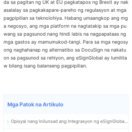
da sa pagitan ng UK at EU pagkatapos ng Brexit ay nak
asalalay sa pagkakapare-pareho ng regulasyon at mga
pagpipilian sa teknolohiya. Habang umaangkop ang mg
a negosyo, ang mga platform na nagtatakip sa mga pu
wang sa pagsunod nang hindi labis na nagpapataas ng
mga gastos ay mamumukod-tangi. Para sa mga negosy
ong naghahanap ng alternatibo sa DocuSign na nakatu
on sa pagsunod sa rehiyon, ang eSignGlobal ay lumilita
w bilang isang balanseng pagpipilian.
Mga Patok na Artikulo
Opisyal nang Inilunsad ang Integrasyon ng eSignGlobal sa Lark Multi-dimensional Table: Buong Awtomatiko ang Pagpirma at Pag-archive ng Elektronikong Kontrata