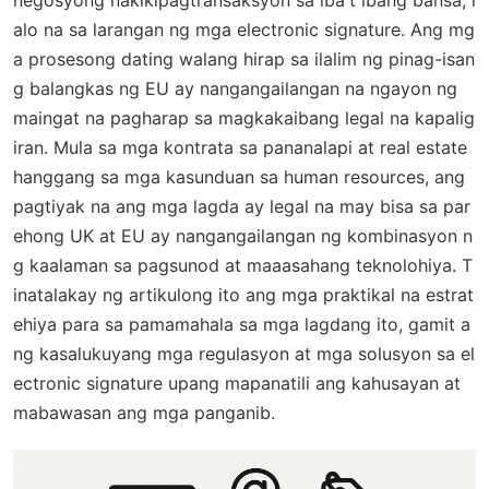
negosyong nakikipagtransaksyon sa iba't ibang bansa, l
alo na sa larangan ng mga electronic signature. Ang mg
a prosesong dating walang hirap sa ilalim ng pinag-isan
g balangkas ng EU ay nangangailangan na ngayon ng
maingat na pagharap sa magkakaibang legal na kapalig
iran. Mula sa mga kontrata sa pananalapi at real estate
hanggang sa mga kasunduan sa human resources, ang
pagtiyak na ang mga lagda ay legal na may bisa sa par
ehong UK at EU ay nangangailangan ng kombinasyon n
g kaalaman sa pagsunod at maaasahang teknolohiya. T
inatalakay ng artikulong ito ang mga praktikal na estrat
ehiya para sa pamamahala sa mga lagdang ito, gamit a
ng kasalukuyang mga regulasyon at mga solusyon sa el
ectronic signature upang mapanatili ang kahusayan at
mabawasan ang mga panganib.