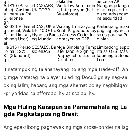
gn
akilanlan
astos sa API
Ad
$10 (Basi
eIDAS/AES,
Workflow Automatio
Nangangailanga
ob
c); Custom
UK GDPR
n, Integrasyon (hal.
n ng mga add-o
e
para sa Ent
Salesforce)
n ang advanced
Si
erprise
na seguridad
gn
eSi
$24.9 (Ess
eIDAS, UK eI
Walang Limitasyong
Kailangang maki
gn
ential, Wala
DR, 100+ Re
Seat, Pagpapatunay
pag-ugnayan sa
Gl
ng Limitasy
hiyon sa Buo
sa Access Code, Int
sales para sa Pr
ob
ong User)
ng Mundo
egrasyon sa G2B
o plan
al
He
$15 (Perso
SES/AES, Ba
Mga Simpleng Temp
Limitadong supo
llo
nal); $25
sic eIDAS
late, Mobile Signing,
rta sa QES; Mas
Si
(Standard)
Pag-synchronize sa
kaunting automa
gn
Dropbox
tion
Itinatampok ng talahanayang ito ang mga trade-off: An
g mga matatag na player tulad ng DocuSign ay nag-aal
ok ng lalim, habang ang mga alternatibo ay nagbibigay
-priyoridad sa affordability at scalability.
Mga Huling Kaisipan sa Pamamahala ng La
gda Pagkatapos ng Brexit
Ang epektibong paghawak ng mga cross-border na lag