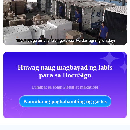
Huwag nang magbayad ng labis
para sa DocuSign
Lumipat sa eSignGlobal at makatipid
Kumuha ng paghahambing ng gastos