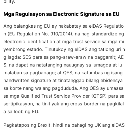
bility.
Mga Regulasyon sa Electronic Signature sa EU
Ang balangkas ng EU ay nakabatay sa eIDAS Regulatio
n (EU Regulation No. 910/2014), na nag-standardize ng
electronic identification at mga trust service sa mga mi
yembrong estado. Tinutukoy ng eIDAS ang tatlong uri n
g lagda: SES para sa pang-araw-araw na paggamit; AE
S, na dapat na natatanging nauugnay sa lumagda at lu
malaban sa pagbabago; at QES, na katumbas ng isang
handwritten signature at tinatanggap bilang ebidensya
sa korte nang walang pagdududa. Ang QES ay umaasa
sa mga Qualified Trust Service Provider (QTSP) para sa
sertipikasyon, na tinitiyak ang cross-border na pagkilal
a sa loob ng EU.
Pagkatapos ng Brexit, hindi na bahagi ng UK ang eIDAS