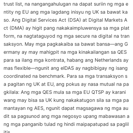
trust list, na nangangahulugan na dapat suriin ng mga e
ntity ng EU ang mga lagdang inisyu ng UK sa bawat ka
so. Ang Digital Services Act (DSA) at Digital Markets A
ct (DMA) ay higit pang nakakaimpluwensya sa mga plat
form, na nagtataguyod ng mga secure na digital na tran
saksyon. May mga pagkakaiba sa bawat bansa—ang G
ermany ay may mahigpit na mga kinakailangan sa QES
para sa ilang mga kontrata, habang ang Netherlands ay
mas flexible—ngunit ang eIDAS ay nagbibigay ng isang
coordinated na benchmark. Para sa mga transaksyon s
a pagitan ng UK at EU, ang pokus ay nasa mutual na pa
gkilala: Ang mga QES mula sa mga EU QTSP ay karani
wang may bisa sa UK kung nakakatugon sila sa mga pa
mantayan ng AES, ngunit dapat magsagawa ng mga au
dit sa pagsunod ang mga negosyo upang mabawasan a
ng mga panganib tulad ng hindi maipapatupad sa paglil
itis.