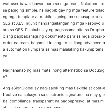
wat user bawat buwan para sa mga team. Nakatuon ito
sa pagiging simple, na nagbibigay ng mga feature tulad
ng mga template at mobile signing, na sumusuporta sa
SES at AES, ngunit nangangailangan ng mga kasosyo p
ara sa QES. Pinahuhusay ng pagsasama nito sa Dropbo
x ang pagbabahagi ng dokumento para sa mga cross-b
order na team, bagama't kulang ito sa ilang advanced n
a automation kumpara sa mas malalaking kakumpitens
ya.
Naghahanap ng mas matalinong alternatibo sa DocuSig
n?
Ang
eSignGlobal
ay nag-aalok ng mas flexible at cost-e
ffective na solusyon sa electronic signature, na may
glo
bal compliance
, transparent na pagpepresyo, at mas m
abilis na onboarding experience.