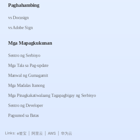
Paghahambing
vs Docusign
vs Adobe Sign
Mga Mapagkukunan
Sentro ng Serbisyo
Mga Tala sa Pag-update
Manwal ng Gumagamit
Mga Madalas Itanong
Mga Pinagkakatiwalaang Tagapagbigay ng Serbisyo
Sentro ng Developer
Pagsunod sa Batas
Links:
e签宝
阿里云
AWS
华为云
|
|
|