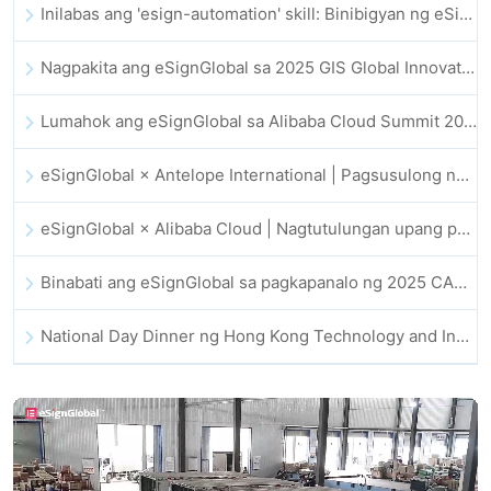
Inilabas ang 'esign-automation' skill: Binibigyan ng eSignGlobal ang OpenClaw ng mga awtomatikong e-signature
Nagpakita ang eSignGlobal sa 2025 GIS Global Innovation Exhibition
Lumahok ang eSignGlobal sa Alibaba Cloud Summit 2025 Hong Kong, na nagsusulong ng AI-driven na cloud innovation at digital trust
eSignGlobal × Antelope International | Pagsusulong ng ligtas at AI-driven na digital workflows
eSignGlobal × Alibaba Cloud | Nagtutulungan upang palakasin ang pandaigdigang digital trust para sa fintech
Binabati ang eSignGlobal sa pagkapanalo ng 2025 CAHK STAR Award
National Day Dinner ng Hong Kong Technology and Innovation Community