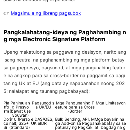
👉
Magsimula ng libreng pagsubok
Pangkalahatang-ideya ng Paghahambing n
g mga Electronic Signature Platform
Upang makatulong sa paggawa ng desisyon, narito ang
isang neutral na paghahambing ng mga platform batay
sa pagpepresyo, pagsunod, at mga pangunahing featur
e na angkop para sa cross-border na paggamit sa pagi
tan ng UK at EU (ang data ay napapanahon noong 202
5; nalalapat ang taunang pagbabayad):
Pla
Panimulan
Pagsunod s
Mga Pangunahing F
Mga Limitasyon
tfo
g Presyo
a UK/EU
eature para sa Cross
rm
(bawat use
-Border
r/buwan)
Do
$10 (Perso
eIDAS/QES,
Bulk Sending, API, M
Mga bayarin na
cu
nal); $25+
UK eIDR
ga Add-on sa Pagpa
nakabatay sa se
Si
(Standard)
patunay ng Pagkak
at; Dagdag na g