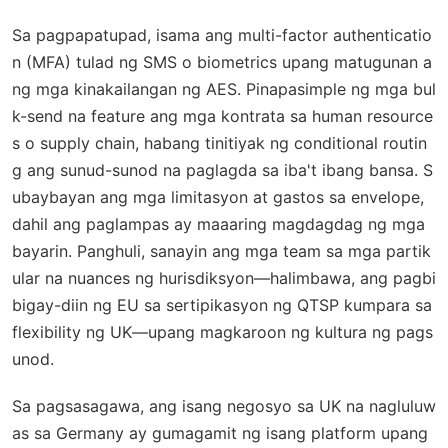
Sa pagpapatupad, isama ang multi-factor authenticatio
n (MFA) tulad ng SMS o biometrics upang matugunan a
ng mga kinakailangan ng AES. Pinapasimple ng mga bul
k-send na feature ang mga kontrata sa human resource
s o supply chain, habang tinitiyak ng conditional routin
g ang sunud-sunod na paglagda sa iba't ibang bansa. S
ubaybayan ang mga limitasyon at gastos sa envelope,
dahil ang paglampas ay maaaring magdagdag ng mga
bayarin. Panghuli, sanayin ang mga team sa mga partik
ular na nuances ng hurisdiksyon—halimbawa, ang pagbi
bigay-diin ng EU sa sertipikasyon ng QTSP kumpara sa
flexibility ng UK—upang magkaroon ng kultura ng pags
unod.
Sa pagsasagawa, ang isang negosyo sa UK na nagluluw
as sa Germany ay gumagamit ng isang platform upang