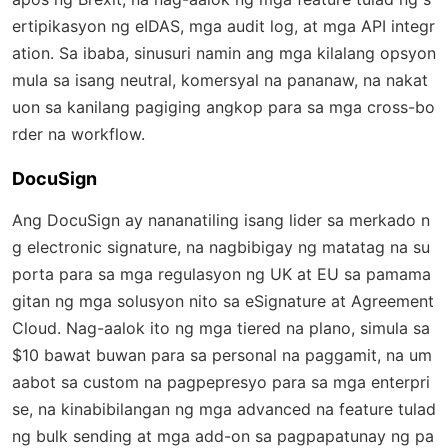
ertipikasyon ng eIDAS, mga audit log, at mga API integr
ation. Sa ibaba, sinusuri namin ang mga kilalang opsyon
mula sa isang neutral, komersyal na pananaw, na nakat
uon sa kanilang pagiging angkop para sa mga cross-bo
rder na workflow.
DocuSign
Ang DocuSign ay nananatiling isang lider sa merkado n
g electronic signature, na nagbibigay ng matatag na su
porta para sa mga regulasyon ng UK at EU sa pamama
gitan ng mga solusyon nito sa eSignature at Agreement
Cloud. Nag-aalok ito ng mga tiered na plano, simula sa
$10 bawat buwan para sa personal na paggamit, na um
aabot sa custom na pagpepresyo para sa mga enterpri
se, na kinabibilangan ng mga advanced na feature tulad
ng bulk sending at mga add-on sa pagpapatunay ng pa