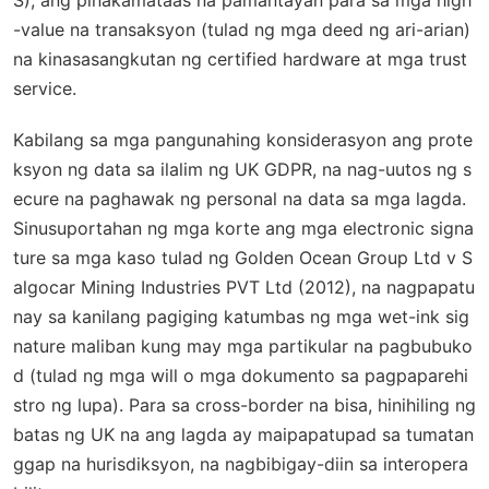
-value na transaksyon (tulad ng mga deed ng ari-arian)
na kinasasangkutan ng certified hardware at mga trust
service.
Kabilang sa mga pangunahing konsiderasyon ang prote
ksyon ng data sa ilalim ng UK GDPR, na nag-uutos ng s
ecure na paghawak ng personal na data sa mga lagda.
Sinusuportahan ng mga korte ang mga electronic signa
ture sa mga kaso tulad ng
Golden Ocean Group Ltd v S
algocar Mining Industries PVT Ltd
(2012), na nagpapatu
nay sa kanilang pagiging katumbas ng mga wet-ink sig
nature maliban kung may mga partikular na pagbubuko
d (tulad ng mga will o mga dokumento sa pagpaparehi
stro ng lupa). Para sa cross-border na bisa, hinihiling ng
batas ng UK na ang lagda ay maipapatupad sa tumatan
ggap na hurisdiksyon, na nagbibigay-diin sa interopera