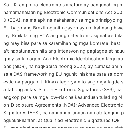
Sa UK, ang mga electronic signature ay pangunahing pi
namamahalaan ng Electronic Communications Act 200
0 (ECA), na malapit na nakahanay sa mga prinsipyo ng
EU bago ang Brexit ngunit ngayon ay umiiral nang hiwa
lay. Kinikilala ng ECA ang mga electronic signature bila
ng may bisa para sa karamihan ng mga kontrata, bast
a't napatunayan nila ang intensyon ng paglagda at nauu
gnay sa lumagda. Ang Electronic Identification Regulati
ons (eIDR), na nagkabisa noong 2022, ay sumasalamin
sa eIDAS framework ng EU ngunit iniakma para sa dom
estic na paggamit. Kinakategorya nito ang mga lagda s
a tatlong antas: Simple Electronic Signatures (SES), na
angkop para sa mga low-risk na kasunduan tulad ng N
on-Disclosure Agreements (NDA); Advanced Electronic
Signatures (AES), na nangangailangan ng natatanging p
agkakakilanlan; at Qualified Electronic Signatures (QE
S), ang pinakamataas na pamantayan para sa mga high