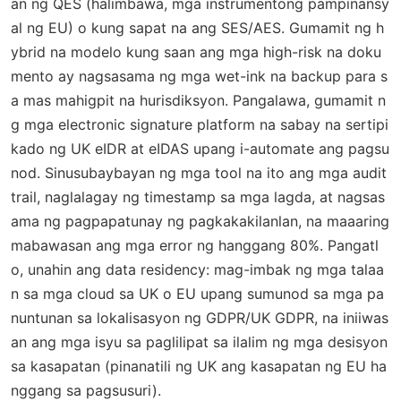
an ng QES (halimbawa, mga instrumentong pampinansy
al ng EU) o kung sapat na ang SES/AES. Gumamit ng h
ybrid na modelo kung saan ang mga high-risk na doku
mento ay nagsasama ng mga wet-ink na backup para s
a mas mahigpit na hurisdiksyon. Pangalawa, gumamit n
g mga electronic signature platform na sabay na sertipi
kado ng UK eIDR at eIDAS upang i-automate ang pagsu
nod. Sinusubaybayan ng mga tool na ito ang mga audit
trail, naglalagay ng timestamp sa mga lagda, at nagsas
ama ng pagpapatunay ng pagkakakilanlan, na maaaring
mabawasan ang mga error ng hanggang 80%. Pangatl
o, unahin ang data residency: mag-imbak ng mga talaa
n sa mga cloud sa UK o EU upang sumunod sa mga pa
nuntunan sa lokalisasyon ng GDPR/UK GDPR, na iniiwas
an ang mga isyu sa paglilipat sa ilalim ng mga desisyon
sa kasapatan (pinanatili ng UK ang kasapatan ng EU ha
nggang sa pagsusuri).