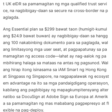
t UK eIDR sa pamamagitan ng mga qualified trust servi
ce, na nagbibigay-daan sa secure na cross-border na p
aglagda.
Ang Essential plan sa $299 bawat taon (humigit-kumul
ang $24.9 bawat buwan) ay nagbibigay-daan sa hangg
ang 100 nakabinbing dokumento para sa paglagda, wal
ang limitasyong mga user seat, at pagpapatunay sa pa
mamagitan ng access code—lahat ay nag-aalok ng pa
mbihirang halaga sa mataas na antas ng pagsunod. Wal
ang hirap itong isinasama sa iAM Smart ng Hong Kong
at Singpass ng Singapore, na nagpapalawak ng ecosyst
em advantage na ito sa mga pandaigdigang operasyon,
kabilang ang pagbibigay ng mapagkumpitensyang alter
natibo sa DocuSign at Adobe Sign sa Europa at Amerik
a sa pamamagitan ng mas mababang pagpepresyo at fl
exible na pag-deploy.