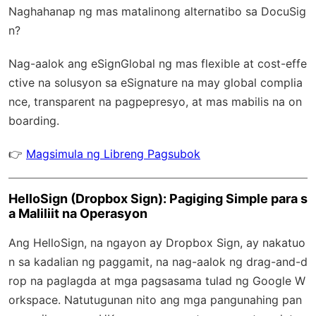
Naghahanap ng mas matalinong alternatibo sa DocuSig
n?
Nag-aalok ang
eSignGlobal
ng mas flexible at cost-effe
ctive na solusyon sa eSignature na may
global complia
nce
, transparent na pagpepresyo, at mas mabilis na on
boarding.
👉
Magsimula ng Libreng Pagsubok
HelloSign (Dropbox Sign): Pagiging Simple para s
a Maliliit na Operasyon
Ang HelloSign, na ngayon ay Dropbox Sign, ay nakatuo
n sa kadalian ng paggamit, na nag-aalok ng drag-and-d
rop na paglagda at mga pagsasama tulad ng Google W
orkspace. Natutugunan nito ang mga pangunahing pan