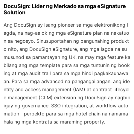
DocuSign: Lider ng Merkado sa mga eSignature
Solution
Ang DocuSign ay isang pioneer sa mga elektronikong l
agda, na nag-aalok ng mga eSignature plan na nakatuo
n sa negosyo. Sinusuportahan ng pangunahing produkt
o nito, ang DocuSign eSignature, ang mga lagda na su
musunod sa pamantayan ng UK, na may mga feature ka
bilang ang mga template para sa mga tuntunin ng book
ing at mga audit trail para sa mga hindi pagkakaunawa
an. Para sa mga advanced na pangangailangan, ang ide
ntity and access management (IAM) at contract lifecycl
e management (CLM) extension ng DocuSign ay nagbib
igay ng governance, SSO integration, at workflow auto
mation—perpekto para sa mga hotel chain na namama
hala ng mga kontrata sa maraming property.