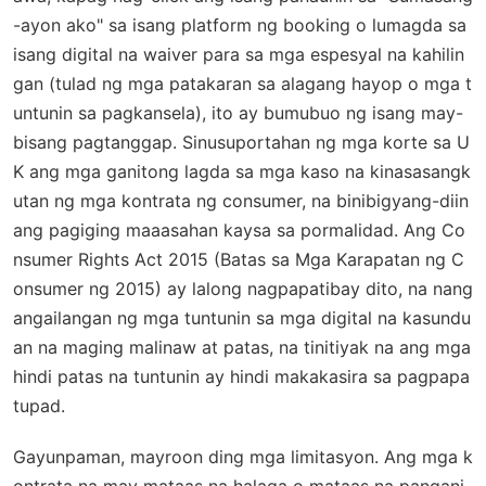
-ayon ako" sa isang platform ng booking o lumagda sa
isang digital na waiver para sa mga espesyal na kahilin
gan (tulad ng mga patakaran sa alagang hayop o mga t
untunin sa pagkansela), ito ay bumubuo ng isang may-
bisang pagtanggap. Sinusuportahan ng mga korte sa U
K ang mga ganitong lagda sa mga kaso na kinasasangk
utan ng mga kontrata ng consumer, na binibigyang-diin
ang pagiging maaasahan kaysa sa pormalidad. Ang
Co
nsumer Rights Act 2015
(Batas sa Mga Karapatan ng C
onsumer ng 2015) ay lalong nagpapatibay dito, na nang
angailangan ng mga tuntunin sa mga digital na kasundu
an na maging malinaw at patas, na tinitiyak na ang mga
hindi patas na tuntunin ay hindi makakasira sa pagpapa
tupad.
Gayunpaman, mayroon ding mga limitasyon. Ang mga k