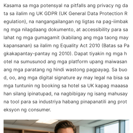
Kasama sa mga potensyal na pitfalls ang privacy ng da
ta sa ilalim ng
UK GDPR
(UK General Data Protection R
egulation), na nangangailangan ng ligtas na pag-iimbak
ng mga nilagdaang dokumento, at accessibility para sa
lahat ng mga gumagamit (kabilang ang mga taong may
kapansanan) sa ilalim ng
Equality Act 2010
(Batas sa Pa
gkakapantay-pantay ng 2010). Dapat tiyakin ng mga h
otel na sumusunod ang mga platform upang maiwasan
ang mga paratang ng hindi wastong pagpayag. Sa buo
d, oo, ang mga digital signature ay may legal na bisa sa
mga tuntunin ng booking sa hotel sa UK kapag maaasa
han silang ipinatupad, na nagbibigay ng isang mahusay
na tool para sa industriya habang pinapanatili ang prot
eksyon ng consumer.