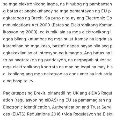
sa mga elektronikong lagda, na hinubog ng pambansan
g batas at pagkakahanay sa mga pamantayan ng EU p
agkatapos ng Brexit. Sa puso nito ay ang
Electronic Co
mmunications Act 2000
(Batas sa Elektronikong Komun
ikasyon ng 2000), na kumikilala sa mga elektronikong l
agda bilang katumbas ng mga sulat-kamay na lagda sa
karamihan ng mga kaso, basta't napatunayan nila ang p
agkakakilanlan at intensyon ng lumagda. Ang batas na i
to ay nagtatakda ng pundasyon, na nagpapahintulot sa
mga elektronikong kontrata na maging legal na may bis
a, kabilang ang mga nakatuon sa consumer sa industriy
a ng hospitality.
Pagkatapos ng Brexit, pinanatili ng UK ang
eIDAS Regul
ation
(regulasyon ng eIDAS) ng EU sa pamamagitan ng
Electronic Identification, Authentication and Trust Servi
ces (EIATS) Regulations 2016
(Mga Regulasyon sa Elekt