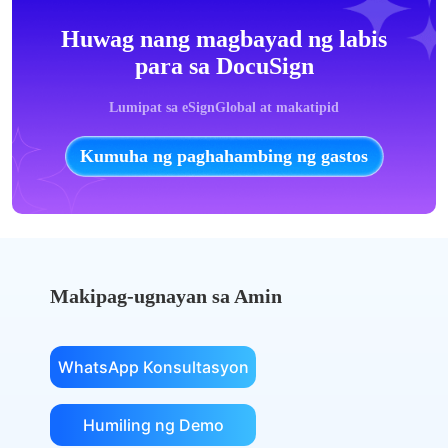
Huwag nang magbayad ng labis
para sa DocuSign
Lumipat sa eSignGlobal at makatipid
Kumuha ng paghahambing ng gastos
Makipag-ugnayan sa Amin
WhatsApp Konsultasyon
Humiling ng Demo