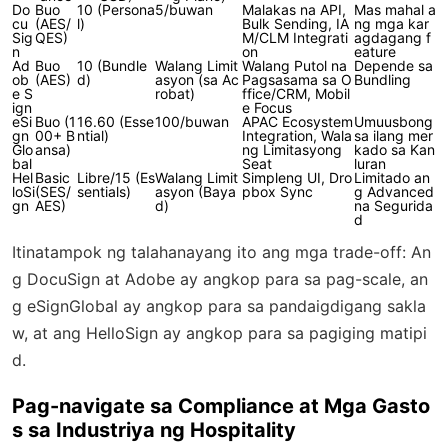
Do
Buo
10 (Persona
5/buwan
Malakas na API,
Mas mahal a
cu
(AES/
l)
Bulk Sending, IA
ng mga kar
Sig
QES)
M/CLM Integrati
agdagang f
n
on
eature
Ad
Buo
10 (Bundle
Walang Limit
Walang Putol na
Depende sa
ob
(AES)
d)
asyon (sa Ac
Pagsasama sa O
Bundling
e S
robat)
ffice/CRM, Mobil
ign
e Focus
eSi
Buo (1
16.60 (Esse
100/buwan
APAC Ecosystem
Umuusbong
gn
00+ B
ntial)
Integration, Wala
sa ilang mer
Glo
ansa)
ng Limitasyong
kado sa Kan
bal
Seat
luran
Hel
Basic
Libre/15 (Es
Walang Limit
Simpleng UI, Dro
Limitado an
loSi
(SES/
sentials)
asyon (Baya
pbox Sync
g Advanced
gn
AES)
d)
na Segurida
d
Itinatampok ng talahanayang ito ang mga trade-off: An
g DocuSign at Adobe ay angkop para sa pag-scale, an
g eSignGlobal ay angkop para sa pandaigdigang sakla
w, at ang HelloSign ay angkop para sa pagiging matipi
d.
Pag-navigate sa Compliance at Mga Gasto
s sa Industriya ng Hospitality