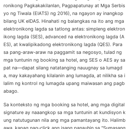
ronikong Pagkakakilanlan, Pagpapatunay at Mga Serbis
yo ng Tiwala (EIATS) ng 2016), na ngayon ay inangkop
bilang UK eIDAS. Hinahati ng balangkas na ito ang mga
elektronikong lagda sa tatlong antas: simpleng elektron
ikong lagda (SES), advanced na elektronikong lagda (A
ES), at kwalipikadong elektronikong lagda (QES). Para
sa pang-araw-araw na paggamit sa negosyo, tulad ng
mga tuntunin ng booking sa hotel, ang SES o AES ay sa
pat na—dapat silang natatanging nauugnay sa lumagd
a, may kakayahang kilalanin ang lumagda, at nilikha sa i
lalim ng kontrol ng lumagda upang maiwasan ang pagb
abago.
Sa konteksto ng mga booking sa hotel, ang mga digital
signature ay naaangkop sa mga tuntunin at kundisyon k
ung natutugunan nila ang mga pamantayang ito. Halimb
awa, kapag nag-click ang isang panauhin sa "Sumasang