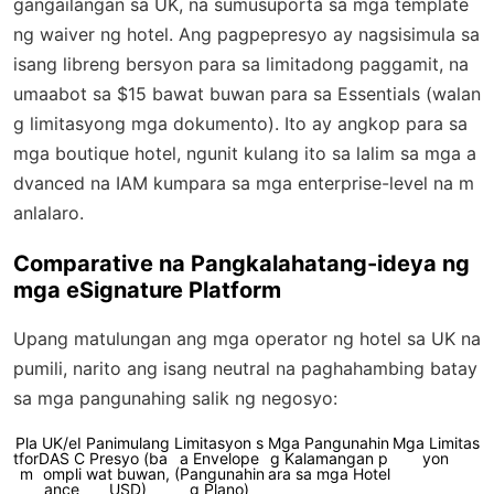
gangailangan sa UK, na sumusuporta sa mga template
ng waiver ng hotel. Ang pagpepresyo ay nagsisimula sa
isang libreng bersyon para sa limitadong paggamit, na
umaabot sa $15 bawat buwan para sa Essentials (walan
g limitasyong mga dokumento). Ito ay angkop para sa
mga boutique hotel, ngunit kulang ito sa lalim sa mga a
dvanced na IAM kumpara sa mga enterprise-level na m
anlalaro.
Comparative na Pangkalahatang-ideya ng
mga eSignature Platform
Upang matulungan ang mga operator ng hotel sa UK na
pumili, narito ang isang neutral na paghahambing batay
sa mga pangunahing salik ng negosyo:
Pla
UK/eI
Panimulang
Limitasyon s
Mga Pangunahin
Mga Limitas
tfor
DAS C
Presyo (ba
a Envelope
g Kalamangan p
yon
m
ompli
wat buwan,
(Pangunahin
ara sa mga Hotel
ance
USD)
g Plano)