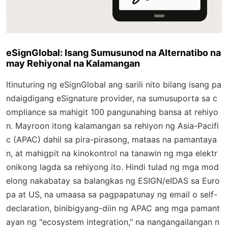
eSignGlobal: Isang Sumusunod na Alternatibo na
may Rehiyonal na Kalamangan
Itinuturing ng eSignGlobal ang sarili nito bilang isang pa
ndaigdigang eSignature provider, na sumusuporta sa c
ompliance sa mahigit 100 pangunahing bansa at rehiyo
n. Mayroon itong kalamangan sa rehiyon ng Asia-Pacifi
c (APAC) dahil sa pira-pirasong, mataas na pamantaya
n, at mahigpit na kinokontrol na tanawin ng mga elektr
onikong lagda sa rehiyong ito. Hindi tulad ng mga mod
elong nakabatay sa balangkas ng ESIGN/eIDAS sa Euro
pa at US, na umaasa sa pagpapatunay ng email o self-
declaration, binibigyang-diin ng APAC ang mga pamant
ayan ng "ecosystem integration," na nangangailangan n