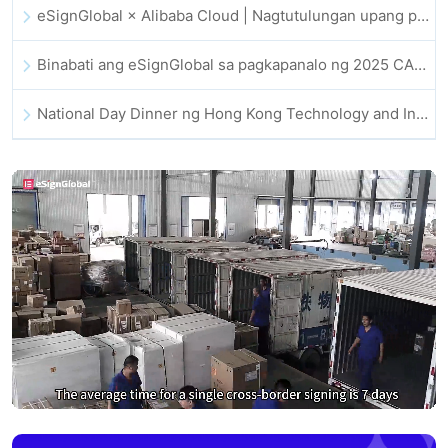
eSignGlobal × Alibaba Cloud | Nagtutulungan upang palakasin ang pandaigdigang digital trust para sa fintech
Binabati ang eSignGlobal sa pagkapanalo ng 2025 CAHK STAR Award
National Day Dinner ng Hong Kong Technology and Innovation Community