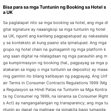
Bisa para sa mga Tuntunin ng Booking sa Hotel s
a UK
Sa paglalapat nito sa mga booking sa hotel, ang mga di
gital signature ay naaangkop sa mga tuntunin ng hotel
sa UK, ngunit ang kanilang pagpapatupad ay nakasalala
y sa konteksto at kung paano sila ipinatupad. Ang mga
grupo ng hotel chain na gumagamit ng mga platform k
ung saan digital na nilalagdaan ng mga panauhin ang m
ga kumpirmasyon ng booking (hal., pagpayag sa mga p
atakaran sa ingay o mga tuntunin sa deposito) ay maaa
ring gamitin ito bilang katibayan ng pagpayag. Ang
Unf
air Terms in Consumer Contracts Regulations 1999
(Mg
a Regulasyon sa Hindi Patas na Tuntunin sa Mga Kontra
ta ng Consumer ng 1999, na isinama sa Consumer Right
s Act) ay nangangailangan ng transparency; ang mga tu
ntunin ay dapat na malinaw na ipinakita bago lumagda,