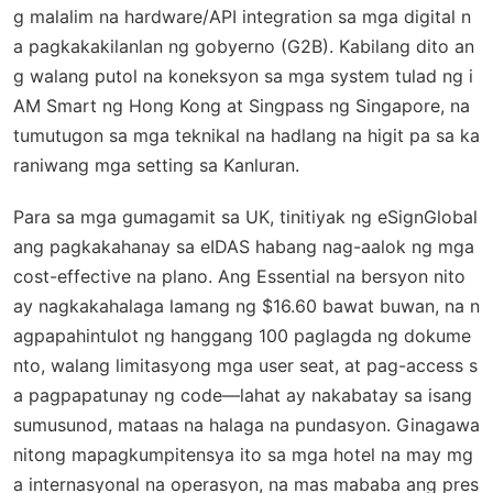
g malalim na hardware/API integration sa mga digital n
a pagkakakilanlan ng gobyerno (G2B). Kabilang dito an
g walang putol na koneksyon sa mga system tulad ng i
AM Smart ng Hong Kong at Singpass ng Singapore, na
tumutugon sa mga teknikal na hadlang na higit pa sa ka
raniwang mga setting sa Kanluran.
Para sa mga gumagamit sa UK, tinitiyak ng eSignGlobal
ang pagkakahanay sa eIDAS habang nag-aalok ng mga
cost-effective na plano. Ang Essential na bersyon nito
ay nagkakahalaga lamang ng $16.60 bawat buwan, na n
agpapahintulot ng hanggang 100 paglagda ng dokume
nto, walang limitasyong mga user seat, at pag-access s
a pagpapatunay ng code—lahat ay nakabatay sa isang
sumusunod, mataas na halaga na pundasyon. Ginagawa
nitong mapagkumpitensya ito sa mga hotel na may mg
a internasyonal na operasyon, na mas mababa ang pres