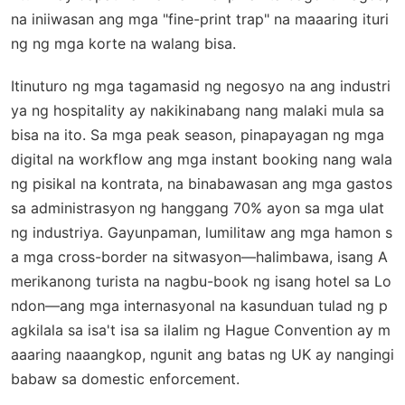
na iniiwasan ang mga "fine-print trap" na maaaring ituri
ng ng mga korte na walang bisa.
Itinuturo ng mga tagamasid ng negosyo na ang industri
ya ng hospitality ay nakikinabang nang malaki mula sa
bisa na ito. Sa mga peak season, pinapayagan ng mga
digital na workflow ang mga instant booking nang wala
ng pisikal na kontrata, na binabawasan ang mga gastos
sa administrasyon ng hanggang 70% ayon sa mga ulat
ng industriya. Gayunpaman, lumilitaw ang mga hamon s
a mga cross-border na sitwasyon—halimbawa, isang A
merikanong turista na nagbu-book ng isang hotel sa Lo
ndon—ang mga internasyonal na kasunduan tulad ng p
agkilala sa isa't isa sa ilalim ng Hague Convention ay m
aaaring naaangkop, ngunit ang batas ng UK ay nangingi
babaw sa domestic enforcement.