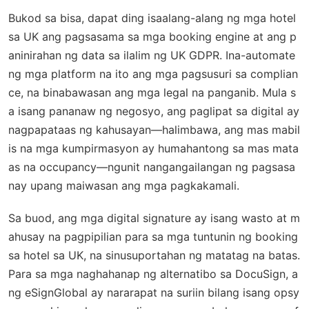
Bukod sa bisa, dapat ding isaalang-alang ng mga hotel
sa UK ang pagsasama sa mga booking engine at ang p
aninirahan ng data sa ilalim ng UK GDPR. Ina-automate
ng mga platform na ito ang mga pagsusuri sa complian
ce, na binabawasan ang mga legal na panganib. Mula s
a isang pananaw ng negosyo, ang paglipat sa digital ay
nagpapataas ng kahusayan—halimbawa, ang mas mabil
is na mga kumpirmasyon ay humahantong sa mas mata
as na occupancy—ngunit nangangailangan ng pagsasa
nay upang maiwasan ang mga pagkakamali.
Sa buod, ang mga digital signature ay isang wasto at m
ahusay na pagpipilian para sa mga tuntunin ng booking
sa hotel sa UK, na sinusuportahan ng matatag na batas.
Para sa mga naghahanap ng alternatibo sa DocuSign, a
ng eSignGlobal ay nararapat na suriin bilang isang opsy