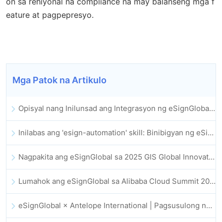
on sa rehiyonal na compliance na may balanseng mga f
eature at pagpepresyo.
Mga Patok na Artikulo
Opisyal nang Inilunsad ang Integrasyon ng eSignGlobal sa Lark Multi-dimensional Table: Buong Awtomatiko ang Pagpirma at Pag-archive ng Elektronikong Kontrata
Inilabas ang 'esign-automation' skill: Binibigyan ng eSignGlobal ang OpenClaw ng mga awtomatikong e-signature
Nagpakita ang eSignGlobal sa 2025 GIS Global Innovation Exhibition
Lumahok ang eSignGlobal sa Alibaba Cloud Summit 2025 Hong Kong, na nagsusulong ng AI-driven na cloud innovation at digital trust
eSignGlobal × Antelope International | Pagsusulong ng ligtas at AI-driven na digital workflows