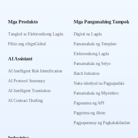
Mga Produkto
Mga Pangunahing Tampok
Tungkol sa Elektronikong Lagda
Digital na Lagda
Piliin ang eSignGlobal
Pamamahala ng Template
Elektronikong Lagda
AI Assistant
Pamamahala ng Selyo
AI Intelligent Risk Identification
Batch Initiation
AI Protocol Summary
Naka-iskedyul na Pagpapadala
AI Intelligent Translation
Pamamahala ng Miyembro
AI Contract Drafting
Pagsasama ng API
Pagpirma ng Abiso
Pagpapatunay ng Pagkakakilanlan
Industriya