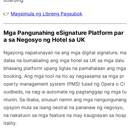
boarding.
👉
Magsimula ng Libreng Pagsubok
Mga Pangunahing eSignature Platform par
a sa Negosyo ng Hotel sa UK
Ngayong napatunayan na ang mga digital signature, ma
dalas na bumabaling ang mga hotel sa UK sa mga dalu
bhasang platform upang ligtas na pamahalaan ang mga
booking. Ang mga tool na ito ay nagsasama sa mga pr
operty management system (PMS) tulad ng Opera o Cl
oudbeds, na nag-a-automate ng pagtanggap ng mga tu
ntunin. Sa ibaba, sinusuri namin ang mga nangungunang
opsyon mula sa isang neutral na pananaw ng negosyo,
na nakatuon sa mga feature na may kaugnayan sa hosp
itality.