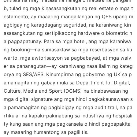
ontrata na may mataas na halaga o mataas na pangani
b, tulad ng mga kinasasangkutan ng real estate o mga t
estamento, ay maaaring mangailangan ng QES upang m
agbigay ng karagdagang seguridad, na karaniwang kin
asasangkutan ng sertipikadong hardware o biometric n
a pagpapatunay. Para sa mga hotel, ang mga karaniwa
ng booking—na sumasaklaw sa mga reserbasyon sa ku
warto, mga awtorisasyon sa pagbabayad, at mga waiv
er sa pananagutan—ay karaniwang nasa ilalim ng kateg
orya ng SES/AES. Kinumpirma ng gobyerno ng UK sa p
amamagitan ng gabay mula sa Department for Digital,
Culture, Media and Sport (DCMS) na binabawasan ng
mga digital signature ang mga hindi pagkakaunawaan s
a pamamagitan ng pagbibigay ng mga audit trail, na pa
rtikular na kapaki-pakinabang sa industriya ng hospitali
ty kung saan ang mga pagkansela o hindi pagpapakita
ay maaaring humantong sa paglilitis.