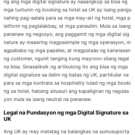
ng ang mga digital signature ay naaangkop sa bisa ng
mga tuntunin ng booking sa hotel sa UK ay isang pangu
nahing pag-aalala para sa mga may-ari ng hotel, mga p
latform ng paglalakbay, at mga panauhin. Mula sa isang
pananaw ng negosyo, ang paggamit ng mga digital sig
nature ay maaaring magpasimple ng mga operasyon, m
agpababa ng mga papeles, at magpataas ng karanasan
ng customer, ngunit tanging kung mayroon silang legal
na bisa. Sinasaliksik ng artikulong ito ang bisa ng mga
digital signature sa ilalim ng batas ng UK, partikular na
para sa mga kontrata sa hospitality tulad ng mga booki
ng sa hotel, habang sinusuri ang kapaligiran ng regulas
yon mula sa isang neutral na pananaw.
Legal na Pundasyon ng mga Digital Signature sa
UK
Ang UK ay may matatag na balangkas na sumusuporta