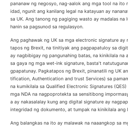
pananaw ng negosyo, nag-aalok ang mga tool na ito ng
idad, ngunit ang kanilang legal na katayuan ay nanan
sa UK. Ang tanong ng pagiging wasto ay madalas na 
hanin sa pagsunod sa regulasyon.
Ang paghawak ng UK sa mga electronic signature ay
tapos ng Brexit, na tinitiyak ang pagpapatuloy sa di
ay nagbibigay ng pangunahing batas, na kinikilala na 
sa gaya ng mga wet-ink signature, basta't natutugun
gpapatunay. Pagkatapos ng Brexit, pinanatili ng UK a
tification, Authentication and trust Services) sa pama
na kumikilala sa Qualified Electronic Signatures (QES
mga NDA na nagpoprotekta sa sensitibong impormasy
a ay nakasalalay kung ang digital signature ay nagpap
integridad ng dokumento, at tumpak na kinikilala ang
Ang balangkas na ito ay malawak na naaangkop sa mg