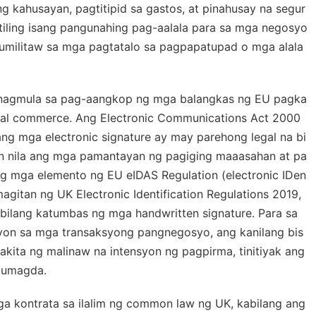
 kahusayan, pagtitipid sa gastos, at pinahusay na segur
atiling isang pangunahing pag-aalala para sa mga negosyo
lumilitaw sa mga pagtatalo sa pagpapatupad o mga alala
 nagmula sa pag-aangkop ng mga balangkas ng EU pagka
gital commerce. Ang Electronic Communications Act 2000
ang mga electronic signature ay may parehong legal na bi
an nila ang mga pamantayan ng pagiging maaasahan at pa
ng mga elemento ng EU eIDAS Regulation (electronic IDen
magitan ng UK Electronic Identification Regulations 2019,
) bilang katumbas ng mga handwritten signature. Para sa
on sa mga transaksyong pangnegosyo, ang kanilang bis
akita ng malinaw na intensyon ng pagpirma, tinitiyak ang
 lumagda.
a kontrata sa ilalim ng common law ng UK, kabilang ang