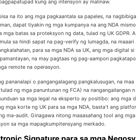
 pagpapatupad kung ang intensyon ay malinaw.
sa na ito ang mga pagkaantala sa papeles, na nagbibiga
paman, dapat tiyakin ng mga kumpanya na ang NDA mismo
a mga batas sa proteksyon ng data, tulad ng UK GDPR. A
ula sa hindi sapat na pag-verify ng lumagda, na maaari
gkalahatan, para sa mga NDA sa UK, ang mga digital si
ng pamantayan, na may pagtaas ng pag-aampon pagkatapo
ga remote na operasyon.
 ng pananalapi o pangangalagang pangkalusugan, na maa
(tulad ng mga panuntunan ng FCA) na nangangailangan n
unduan sa mga legal na eksperto ay positibo: ang mga d
t ng mga korte ng UK para sa mga NDA, basta't ang platfor
ing ma-audit. Ginagawa nitong maaasahang tool ang mga
masyon sa mga mapagkumpitensyang merkado.
tronic Signature para sa mga Negosy