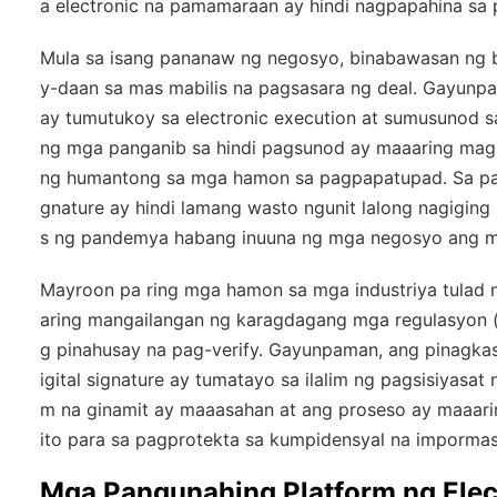
a electronic na pamamaraan ay hindi nagpapahina sa
Mula sa isang pananaw ng negosyo, binabawasan ng bi
y-daan sa mas mabilis na pagsasara ng deal. Gayun
ay tumutukoy sa electronic execution at sumusunod s
ng mga panganib sa hindi pagsunod ay maaaring magm
ng humantong sa mga hamon sa pagpapatupad. Sa pan
gnature ay hindi lamang wasto ngunit lalong nagigi
s ng pandemya habang inuuna ng mga negosyo ang m
Mayroon pa ring mga hamon sa mga industriya tulad
aring mangailangan ng karagdagang mga regulasyon 
g pinahusay na pag-verify. Gayunpaman, ang pinagkas
igital signature ay tumatayo sa ilalim ng pagsisiyasa
m na ginamit ay maaasahan at ang proseso ay maaar
ito para sa pagprotekta sa kumpidensyal na impor
Mga Pangunahing Platform ng Elec