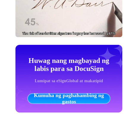
Huwag nang magbayad ng
labis para sa DocuSign
Lumipat sa eSignGlobal at makatipid
Kumuha ng paghahambing ng
gastos