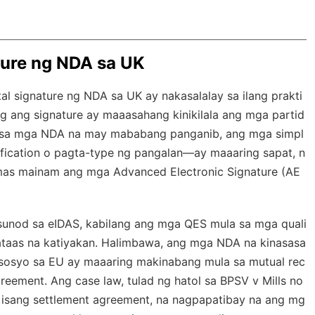
ture ng NDA sa UK
al signature ng NDA sa UK ay nakasalalay sa ilang prakti
ng ang signature ay maaasahang kinikilala ang mga partid
a sa mga NDA na may mababang panganib, ang mga simpl
ification o pagta-type ng pangalan—ay maaaring sapat, n
, mas mainam ang mga Advanced Electronic Signature (AE
sunod sa eIDAS, kabilang ang mga QES mula sa mga quali
mataas na katiyakan. Halimbawa, ang mga NDA na kinasasa
sosyo sa EU ay maaaring makinabang mula sa mutual rec
reement. Ang case law, tulad ng hatol sa
BPSV v Mills
no
a isang settlement agreement, na nagpapatibay na ang mg