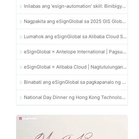
Inilabas ang 'esign-automation' skill: Binibigyan ng eSignGlobal ang OpenClaw ng mga awtomatikong e-signature
Nagpakita ang eSignGlobal sa 2025 GIS Global Innovation Exhibition
Lumahok ang eSignGlobal sa Alibaba Cloud Summit 2025 Hong Kong, na nagsusulong ng AI-driven na cloud innovation at digital trust
eSignGlobal × Antelope International | Pagsusulong ng ligtas at AI-driven na digital workflows
eSignGlobal × Alibaba Cloud | Nagtutulungan upang palakasin ang pandaigdigang digital trust para sa fintech
Binabati ang eSignGlobal sa pagkapanalo ng 2025 CAHK STAR Award
National Day Dinner ng Hong Kong Technology and Innovation Community