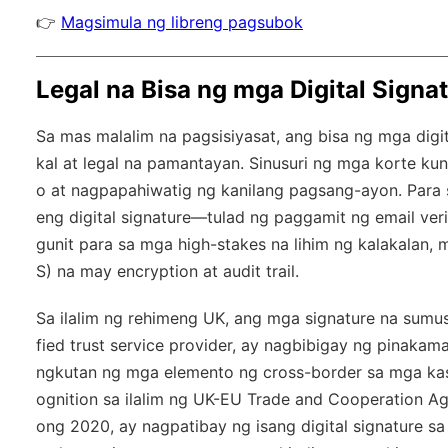
👉
Magsimula ng libreng pagsubok
Legal na Bisa ng mga Digital Signa
Sa mas malalim na pagsisiyasat, ang bisa ng mga digit
kal at legal na pamantayan. Sinusuri ng mga korte ku
o at nagpapahiwatig ng kanilang pagsang-ayon. Par
eng digital signature—tulad ng paggamit ng email ver
gunit para sa mga high-stakes na lihim ng kalakalan
S) na may encryption at audit trail.
Sa ilalim ng rehimeng UK, ang mga signature na sumu
fied trust service provider, ay nagbibigay ng pinaka
ngkutan ng mga elemento ng cross-border sa mga ka
ognition sa ilalim ng UK-EU Trade and Cooperation Ag
ong 2020, ay nagpatibay ng isang digital signature s