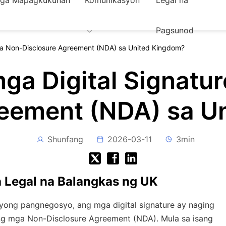
ga Mapagkukunan
Komunikasyon
Legal na
Pagsunod
mga Non-Disclosure Agreement (NDA) sa United Kingdom?
mga Digital Signatu
reement (NDA) sa U
Shunfang
2026-03-11
3min
a Legal na Balangkas ng UK
ong pangnegosyo, ang mga digital signature ay naging
ng mga Non-Disclosure Agreement (NDA). Mula sa isang