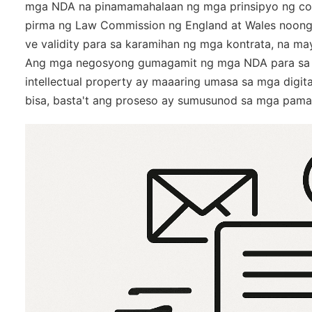
mga NDA na pinamamahalaan ng mga prinsipyo ng com
pirma ng Law Commission ng England at Wales noong 
ve validity para sa karamihan ng mga kontrata, na may
Ang mga negosyong gumagamit ng mga NDA para sa mg
intellectual property ay maaaring umasa sa mga dig
bisa, basta't ang proseso ay sumusunod sa mga pama