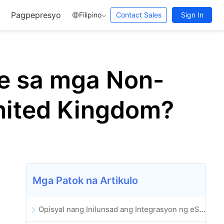
Pagpepresyo
Filipino
Contact Sales
Sign In
re sa mga Non-
nited Kingdom?
Mga Patok na Artikulo
Opisyal nang Inilunsad ang Integrasyon ng eSignGlobal sa Lark Multi-dimensional Table: Buong Awtomatiko ang Pagpirma at Pag-archive ng Elektronikong Kontrata