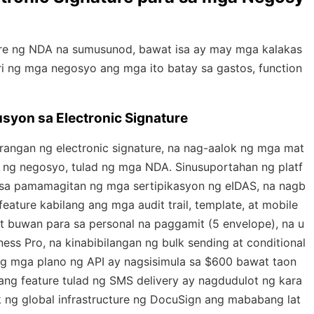
ture ng NDA na sumusunod, bawat isa ay may mga kalakas
suri ng mga negosyo ang mga ito batay sa gastos, function
syon sa Electronic Signature
angan ng electronic signature, na nag-aalok ng mga mat
 ng negosyo, tulad ng mga NDA. Sinusuportahan ng platf
 sa pamamagitan ng mga sertipikasyon ng eIDAS, na nagb
ature kabilang ang mga audit trail, template, at mobile
 buwan para sa personal na paggamit (5 envelope), na u
ss Pro, na kinabibilangan ng bulk sending at conditional
 mga plano ng API ay nagsisimula sa $600 bawat taon
ng feature tulad ng SMS delivery ay nagdudulot ng kara
k ng global infrastructure ng DocuSign ang mababang lat