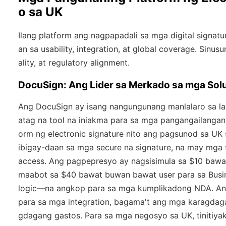
o sa UK
Ilang platform ang nagpapadali sa mga digital signa
an sa usability, integration, at global coverage. Sinu
ality, at regulatory alignment.
DocuSign: Ang Lider sa Merkado sa mga Solu
Ang DocuSign ay isang nangungunang manlalaro sa lar
atag na tool na iniakma para sa mga pangangailangan
orm ng electronic signature nito ang pagsunod sa UK
ibigay-daan sa mga secure na signature, na may mga fe
access. Ang pagpepresyo ay nagsisimula sa $10 bawat
maabot sa $40 bawat buwan bawat user para sa Busine
logic—na angkop para sa mga kumplikadong NDA. Ang
para sa mga integration, bagama't ang mga karagdaga
gdagang gastos. Para sa mga negosyo sa UK, tinitiya