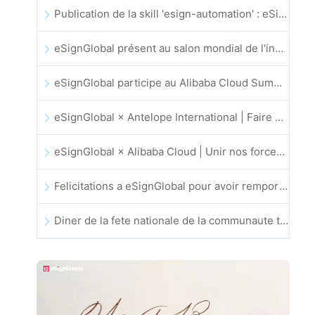
Publication de la skill 'esign-automation' : eSignGlobal permet a OpenClaw d'automatiser les signatures electroniques
eSignGlobal présent au salon mondial de l'innovation GIS 2025
eSignGlobal participe au Alibaba Cloud Summit 2025 a Hong Kong pour faire progresser l'innovation cloud portee par l'IA et la confiance numerique
eSignGlobal × Antelope International | Faire progresser des flux de travail numeriques securises et guides par l'IA
eSignGlobal × Alibaba Cloud | Unir nos forces pour renforcer la confiance numerique mondiale dans la fintech
Felicitations a eSignGlobal pour avoir remporte le prix CAHK STAR 2025
Diner de la fete nationale de la communaute technologique et de l’innovation de Hong Kong