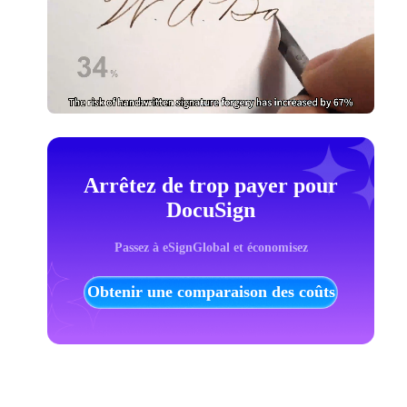
Arrêtez de trop payer pour
DocuSign
Passez à eSignGlobal et économisez
Obtenir une comparaison des coûts