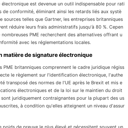
e électronique est devenue un outil indispensable pour rati
 de conformité, éliminant ainsi les retards liés aux systè
 sources telles que Gartner, les entreprises britanniques
ent réduire leurs frais administratifs jusqu'à 80 %. Cepen
e nombreuses PME recherchent des alternatives offrant u
onformité avec les réglementations locales.
 matière de signature électronique
 les PME britanniques comprennent le cadre juridique régiss
te le règlement sur l'identification électronique, l'authe
 été transposé des normes de l'UE après le Brexit et mis e
ations électroniques et de la loi sur le maintien du droit
s sont juridiquement contraignantes pour la plupart des us
crites, à condition qu'elles atteignent un niveau d'assur
le poids de preuve le plus élevé et nécessitent souvent un