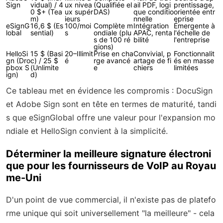
Sign
vidual) / 4
ux nivea
(Qualifiée eI
ail PDF, logi
prentissage,
0 $+ (Tea
ux supér
DAS)
que conditio
orientée entr
m)
ieurs
nnelle
eprise
eSignG
16,6 $ (Es
100/moi
Complète m
Intégration
Émergente à
lobal
sential)
s
ondiale (plu
APAC, renta
l'échelle de
s de 100 ré
bilité
l'entreprise
gions)
HelloSi
15 $ (Basi
20–Illimit
Prise en cha
Convivial, p
Fonctionnalit
gn (Dro
c) / 25 $
é
rge avancé
artage de fi
és en masse
pbox S
(Unlimite
e
chiers
limitées
ign)
d)
Ce tableau met en évidence les compromis : DocuSign
et Adobe Sign sont en tête en termes de maturité, tandi
s que eSignGlobal offre une valeur pour l'expansion mo
ndiale et HelloSign convient à la simplicité.
Déterminer la meilleure signature électroni
que pour les fournisseurs de VoIP au Royau
me-Uni
D'un point de vue commercial, il n'existe pas de platefo
rme unique qui soit universellement "la meilleure" - cela