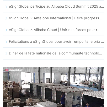
eSignGlobal participe au Alibaba Cloud Summit 2025 a Hong Kong pour faire progresser l'innovation cloud portee par l'IA et la confiance numerique
eSignGlobal × Antelope International | Faire progresser des flux de travail numeriques securises et guides par l'IA
eSignGlobal × Alibaba Cloud | Unir nos forces pour renforcer la confiance numerique mondiale dans la fintech
Felicitations a eSignGlobal pour avoir remporte le prix CAHK STAR 2025
Diner de la fete nationale de la communaute technologique et de l’innovation de Hong Kong