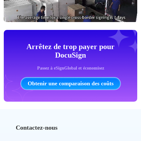
Arrêtez de trop payer pour
DocuSign
Passez à eSignGlobal et économisez
Obtenir une comparaison des coûts
Contactez-nous