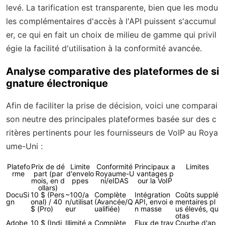
levé. La tarification est transparente, bien que les modu
les complémentaires d'accès à l'API puissent s'accumul
er, ce qui en fait un choix de milieu de gamme qui privil
égie la facilité d'utilisation à la conformité avancée.
Analyse comparative des plateformes de si
gnature électronique
Afin de faciliter la prise de décision, voici une comparai
son neutre des principales plateformes basée sur des c
ritères pertinents pour les fournisseurs de VoIP au Roya
ume-Uni :
Platefo
Prix de dé
Limite
Conformité
Principaux a
Limites
rme
part (par
d'envelo
Royaume-U
vantages p
mois, en d
ppes
ni/eIDAS
our la VoIP
ollars)
DocuSi
10 $ (Pers
~100/a
Complète
Intégration
Coûts supplé
gn
onal) / 40
n/utilisat
(Avancée/Q
API, envoi e
mentaires pl
$ (Pro)
eur
ualifiée)
n masse
us élevés, qu
otas
Adobe
10 $ (Indi
Illimité a
Complète
Flux de trav
Courbe d'ap