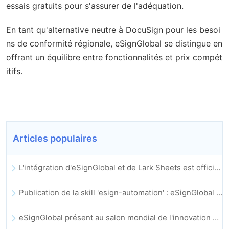
essais gratuits pour s'assurer de l'adéquation.
En tant qu'alternative neutre à DocuSign pour les besoi
ns de conformité régionale, eSignGlobal se distingue en
offrant un équilibre entre fonctionnalités et prix compét
itifs.
Articles populaires
L'intégration d'eSignGlobal et de Lark Sheets est officiellement lancée : automatisation complète de la signature et de l'archivage des contrats électroniques
Publication de la skill 'esign-automation' : eSignGlobal permet a OpenClaw d'automatiser les signatures electroniques
eSignGlobal présent au salon mondial de l'innovation GIS 2025