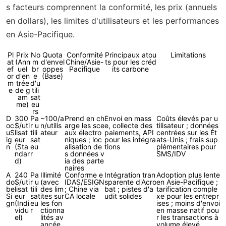
s facteurs comprennent la conformité, les prix (annuels
en dollars), les limites d'utilisateurs et les performances
en Asie-Pacifique.
Pl
Prix
No
Quota
Conformité
Principaux atou
Limitations
at
(Ann
m
d'envel
Chine/Asie-
ts pour les créd
ef
uel
br
oppes
Pacifique
its carbone
or
d'en
e
(Base)
m
trée
d'u
e
de g
tili
am
sat
me)
eu
rs
D
300
Pa
~100/a
Prend en ch
Envoi en mass
Coûts élevés par u
oc
$/uti
r u
n/utilis
arge les sce
e, collecte des
tilisateur ; données
uS
lisat
tili
ateur
aux électro
paiements, API
centrées sur les Ét
ig
eur
sat
niques ; loc
pour les intégra
ats-Unis ; frais sup
n
(Sta
eu
alisation de
tions
plémentaires pour
ndar
r
s données v
SMS/IDV
d)
ia des parte
naires
A
240
Pa
Illimité
Conforme e
Intégration tran
Adoption plus lente
do
$/uti
r u
(avec
IDAS/ESIGN
sparente d'Acro
en Asie-Pacifique ;
be
lisat
tili
des lim
; Chine via
bat ; pistes d'a
tarification comple
Si
eur
sat
ites sur
CA locale
udit solides
xe pour les entrepr
gn
(Indi
eu
les fon
ises ; moins d'envoi
vidu
r
ctionna
en masse natif pou
el)
lités av
r les transactions à
ancée
volume élevé