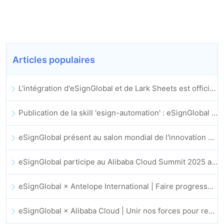
Articles populaires
L'intégration d'eSignGlobal et de Lark Sheets est officiellement lancée : automatisation complète de la signature et de l'archivage des contrats électroniques
Publication de la skill 'esign-automation' : eSignGlobal permet a OpenClaw d'automatiser les signatures electroniques
eSignGlobal présent au salon mondial de l'innovation GIS 2025
eSignGlobal participe au Alibaba Cloud Summit 2025 a Hong Kong pour faire progresser l'innovation cloud portee par l'IA et la confiance numerique
eSignGlobal × Antelope International | Faire progresser des flux de travail numeriques securises et guides par l'IA
eSignGlobal × Alibaba Cloud | Unir nos forces pour renforcer la confiance numerique mondiale dans la fintech