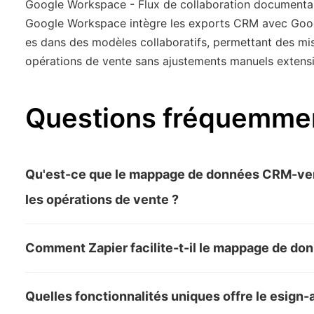
Google Workspace - Flux de collaboration documenta
Google Workspace intègre les exports CRM avec Googl
es dans des modèles collaboratifs, permettant des mise
opérations de vente sans ajustements manuels extensi
Questions fréquemme
Qu'est-ce que le mappage de données CRM-vers
les opérations de vente ?
Le mappage des données de CRM vers signature a
Comment Zapier facilite-t-il le mappage de do
systèmes CRM directement dans les flux de travai
Zapier permet des connexions fluides entre les 
saisie manuelle et les retards. Il simplifie les ap
Quelles fonctionnalités uniques offre le esign-
documents, en cartographiant et transférant aut
accélère les cycles de vente, le rendant essentie