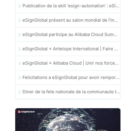
Publication de la skill 'esign-automation' : eSignGlobal permet a OpenClaw d'automatiser les signatures electroniques
eSignGlobal présent au salon mondial de l'innovation GIS 2025
eSignGlobal participe au Alibaba Cloud Summit 2025 a Hong Kong pour faire progresser l'innovation cloud portee par l'IA et la confiance numerique
eSignGlobal × Antelope International | Faire progresser des flux de travail numeriques securises et guides par l'IA
eSignGlobal × Alibaba Cloud | Unir nos forces pour renforcer la confiance numerique mondiale dans la fintech
Felicitations a eSignGlobal pour avoir remporte le prix CAHK STAR 2025
Diner de la fete nationale de la communaute technologique et de l’innovation de Hong Kong