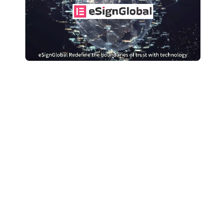
Arrêtez de trop payer pour
DocuSign
Passez à eSignGlobal et économisez
Obtenir une comparaison des coûts