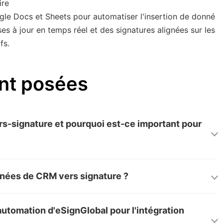
ire
e Docs et Sheets pour automatiser l'insertion de donné
s à jour en temps réel et des signatures alignées sur les
fs.
nt posées
-signature et pourquoi est-ce important pour
utomatise le transfert des informations client des
nnées de CRM vers signature ?
l de signature de contrats, réduisant les erreurs de
plateformes CRM comme Salesforce et les outils de
probations, minimise les charges administratives et
automation d'eSignGlobal pour l'intégration
omatiquement les données clients pour initier des
l pour une automatisation de bureau efficace.