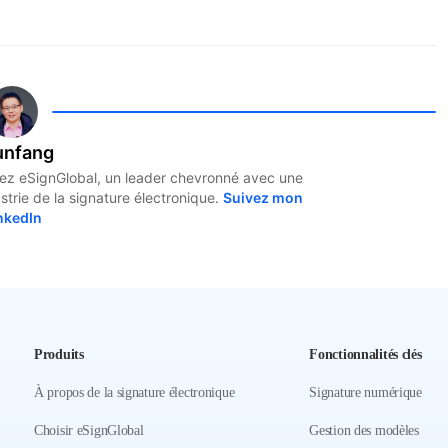
anuelle et accélère les processus de vente en
ités de signature natives à l'IA qui permettent des
rer la signature de documents. Il s'intègre
 pour remplir les champs automatiquement, prend
unfang
e, séquentiel ou parallèle), et est construit sur
hez eSignGlobal, un leader chevronné avec une
strie de la signature électronique.
Suivez mon
ties JSON pour une intégration facile.
nkedIn
Produits
Fonctionnalités clés
À propos de la signature électronique
Signature numérique
Choisir eSignGlobal
Gestion des modèles